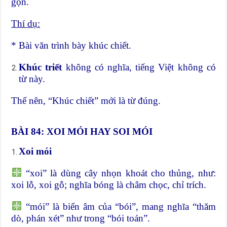
gọn.
Thí dụ:
* Bài văn trình bày khúc chiết.
Khúc triết
không có nghĩa, tiếng Việt không có
từ này.
Thế nên, “Khúc chiết” mới là từ đúng.
BÀI 84: XOI MÓI HAY SOI MÓI
Xoi mói
“xoi” là dùng cây nhọn khoát cho thủng, như:
xoi lỗ, xoi gỗ; nghĩa bóng là châm chọc, chỉ trích.
“mói” là biến âm của “bói”, mang nghĩa “thăm
dò, phán xét” như trong “bói toán”.