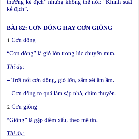
thường kẻ địch” nhưng không thể nói: “Khinh suất
kẻ địch”.
BÀI 82: CƠN DÔNG HAY CƠN GIÔNG
Cơn dông
“Cơn dông” là gió lớn trong lúc chuyển mưa.
Thí dụ:
– Trời nổi cơn dông, gió lớn, sấm sét ầm ầm.
– Cơn dông to quá làm sập nhà, chìm thuyền.
Cơn giông
“Giông” là gặp điềm xấu, theo mê tín.
Thí dụ: