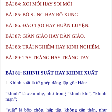
BÀI 84: XOI MÓI HAY SOI MÓI
BÀI 85: BỔ SUNG HAY BỔ XUNG.
BÀI 86: ĐÀO TẠO HAY HUẤN LUYỆN.
BÀI 87: GIÀN GIÁO HAY DÀN GIÁO.
BÀI 88: TRẢI NGHIỆM HAY KINH NGHIỆM.
BÀI 89: TAY TRẮNG HAY TRẮNG TAY.
BÀI 81: KHINH SUẤT HAY KHINH XUẤT
Khinh suất là từ ghép đẳng lập gốc Hán:
“khinh” là xem nhẹ, như trong “khinh khi”, “khinh
mạn”;
“suất” là bộp chộp, hấp tấp, không cẩn thận, như