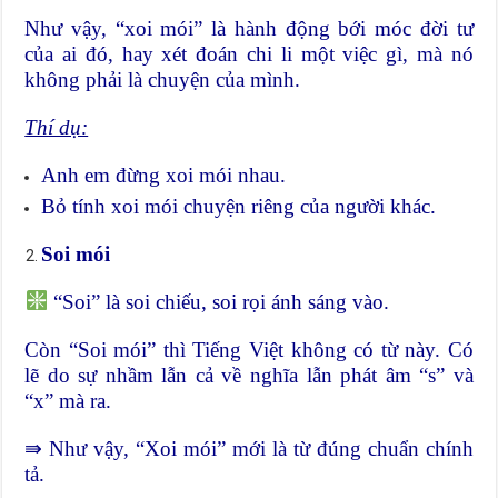
Như vậy, “xoi mói” là hành động bới móc đời tư
của ai đó, hay xét đoán chi li một việc gì, mà nó
không phải là chuyện của mình.
Thí dụ:
Anh em đừng xoi mói nhau.
Bỏ tính xoi mói chuyện riêng của người khác.
Soi mói
“Soi” là soi chiếu, soi rọi ánh sáng vào.
Còn “Soi mói” thì Tiếng Việt không có từ này. Có
lẽ do sự nhầm lẫn cả về nghĩa lẫn phát âm “s” và
“x” mà ra.
⇛ Như vậy, “Xoi mói” mới là từ đúng chuẩn chính
tả.