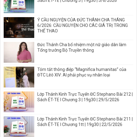
Sách ÉT-TE | Chương 5 | 19g30 | 5/6/2026
Ý CẦU NGUYỆN CỦA ĐỨC THÁNH CHA THÁNG
6/2026: CẦU NGUYỆN CHO CÁC GIÁ TRỊ TRONG
THỂ THAO
Đức Thánh Cha bổ nhiệm một nữ giáo dân làm
Tổng trưởng Bộ Truyền thông
Tóm tắt thông điệp “Magnifica humanitas” của
ĐTC Lêô XIV: AI phải phục vụ nhân loại
Lớp Thánh Kinh Trực Tuyến ĐC Stephano Bài 212 |
Sách ÉT-TE I Chương 3 | 19g30 | 29/5/2026
Lớp Thánh Kinh Trực Tuyến ĐC Stephano Bài 211 |
Sách ÉT-TE I Chương 1tt | 19g30 | 22/5/2026