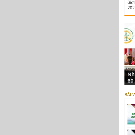
Giờ 
202
Nh
60
BÀI V