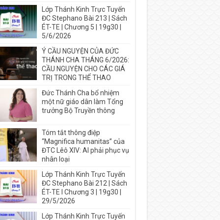
Lớp Thánh Kinh Trực Tuyến
ĐC Stephano Bài 213 | Sách
ÉT-TE | Chương 5 | 19g30 |
5/6/2026
Ý CẦU NGUYỆN CỦA ĐỨC
THÁNH CHA THÁNG 6/2026:
CẦU NGUYỆN CHO CÁC GIÁ
TRỊ TRONG THỂ THAO
Đức Thánh Cha bổ nhiệm
một nữ giáo dân làm Tổng
trưởng Bộ Truyền thông
Tóm tắt thông điệp
“Magnifica humanitas” của
ĐTC Lêô XIV: AI phải phục vụ
nhân loại
Lớp Thánh Kinh Trực Tuyến
ĐC Stephano Bài 212 | Sách
ÉT-TE I Chương 3 | 19g30 |
29/5/2026
Lớp Thánh Kinh Trực Tuyến