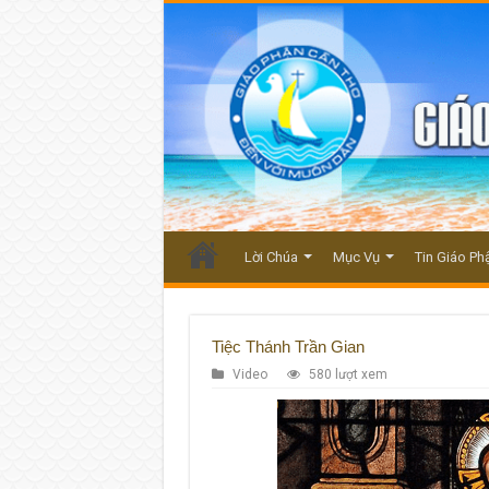
Lời Chúa
Mục Vụ
Tin Giáo Ph
Tiệc Thánh Trần Gian
Video
580 lượt xem