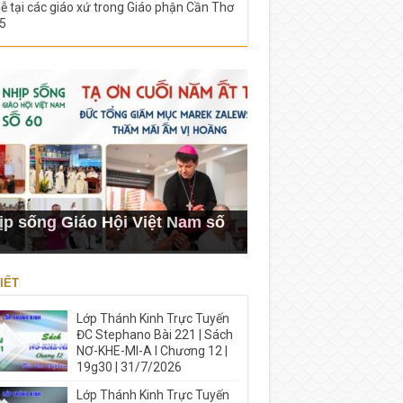
lễ tại các giáo xứ trong Giáo phận Cần Thơ
5
ịp sống Giáo Hội Việt Nam số
IẾT
Lớp Thánh Kinh Trực Tuyến
ĐC Stephano Bài 221 | Sách
NƠ-KHE-MI-A I Chương 12 |
19g30 | 31/7/2026
Lớp Thánh Kinh Trực Tuyến