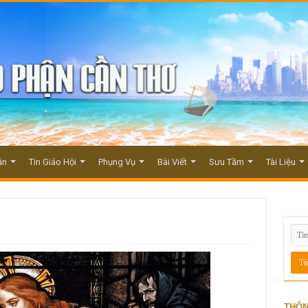
ận
Tin Giáo Hội
Phụng Vụ
Bài Viết
Sưu Tầm
Tài Liệu
THÔN