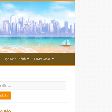
Học Kinh Thánh
TTMV GPCT
G BÁO