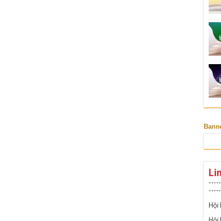
Bann
Li
-----
-----
Hội
Hội