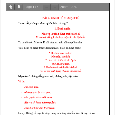
Page
1
/
6
Zoom
100%