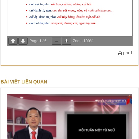
Page
1
/
6
Zoom
100%
print
BÀI VIẾT LIÊN QUAN