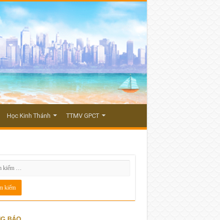
Học Kinh Thánh
TTMV GPCT
G BÁO