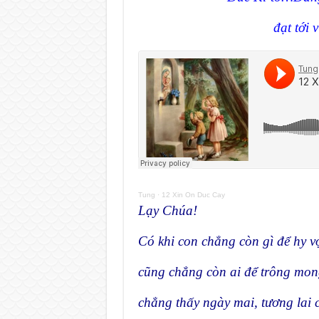
đạt tới 
Tung
·
12 Xin On Duc Cay
Lạy Chúa!
Có khi con chẳng còn gì để hy v
cũng chẳng còn ai để trông mon
chẳng thấy ngày mai, tương lai 