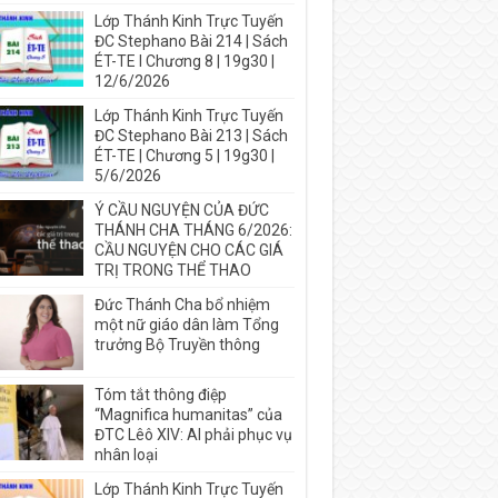
Lớp Thánh Kinh Trực Tuyến
ĐC Stephano Bài 214 | Sách
ÉT-TE I Chương 8 | 19g30 |
12/6/2026
Lớp Thánh Kinh Trực Tuyến
ĐC Stephano Bài 213 | Sách
ÉT-TE | Chương 5 | 19g30 |
5/6/2026
Ý CẦU NGUYỆN CỦA ĐỨC
THÁNH CHA THÁNG 6/2026:
CẦU NGUYỆN CHO CÁC GIÁ
TRỊ TRONG THỂ THAO
Đức Thánh Cha bổ nhiệm
một nữ giáo dân làm Tổng
trưởng Bộ Truyền thông
Tóm tắt thông điệp
“Magnifica humanitas” của
ĐTC Lêô XIV: AI phải phục vụ
nhân loại
Lớp Thánh Kinh Trực Tuyến