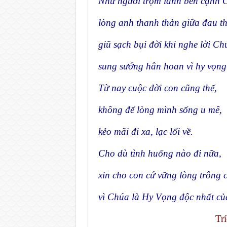
Như người trộm lành bên cạnh 
lòng anh thanh thản giữa đau t
giũ sạch bụi đời khi nghe lời C
sung sướng hân hoan vì hy vọng
Từ nay cuộc đời con cũng thế,
không để lòng mình sống u mê,
kẻo mãi đi xa, lạc lối về.
Cho dù tình huống nào đi nữa,
xin cho con cứ vững lòng trông c
vì Chúa là Hy Vọng độc nhất củ
Tr