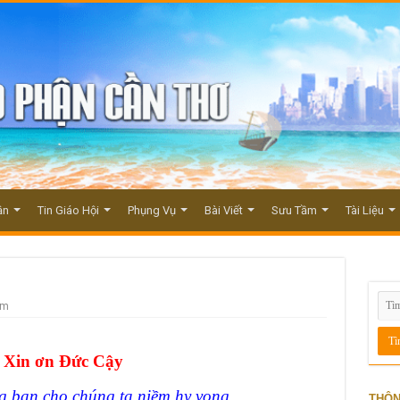
ận
Tin Giáo Hội
Phụng Vụ
Bài Viết
Sưu Tầm
Tài Liệu
em
. Xin ơn Đức Cậy
ban cho chúng ta niềm hy vọng
THÔN