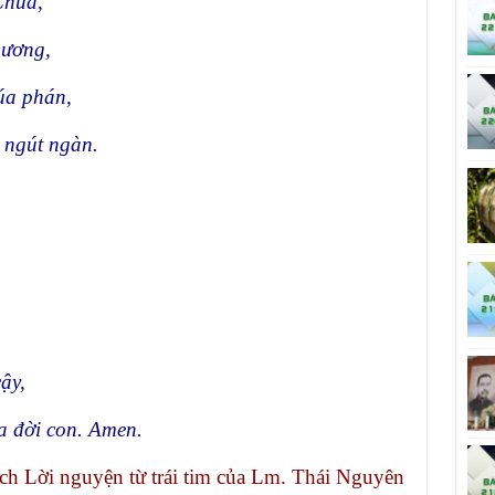
Chúa,
hương,
húa phán,
 ngút ngàn.
ậy,
a đời con. Amen.
ích Lời nguyện từ trái tim của Lm. Thái Nguyên