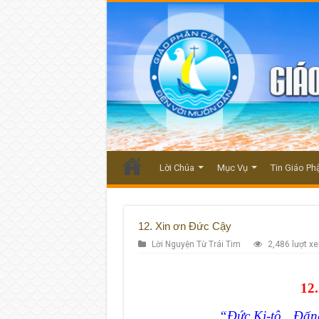
Lời Chúa
Mục Vụ
Tin Giáo Ph
12. Xin ơn Đức Cậy
Lời Nguyện Từ Trái Tim
2,486 lượt x
12
“Đức Ki-tô…Đấng 