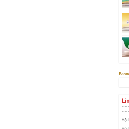
Bann
Li
-----
-----
Hội
Hội