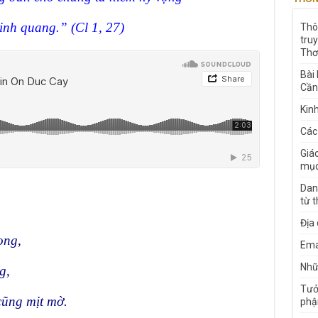
vinh quang.” (Cl 1, 27)
Thô
tru
Thơ
Bài
Cần
Kin
Các
Giá
mục
Dan
từ 
Địa
ọng,
Ema
Nhữn
g,
Tưở
cũng mịt mờ.
phậ