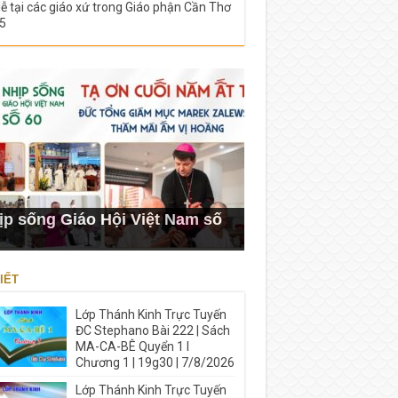
lễ tại các giáo xứ trong Giáo phận Cần Thơ
5
ịp sống Giáo Hội Việt Nam số
IẾT
Lớp Thánh Kinh Trực Tuyến
ĐC Stephano Bài 222 | Sách
MA-CA-BÊ Quyển 1 I
Chương 1 | 19g30 | 7/8/2026
Lớp Thánh Kinh Trực Tuyến