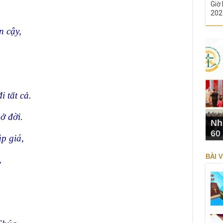
Giờ 
,
202
n cậy,
i tất cả.
ở đời.
Nh
60
p giá,
BÀI V
,