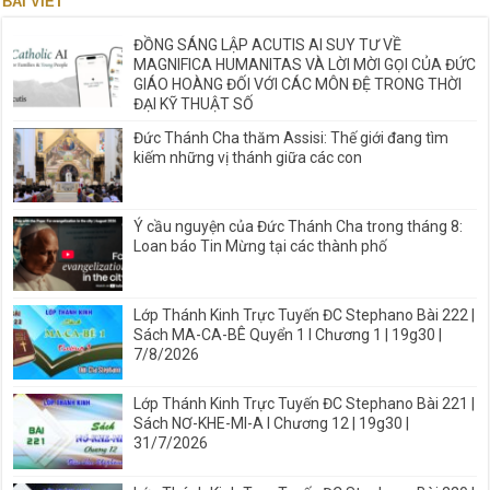
BÀI VIẾT
ĐỒNG SÁNG LẬP ACUTIS AI SUY TƯ VỀ
MAGNIFICA HUMANITAS VÀ LỜI MỜI GỌI CỦA ĐỨC
GIÁO HOÀNG ĐỐI VỚI CÁC MÔN ĐỆ TRONG THỜI
ĐẠI KỸ THUẬT SỐ
Đức Thánh Cha thăm Assisi: Thế giới đang tìm
kiếm những vị thánh giữa các con
Ý cầu nguyện của Đức Thánh Cha trong tháng 8:
Loan báo Tin Mừng tại các thành phố
Lớp Thánh Kinh Trực Tuyến ĐC Stephano Bài 222 |
Sách MA-CA-BÊ Quyển 1 I Chương 1 | 19g30 |
7/8/2026
Lớp Thánh Kinh Trực Tuyến ĐC Stephano Bài 221 |
Sách NƠ-KHE-MI-A I Chương 12 | 19g30 |
31/7/2026