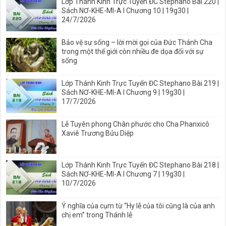
Lớp Thánh Kinh Trực Tuyến ĐC Stephano Bài 220 |
Sách NƠ-KHE-MI-A I Chương 10 | 19g30 |
24/7/2026
Bảo vệ sự sống – lời mời gọi của Đức Thánh Cha
trong một thế giới còn nhiều đe dọa đối với sự
sống
Lớp Thánh Kinh Trực Tuyến ĐC Stephano Bài 219 |
Sách NƠ-KHE-MI-A I Chương 9 | 19g30 |
17/7/2026
Lễ Tuyên phong Chân phước cho Cha Phanxicô
Xaviê Trương Bửu Diệp
Lớp Thánh Kinh Trực Tuyến ĐC Stephano Bài 218 |
Sách NƠ-KHE-MI-A I Chương 7 | 19g30 |
10/7/2026
Ý nghĩa của cụm từ “Hy lễ của tôi cũng là của anh
chị em” trong Thánh lễ