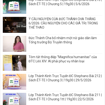
Sách ÉT-TE | Chương 5 | 19g30 | 5/6/2026
Ý CẦU NGUYỆN CỦA ĐỨC THÁNH CHA THÁNG
6/2026: CẦU NGUYỆN CHO CÁC GIÁ TRỊ TRONG
THỂ THAO
Đức Thánh Cha bổ nhiệm một nữ giáo dân làm
Tổng trưởng Bộ Truyền thông
Tóm tắt thông điệp “Magnifica humanitas” của
ĐTC Lêô XIV: AI phải phục vụ nhân loại
Lớp Thánh Kinh Trực Tuyến ĐC Stephano Bài 212 |
Sách ÉT-TE I Chương 3 | 19g30 | 29/5/2026
Lớp Thánh Kinh Trực Tuyến ĐC Stephano Bài 211 |
Sách ÉT-TE I Chương 1tt | 19g30 | 22/5/2026