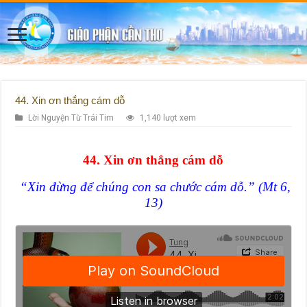
44. Xin ơn thắng cám dỗ
Lời Nguyện Từ Trái Tim
1,140 lượt xem
44. Xin ơn thắng cám dỗ
“Xin đừng để chúng con sa chước cám dỗ.” (Mt 6,
13)