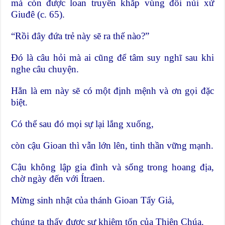
mà còn được loan truyền khắp vùng đồi núi xứ
Giuđê (c. 65).
“Rồi đây đứa trẻ này sẽ ra thế nào?”
Đó là câu hỏi mà ai cũng để tâm suy nghĩ sau khi
nghe câu chuyện.
Hẳn là em này sẽ có một định mệnh và ơn gọi đặc
biệt.
Có thể sau đó mọi sự lại lắng xuống,
còn cậu Gioan thì vẫn lớn lên, tinh thần vững mạnh.
Cậu không lập gia đình và sống trong hoang địa,
chờ ngày đến với Ítraen.
Mừng sinh nhật của thánh Gioan Tẩy Giả,
chúng ta thấy được sự khiêm tốn của Thiên Chúa.