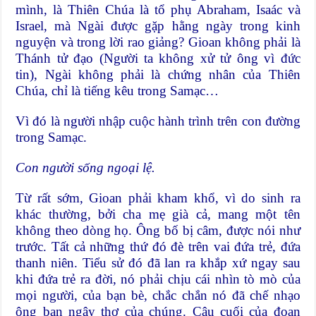
mình, là Thiên Chúa là tổ phụ Abraham, Isaác và
Israel, mà Ngài được gặp hằng ngày trong kinh
nguyện và trong lời rao giảng? Gioan không phải là
Thánh tử đạo (Người ta không xử tử ông vì đức
tin), Ngài không phải là chứng nhân của Thiên
Chúa, chỉ là tiếng kêu trong Samạc…
Vì đó là người nhập cuộc hành trình trên con đường
trong Samạc.
Con người sống ngoại lệ.
Từ rất sớm, Gioan phải kham khổ, vì do sinh ra
khác thường, bởi cha mẹ già cả, mang một tên
không theo dòng họ. Ông bố bị câm, được nói như
trước. Tất cả những thứ đó đè trên vai đứa trẻ, đứa
thanh niên. Tiểu sử đó đã lan ra khắp xứ ngay sau
khi đứa trẻ ra đời, nó phải chịu cái nhìn tò mò của
mọi người, của bạn bè, chắc chắn nó đã chế nhạo
ông bạn ngây thơ của chúng. Câu cuối của đoạn