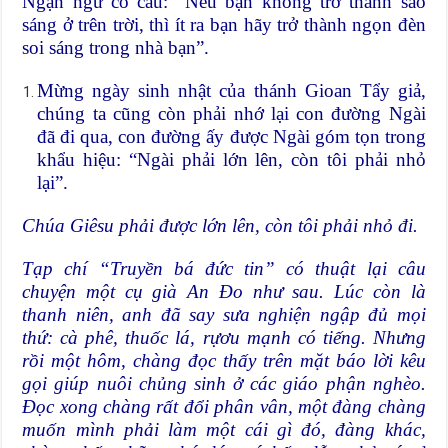
Ngạn ngữ có câu: “Nếu bạn không trở thành sao
sáng ở trên trời, thì ít ra bạn hãy trở thành ngọn đèn
soi sáng trong nhà bạn”.
Mừng ngày sinh nhật của thánh Gioan Tẩy giả,
chúng ta cũng còn phải nhớ lại con đường Ngài
đã đi qua, con đường ấy được Ngài góm tọn trong
khẩu hiệu: “Ngài phải lớn lên, còn tôi phải nhỏ
lại”.
Chúa Giêsu phải được lớn lên, còn tôi phải nhỏ đi.
Tạp chí “Truyền bá đức tin” có thuật lại câu
chuyện một cụ già An Đo như sau. Lúc còn là
thanh niên, anh đã say sưa nghiện ngập đủ mọi
thứ: cà phê, thuốc lá, rựơu mạnh có tiếng. Nhưng
rồi một hôm, chàng đọc thấy trên mặt báo lời kêu
gọi giúp nuôi chủng sinh ở các giáo phận nghèo.
Đọc xong chàng rất đổi phân vân, một đàng chàng
muốn mình phải làm một cái gì đó, đàng khác,