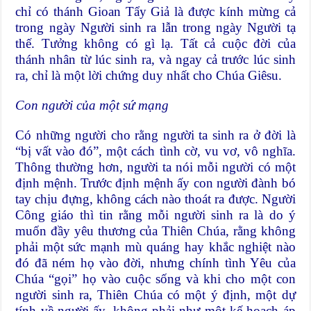
chỉ có thánh Gioan Tẩy Giả là được kính mừng cả
trong ngày Người sinh ra lẫn trong ngày Người tạ
thế. Tưởng không có gì lạ. Tất cả cuộc đời của
thánh nhân từ lúc sinh ra, và ngay cả trước lúc sinh
ra, chỉ là một lời chứng duy nhất cho Chúa Giêsu.
Con người của một sứ mạng
Có những người cho rằng người ta sinh ra ở đời là
“bị vất vào đó”, một cách tình cờ, vu vơ, vô nghĩa.
Thông thường hơn, người ta nói mỗi người có một
định mệnh. Trước định mệnh ấy con người đành bó
tay chịu đựng, không cách nào thoát ra được. Người
Công giáo thì tin rằng mỗi người sinh ra là do ý
muốn đầy yêu thương của Thiên Chúa, rằng không
phải một sức mạnh mù quáng hay khắc nghiệt nào
đó đã ném họ vào đời, nhưng chính tình Yêu của
Chúa “gọi” họ vào cuộc sống và khi cho một con
người sinh ra, Thiên Chúa có một ý định, một dự
tính về người ấy, không phải như một kế hoạch áp