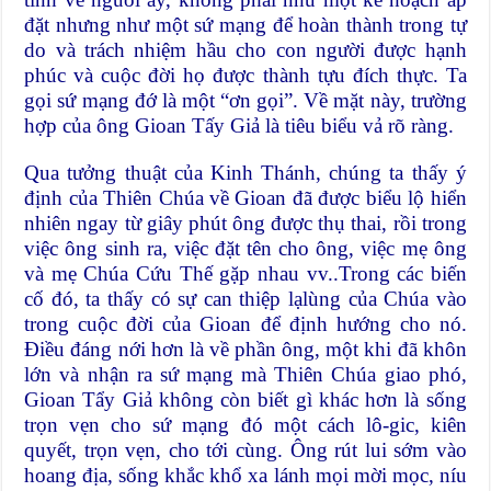
đặt nhưng như một sứ mạng để hoàn thành trong tự
do và trách nhiệm hầu cho con người được hạnh
phúc và cuộc đời họ được thành tựu đích thực. Ta
gọi sứ mạng đớ là một “ơn gọi”. Về mặt này, trường
hợp của ông Gioan Tấy Giả là tiêu biểu vả rõ ràng.
Qua tưởng thuật của Kinh Thánh, chúng ta thấy ý
định của Thiên Chúa về Gioan đã được biểu lộ hiển
nhiên ngay từ giây phút ông được thụ thai, rồi trong
việc ông sinh ra, việc đặt tên cho ông, việc mẹ ông
và mẹ Chúa Cứu Thế gặp nhau vv..Trong các biến
cố đó, ta thấy có sự can thiệp lạlùng của Chúa vào
trong cuộc đời của Gioan để định hướng cho nó.
Điều đáng nới hơn là về phần ông, một khi đã khôn
lớn và nhận ra sứ mạng mà Thiên Chúa giao phó,
Gioan Tẩy Giả không còn biết gì khác hơn là sống
trọn vẹn cho sứ mạng đó một cách lô-gic, kiên
quyết, trọn vẹn, cho tới cùng. Ông rút lui sớm vào
hoang địa, sống khắc khổ xa lánh mọi mời mọc, níu