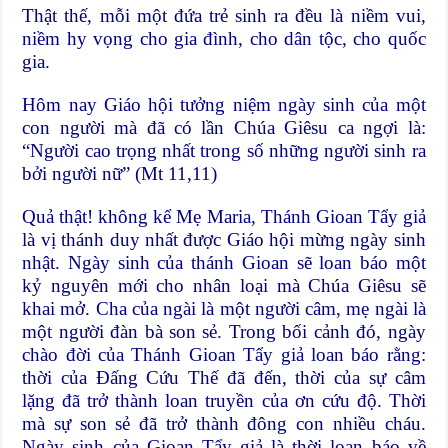
Thật thế, mỗi một đứa trẻ sinh ra đều là niềm vui,
niềm hy vọng cho gia đình, cho dân tộc, cho quốc
gia.
Hôm nay Giáo hội tưởng niệm ngày sinh của một
con người mà đã có lần Chúa Giêsu ca ngợi là:
“Người cao trọng nhất trong số những người sinh ra
bởi người nữ” (Mt 11,11)
Quả thật! không kể Mẹ Maria, Thánh Gioan Tẩy giả
là vị thánh duy nhất được Giáo hội mừng ngày sinh
nhật. Ngày sinh của thánh Gioan sẽ loan báo một
kỷ nguyên mới cho nhân loại mà Chúa Giêsu sẽ
khai mở. Cha của ngài là một người câm, mẹ ngài là
một người đàn bà son sẻ. Trong bối cảnh đó, ngày
chào đời của Thánh Gioan Tẩy giả loan báo rằng:
thời của Đấng Cứu Thế đã đến, thời của sự câm
lặng đã trở thành loan truyền của ơn cứu độ. Thời
mà sự son sẻ đã trở thành đông con nhiều cháu.
Ngày sinh của Gioan Tẩy giả là thời loan báo về