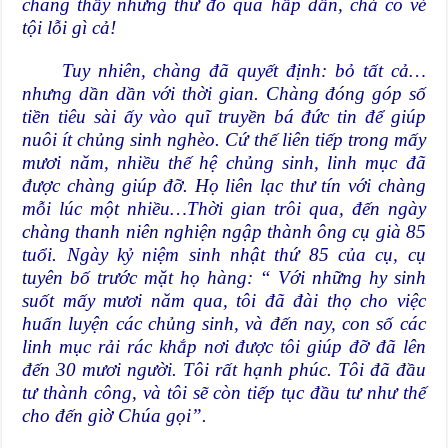
chàng thấy những thứ đó quá hấp dẫn, chả có vẻ
tội lỗi gì cả!
Tuy nhiên, chàng đã quyết định: bỏ tất cả…
nhưng dần dần với thời gian. Chàng đóng góp số
tiền tiêu sài ấy vào quĩ truyền bá đức tin để giúp
nuôi ít chủng sinh nghèo. Cứ thế liên tiếp trong mấy
mươi năm, nhiều thế hệ chủng sinh, linh mục đã
được chàng giúp đỡ. Họ liên lạc thư tín với chàng
mỗi lúc một nhiều…Thời gian trôi qua, đến ngày
chàng thanh niên nghiện ngập thành ông cụ già 85
tuổi. Ngày kỷ niệm sinh nhật thứ 85 của cụ, cụ
tuyên bố trước mặt họ hàng: “ Với những hy sinh
suốt mấy mươi năm qua, tôi đã đài thọ cho việc
huấn luyện các chủng sinh, và đến nay, con số các
linh mục rải rác khắp nơi được tôi giúp đỡ đã lên
đến 30 mươi người. Tôi rất hạnh phúc. Tôi đã đầu
tư thành công, và tôi sẽ còn tiếp tục đầu tư như thế
cho đến giờ Chúa gọi”.