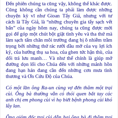
Đến phiên chúng ta cũng vậy, không thể khác được.
Cũng không cần chúng ta phải làm được những
chuyện kỳ vĩ như Gioan Tẩy Giả, nhưng với tư
cách là Tẩy Giả, là “những chuyên gia tẩy sạch vết
bẩn” của ngày hôm nay, chúng ta cũng được mời
gọi để góp một chút bột giặt tình yêu và tha thứ mà
làm sạch tấm chăn môi trường đang bị ô nhiễm trầm
trọng bởi những thứ rác rưởi dầu mỡ của vụ lợi ích
kỷ, của hưởng thụ sa hoa, của ghen tức hận thù, của
dối trá lưu manh… Và như thế chính là giúp mở
đường dọn lối cho Chúa đến với những mảnh hồn
đang hạn hán đang cần đến những cơn mưa tình
thương và Ơn Cứu Độ của Chúa.
Có một lần ông Ra-un cùng vợ đến thăm một trại
cùi. Ông bà thường vẫn có thói quen bắt tay các
anh chị em phong cùi vì họ biết bệnh phong cùi khó
lây lan.
Ông giám đốc trại cùi dẫn hai ông bà đi thăm trại