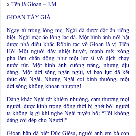
Tên là Gioan – J.M
GIOAN TẨY GIẢ
Ngay từ trong lòng mẹ, Ngài đã được đặc ân riêng
biệt. Ngài mặc áo lông lạc đà. Một hình ảnh nổi bật
được nhà điêu khắc Rôbin tạc về Gioan là vị Tiền
Hô! Một người đầy nhiệt huyết, mạnh mẽ: xông
pha làm chấn động như một lực sĩ vô địch chạy
nước rút. Một hình ảnh cường tráng, nhưng dịu
dàng. Một đời sống ngắn ngủi, vì bạo lực đã kết
thúc đời Ngài. Nhưng Ngài coi bình thường, một
đời sống không khoan nhượng!
Đàng khác Ngài rất khiêm nhường, cảm thương mọi
người, được kính trọng đồng thời bị ghét bỏ! người
ta không lạ gì khi nghe Ngài tuyên bố: “Tôi không
đáng cởi dép cho Người!”
Gioan hẳn đã biết Đức Giêsu, người anh em bà con