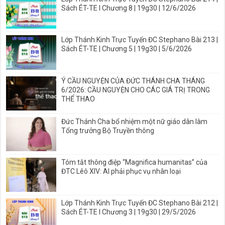
Sách ÉT-TE I Chương 8 | 19g30 | 12/6/2026
Lớp Thánh Kinh Trực Tuyến ĐC Stephano Bài 213 |
Sách ÉT-TE | Chương 5 | 19g30 | 5/6/2026
Ý CẦU NGUYỆN CỦA ĐỨC THÁNH CHA THÁNG
6/2026: CẦU NGUYỆN CHO CÁC GIÁ TRỊ TRONG
THỂ THAO
Đức Thánh Cha bổ nhiệm một nữ giáo dân làm
Tổng trưởng Bộ Truyền thông
Tóm tắt thông điệp “Magnifica humanitas” của
ĐTC Lêô XIV: AI phải phục vụ nhân loại
Lớp Thánh Kinh Trực Tuyến ĐC Stephano Bài 212 |
Sách ÉT-TE I Chương 3 | 19g30 | 29/5/2026