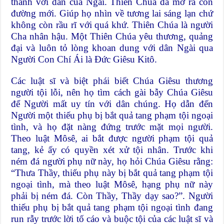
thành với dân của Ngài. Thiên Chúa đã mở ra con
đường mới. Giúp họ nhìn về tương lai sáng lạn chứ
không còn rầu rĩ với quá khứ. Thiên Chúa là người
Cha nhân hậu. Một Thiên Chúa yêu thương, quảng
đại và luôn tỏ lòng khoan dung với dân Ngài qua
Người Con Chí Ái là Đức Giêsu Kitô.
Các luật sĩ và biệt phái biết Chúa Giêsu thương
người tội lỗi, nên họ tìm cách gài bẫy Chúa Giêsu
để Người mất uy tín với dân chúng. Họ dẫn đến
Người một thiếu phụ bị bắt quả tang phạm tội ngoại
tình, và họ đặt nàng đứng trước mặt mọi người.
Theo luật Môsê, ai bắt được người phạm tội quả
tang, kẻ ấy có quyền xét xử tội nhân. Trước khi
ném đá người phụ nữ này, họ hỏi Chúa Giêsu rằng:
“Thưa Thầy, thiếu phụ này bị bắt quả tang phạm tội
ngoại tình, mà theo luật Môsê, hạng phụ nữ này
phải bị ném đá. Còn Thầy, Thầy dạy sao?”. Người
thiếu phụ bị bắt quả tang phạm tội ngoại tình đang
run rẫy trước lời tố cáo và buộc tội của các luật sĩ và