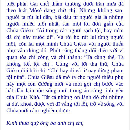
biệt phái. Cái chết thảm thương dưới trận mưa đá
theo luật Môsê đang chờ chị! Nhưng không sao,
người ta rút lui dần, bắt đầu từ người già là những
người nhiều tuổi nhất, sau một lời đơn giản của
Chúa Giêsu: “Ai trong các ngươi sạch tội, hãy ném
đá chị này trước đi”. Và rồi họ rút lui từng người
một, còn lại một mình Chúa Giêsu với người thiếu
phụ vẫn đứng đó. Phút căng thẳng đối diện với vị
quan tòa chí công và chí thánh: “Ta cũng thế, Ta
không kết tội chị”. Cùng với lời tha thứ, Chúa
Giêsu đòi hỏi chị: “Chị hãy đi và từ nay đừng phạm
tội nữa”. Chúa Giêsu đã mở ra cho người thiếu phụ
này một con đường mới và mời gọi chị bước vào
bắt đầu lại cuộc sống mới trong ân sủng tình yêu
của Chúa Kitô. Tất cả những ơn lành đó chỉ những
ai dứt khoát được với dĩ vảng tội lỗi, trở về sống với
Chúa mới cảm nghiệm được.
Kính thưa quý ông bà anh chị em,