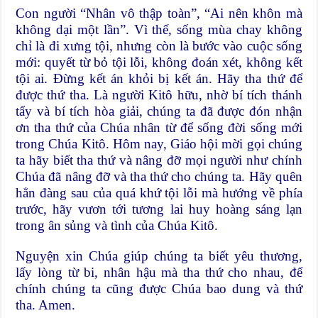
Con người “Nhân vô thập toàn”, “Ai nên khôn mà
không dại một lần”. Vì thế, sống mùa chay không
chỉ là đi xưng tội, nhưng còn là bước vào cuộc sống
mới: quyết từ bỏ tội lỗi, không đoán xét, không kết
tội ai. Đừng kết án khỏi bị kết án. Hãy tha thứ để
được thứ tha. Là người Kitô hữu, nhờ bí tích thánh
tẩy và bí tích hòa giải, chúng ta đã được đón nhận
ơn tha thứ của Chúa nhân từ để sống đời sống mới
trong Chúa Kitô. Hôm nay, Giáo hội mời gọi chúng
ta hãy biết tha thứ và nâng đỡ mọi người như chính
Chúa đã nâng đỡ và tha thứ cho chúng ta. Hãy quên
hẳn đàng sau của quá khứ tội lỗi mà hướng về phía
trước, hãy vươn tới tương lai huy hoàng sáng lạn
trong ân sủng và tình của Chúa Kitô.
Nguyện xin Chúa giúp chúng ta biết yêu thương,
lấy lòng từ bi, nhân hậu mà tha thứ cho nhau, để
chính chúng ta cũng được Chúa bao dung và thứ
tha. Amen.