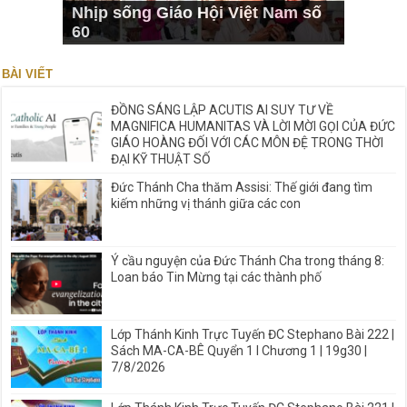
Nhịp sống Giáo Hội Việt Nam số
60
BÀI VIẾT
ĐỒNG SÁNG LẬP ACUTIS AI SUY TƯ VỀ
MAGNIFICA HUMANITAS VÀ LỜI MỜI GỌI CỦA ĐỨC
GIÁO HOÀNG ĐỐI VỚI CÁC MÔN ĐỆ TRONG THỜI
ĐẠI KỸ THUẬT SỐ
Đức Thánh Cha thăm Assisi: Thế giới đang tìm
kiếm những vị thánh giữa các con
Ý cầu nguyện của Đức Thánh Cha trong tháng 8:
Loan báo Tin Mừng tại các thành phố
Lớp Thánh Kinh Trực Tuyến ĐC Stephano Bài 222 |
Sách MA-CA-BÊ Quyển 1 I Chương 1 | 19g30 |
7/8/2026