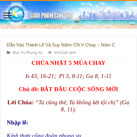
Dẫn Vào Thánh Lễ Và Suy Niệm CN V Chay – Năm C
Mục Vụ Phụng Vụ
904 lượt xem
CHÚA NHẬT 5 MÙA CHAY
Is 43, 16-21; Pl 3, 8-11; Ga 8, 1-11
Chủ đề:
BẮT ĐẦU CUỘC SỐNG MỚI
Lời Chúa:
“Ta cũng thế, Ta không kết tội chị” (Ga
8, 11).
Nhập lễ:
Kính thưa cộng đoàn phụng vụ,