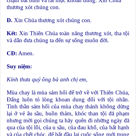
chậm bất bình và rất mực khoan dung. Xin Chúa
thương xót chúng con.
Đ.
Xin Chúa thương xót chúng con.
Kết:
Xin Thiên Chúa toàn năng thương xót, tha tội
và dẫn đưa chúng ta đến sự sống muôn đời.
CĐ:
Amen.
Suy niệm:
Kính thưa quý ông bà anh chị em,
Mùa chay là mùa sám hối để trở về với Thiên Chúa,
Đấng luôn tỏ lòng khoan dung đối với tội nhân.
Tinh thần sám hối của mùa chay thánh không dừng
lại ở vẻ âu sầu, buồn thảm, khóc than tội đã phạm
nhưng mời gọi chúng ta hãy quên đi những ngày đã
qua của tội lỗi, của u sầu, của đau khổ, của bất hạnh
và của chết chóc, để bắt đầu lại cuộc sống mới trong