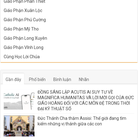
Giáo Phận Phan Thiết
Giáo Phận Xuân Lộc
Giáo Phận Phú Cường
Giáo Phận Mỹ Tho
Giáo Phận Long Xuyên
Giáo Phận Vĩnh Long
Cùng Học Lời Chúa
Gần đây
Phổ biến
Bình luận
Nhãn
ĐỒNG SÁNG LẬP ACUTIS AI SUY TƯ VỀ
MAGNIFICA HUMANITAS VÀ LỜI MỜI GỌI CỦA ĐỨC
GIÁO HOÀNG ĐỐI VỚI CÁC MÔN ĐỆ TRONG THỜI
ĐẠI KỸ THUẬT SỐ
Đức Thánh Cha thăm Assisi: Thế giới đang tìm
kiếm những vị thánh giữa các con