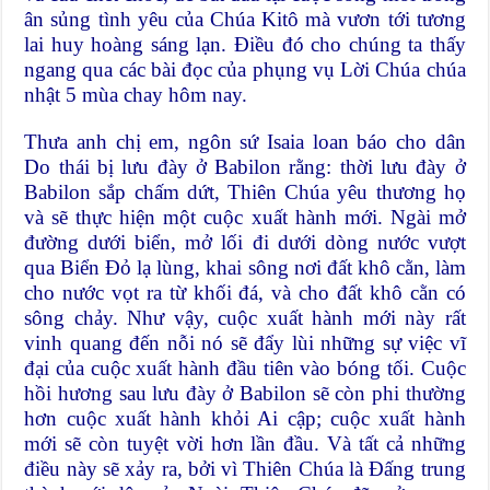
ân sủng tình yêu của Chúa Kitô mà vươn tới tương
lai huy hoàng sáng lạn. Điều đó cho chúng ta thấy
ngang qua các bài đọc của phụng vụ Lời Chúa chúa
nhật 5 mùa chay hôm nay.
Thưa anh chị em, ngôn sứ Isaia loan báo cho dân
Do thái bị lưu đày ở Babilon rằng: thời lưu đày ở
Babilon sắp chấm dứt, Thiên Chúa yêu thương họ
và sẽ thực hiện một cuộc xuất hành mới. Ngài mở
đường dưới biển, mở lối đi dưới dòng nước vượt
qua Biển Đỏ lạ lùng, khai sông nơi đất khô cằn, làm
cho nước vọt ra từ khối đá, và cho đất khô cằn có
sông chảy. Như vậy, cuộc xuất hành mới này rất
vinh quang đến nỗi nó sẽ đẩy lùi những sự việc vĩ
đại của cuộc xuất hành đầu tiên vào bóng tối. Cuộc
hồi hương sau lưu đày ở Babilon sẽ còn phi thường
hơn cuộc xuất hành khỏi Ai cập; cuộc xuất hành
mới sẽ còn tuyệt vời hơn lần đầu. Và tất cả những
điều này sẽ xảy ra, bởi vì Thiên Chúa là Đấng trung