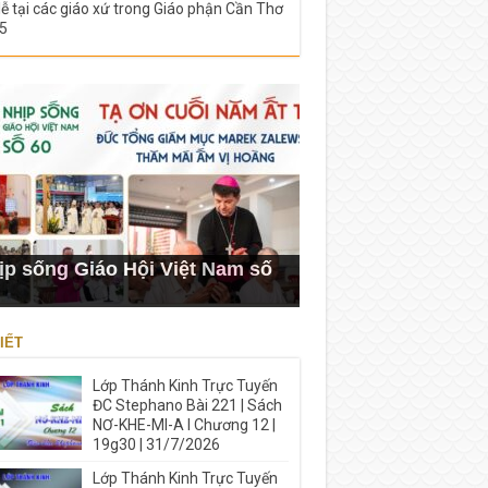
lễ tại các giáo xứ trong Giáo phận Cần Thơ
5
ịp sống Giáo Hội Việt Nam số
IẾT
Lớp Thánh Kinh Trực Tuyến
ĐC Stephano Bài 221 | Sách
NƠ-KHE-MI-A I Chương 12 |
19g30 | 31/7/2026
Lớp Thánh Kinh Trực Tuyến