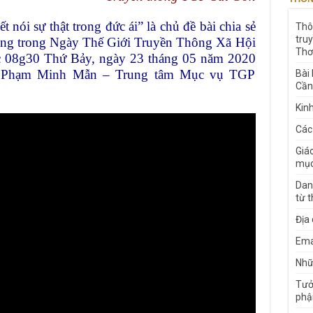
 nói sự thật trong đức ái” là chủ đề bài chia sẻ
Thô
tru
g trong Ngày Thế Giới Truyền Thông Xã Hội
Thơ
úc 08g30 Thứ Bảy, ngày 23 tháng 05 năm 2020
ita Phạm Minh Mẫn – Trung tâm Mục vụ TGP
Bài
Cần
Kin
Các
Giá
mục
Dan
từ 
Địa
Ema
Nhữn
Tưở
phậ