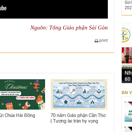
Giờ 
202
Nguồn:
Tổng Giáo phận Sài Gòn
print
Nh
60
BÀI V
ửi Chúa Hài Đồng
70 năm Giáo phận Cần Thơ
| Tương lai tràn hy vọng