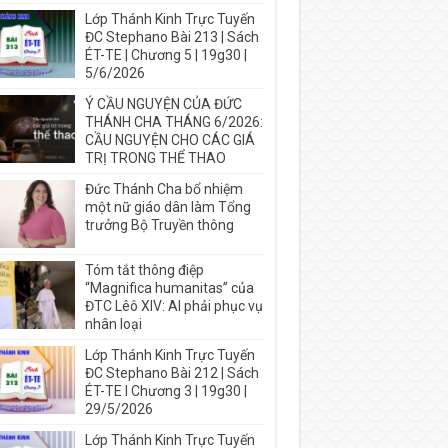
Lớp Thánh Kinh Trực Tuyến
ĐC Stephano Bài 213 | Sách
ÉT-TE | Chương 5 | 19g30 |
5/6/2026
Ý CẦU NGUYỆN CỦA ĐỨC
THÁNH CHA THÁNG 6/2026:
CẦU NGUYỆN CHO CÁC GIÁ
TRỊ TRONG THỂ THAO
Đức Thánh Cha bổ nhiệm
một nữ giáo dân làm Tổng
trưởng Bộ Truyền thông
Tóm tắt thông điệp
“Magnifica humanitas” của
ĐTC Lêô XIV: AI phải phục vụ
nhân loại
Lớp Thánh Kinh Trực Tuyến
ĐC Stephano Bài 212 | Sách
ÉT-TE I Chương 3 | 19g30 |
29/5/2026
Lớp Thánh Kinh Trực Tuyến