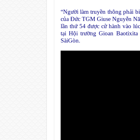
“Người làm truyền thông phải biết
của Đức TGM Giuse Nguyễn Năn
lần thứ 54 được cử hành vào l
tại Hội trường Gioan Baotix
SàiGòn.