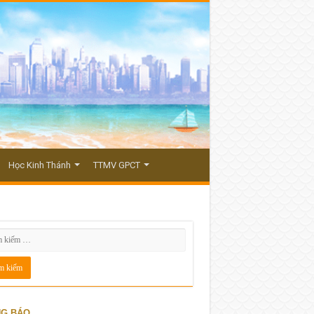
Học Kinh Thánh
TTMV GPCT
G BÁO