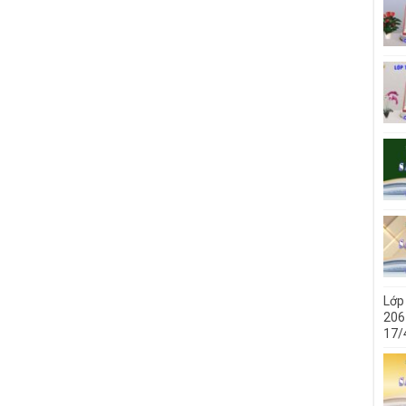
Lớp
206 
17/