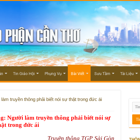
ận
Tin Giáo Hội
Phụng Vụ
Bài Viết
Sưu Tầm
Tài Liệu
 truyền thông phải biết nói sự thật trong đức ái
 Người làm truyền thông phải biết nói sự
hật trong đức ái
Truyền thông TGP Sài Gòn
THÔN