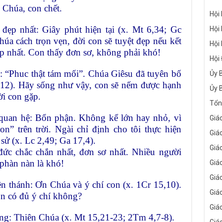
 Chúa, con chết.
Hội
đẹp nhất: Giây phút hiện tại (x. Mt 6,34; Gc
Hội
úa cách trọn vẹn, đời con sẽ tuyệt đẹp nếu kết
Hội
ẹp nhất. Con thấy đơn sơ, không phải khó!
Hội
: “Phuc thật tám mối”. Chúa Giêsu đã tuyên bố
Ủy 
3-12). Hãy sống như vậy, con sẽ nếm được hạnh
Ủy 
ời con gặp.
Tổn
 quan hệ: Bổn phận. Không kể lớn hay nhỏ, vì
Giá
n” trên trời. Ngài chỉ định cho tôi thực hiện
Giá
sử (x. Lc 2,49; Ga 17,4).
Giá
đức chắc chắn nhất, đơn sơ nhất. Nhiều người
i phàn nàn là khó!
Giá
Giá
n thánh: Ơn Chúa và ý chí con (x. 1Cr 15,10).
Giá
on có đủ ý chí không?
Giá
g: Thiên Chúa (x. Mt 15,21-23; 2Tm 4,7-8).
Giá