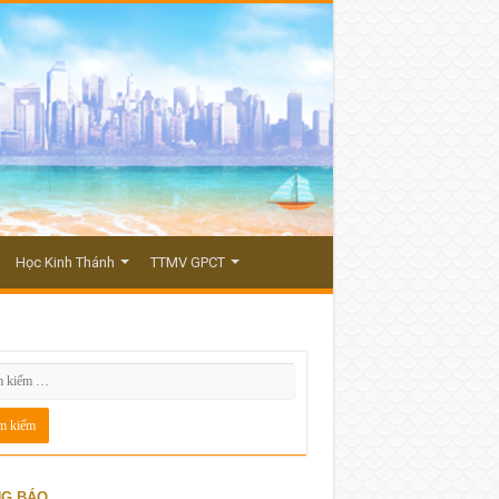
Học Kinh Thánh
TTMV GPCT
G BÁO