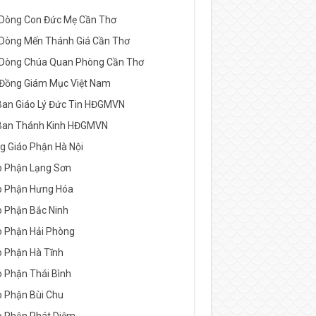
 Dòng Con Đức Mẹ Cần Thơ
 Dòng Mến Thánh Giá Cần Thơ
 Dòng Chúa Quan Phòng Cần Thơ
 Đồng Giám Mục Việt Nam
Ban Giáo Lý Đức Tin HĐGMVN
Ban Thánh Kinh HĐGMVN
g Giáo Phận Hà Nội
o Phận Lạng Sơn
o Phận Hưng Hóa
o Phận Bắc Ninh
o Phận Hải Phòng
o Phận Hà Tĩnh
o Phận Thái Bình
o Phận Bùi Chu
o Phận Phát Diệm