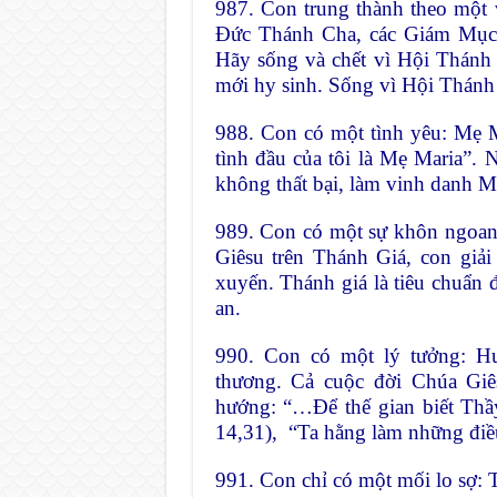
987. Con trung thành theo một v
Ðức Thánh Cha, các Giám Mục,
Hãy sống và chết vì Hội Thánh
mới hy sinh. Sống vì Hội Thánh 
988. Con có một tình yêu: Mẹ 
tình đầu của tôi là Mẹ Maria”.
không thất bại, làm vinh danh M
989. Con có một sự khôn ngoan
Giêsu trên Thánh Giá, con giả
xuyến. Thánh giá là tiêu chuẩn 
an.
990. Con có một lý tưởng: H
thương. Cả cuộc đời Chúa Gi
hướng: “…Ðể thế gian biết T
14,31), “Ta hằng làm những điề
991. Con chỉ có một mối lo sợ: T