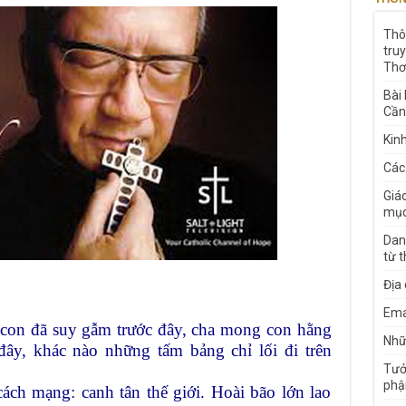
Thô
tru
Thơ
Bài
Cần
Kin
Các
Giá
mục
Dan
từ 
Địa
Ema
 con đã suy gẫm trước đây, cha mong con hằng
Nhữn
đây, khác nào những tấm bảng chỉ lối đi trên
Tưở
phậ
ch mạng: canh tân thế giới. Hoài bão lớn lao