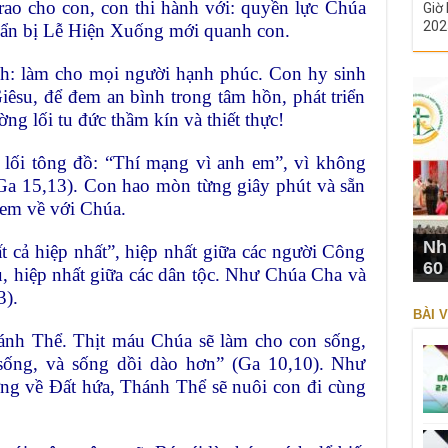
rao cho con, con thi hành với: quyền lực Chúa
Giờ 
202
ẩn bị Lễ Hiện Xuống mới quanh con.
ch: làm cho mọi người hạnh phúc. Con hy sinh
êsu, để đem an bình trong tâm hồn, phát triển
ng lối tu đức thầm kín và thiết thực!
ối tông đồ: “Thí mạng vì anh em”, vì không
 Ga 15,13). Con hao mòn từng giây phút và sẵn
 em về với Chúa.
Nh
 cả hiệp nhất”, hiệp nhất giữa các người Công
60
u, hiệp nhất giữa các dân tộc. Như Chúa Cha và
3).
BÀI V
ánh Thể. Thịt máu Chúa sẽ làm cho con sống,
sống, và sống dồi dào hơn” (Ga 10,10). Như
ng về Đất hứa, Thánh Thể sẽ nuôi con đi cùng