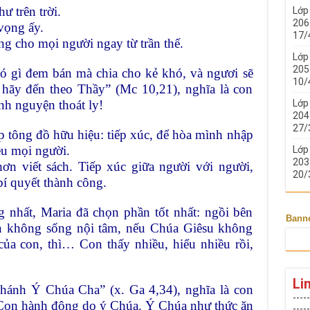
ư trên trời.
Lớp
206 
vọng ấy.
17/
g cho mọi người ngay từ trần thế.
Lớp
205 
Có gì đem bán mà chia cho kẻ khó, và ngươi sẽ
10/
n hãy đến theo Thầy” (Mc 10,21), nghĩa là con
nh nguyện thoát ly!
Lớp
204 
27/
tông đồ hữu hiệu: tiếp xúc, để hòa mình nhập
êu mọi người.
Lớp
203 
ơn viết sách. Tiếp xúc giữa người với người,
20/
bí quyết thành công.
g nhất, Maria đã chọn phần tốt nhất: ngồi bên
Bann
n không sống nội tâm, nếu Chúa Giêsu không
của con, thì… Con thấy nhiều, hiểu nhiều rồi,
Li
Thánh Ý Chúa Cha” (x. Ga 4,34), nghĩa là con
-----
 Con hành động do ý Chúa. Ý Chúa như thức ăn
-----