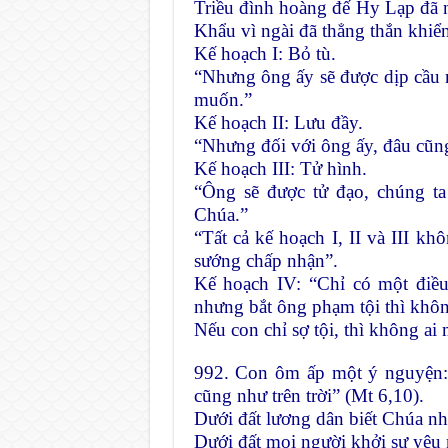
Triều đình hoàng đế Hy Lạp đã 
Khẩu vì ngài đã thẳng thắn khiể
Kế hoạch I: Bỏ tù.
“Nhưng ông ấy sẽ được dịp cầu
muốn.”
Kế hoạch II: Lưu đầy.
“Nhưng đối với ông ấy, đâu cũng
Kế hoạch III: Tử hình.
“Ông sẽ được tử đạo, chúng t
Chúa.”
“Tất cả kế hoạch I, II và III k
sướng chấp nhận”.
Kế hoạch IV: “Chỉ có một điều 
nhưng bắt ông phạm tội thì khô
Nếu con chỉ sợ tội, thì không ai
992. Con ôm ấp một ý nguyện: 
cũng như trên trời” (Mt 6,10).
Dưới đất lương dân biết Chúa như
Dưới đất mọi người khởi sự yêu n