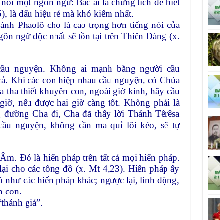
ói một ngôn ngữ: Bác ái là chứng tích để biết
), là dấu hiệu rẻ mà khó kiếm nhất.
hánh Phaolô cho là cao trọng hơn tiếng nói của
ngôn ngữ độc nhất sẽ tồn tại trên Thiên Ðàng (x.
cầu nguyện. Không ai mạnh bằng người cầu
cả. Khi các con hiệp nhau cầu nguyện, có Chúa
a tha thiết khuyên con, ngoài giờ kinh, hãy cầu
giờ, nếu được hai giờ càng tốt. Không phải là
g đường Cha đi, Cha đã thấy lời Thánh Têrêsa
ầu nguyện, không cần ma quỉ lôi kéo, sẽ tự
Âm. Ðó là hiến pháp trên tất cả mọi hiến pháp.
ại cho các tông đồ (x. Mt 4,23). Hiến pháp ấy
 như các hiến pháp khác; ngược lại, linh động,
n con.
thánh giả”.