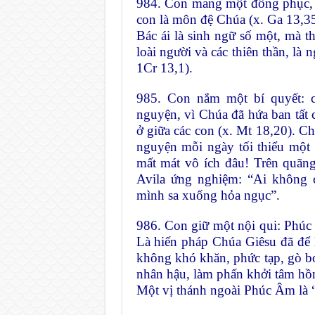
984. Con mang một đồng phục, n
con là môn đệ Chúa (x. Ga 13,35
Bác ái là sinh ngữ số một, mà t
loài người và các thiên thần, là 
1Cr 13,1).
985. Con nắm một bí quyết: 
nguyện, vì Chúa đã hứa ban tất 
ở giữa các con (x. Mt 18,20). Ch
nguyện mỗi ngày tối thiểu một 
mất mát vô ích đâu! Trên quãn
Avila ứng nghiệm: “Ai không c
mình sa xuống hỏa ngục”.
986. Con giữ một nội qui: Phúc 
Là hiến pháp Chúa Giêsu đã để l
không khó khăn, phức tạp, gò bó
nhân hậu, làm phấn khởi tâm hồ
Một vị thánh ngoài Phúc Âm là “