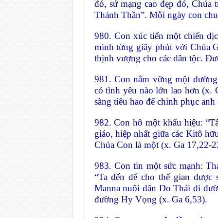
đó, sứ mạng cao đẹp đó, Chúa t
Thánh Thần”. Mỗi ngày con chu
980. Con xúc tiến một chiến dị
mình từng giây phút với Chúa Gi
thịnh vượng cho các dân tộc. Ðườ
981. Con nắm vững một đường l
có tình yêu nào lớn lao hơn (x.
sàng tiêu hao để chinh phục anh
982. Con hô một khẩu hiệu: “Tất
giáo, hiệp nhất giữa các Kitô hữ
Chúa Con là một (x. Ga 17,22-2
983. Con tin một sức mạnh: Th
“Ta đến để cho thế gian được 
Manna nuôi dân Do Thái đi đườ
đường Hy Vọng (x. Ga 6,53).