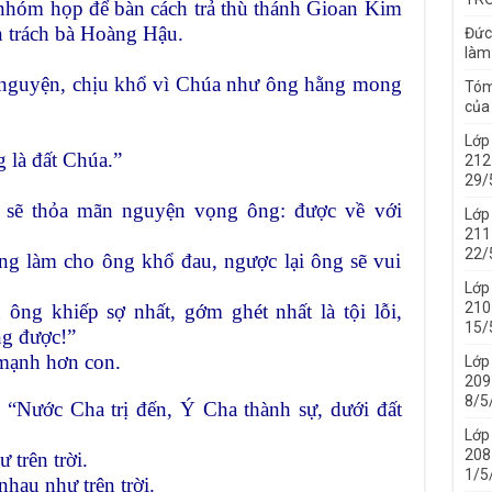
nhóm họp để bàn cách trả thù thánh Gioan Kim
n trách bà Hoàng Hậu.
Đức
làm
 nguyện, chịu khổ vì Chúa như ông hằng mong
Tóm
của 
Lớp
 là đất Chúa.”
212 
29/
a sẽ thỏa mãn nguyện vọng ông: được về với
Lớp
211 
22/
hông làm cho ông khổ đau, ngược lại ông sẽ vui
Lớp
210 
ông khiếp sợ nhất, gớm ghét nhất là tội lỗi,
15/
ng được!”
 mạnh hơn con.
Lớp
209 
8/5
“Nước Cha trị đến, Ý Cha thành sự, dưới đất
Lớp
208 
 trên trời.
1/5
hau như trên trời.