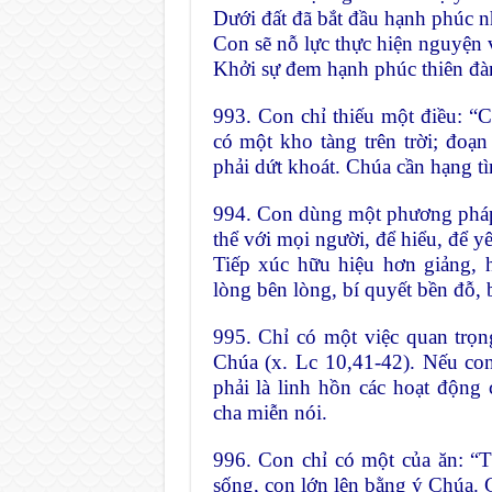
Dưới đất đã bắt đầu hạnh phúc nh
Con sẽ nỗ lực thực hiện nguyện 
Khởi sự đem hạnh phúc thiên đàn
993. Con chỉ thiếu một điều: “
có một kho tàng trên trời; đoạ
phải dứt khoát. Chúa cần hạng tì
994. Con dùng một phương pháp 
thể với mọi người, để hiểu, để y
Tiếp xúc hữu hiệu hơn giảng, h
lòng bên lòng, bí quyết bền đỗ, 
995. Chỉ có một việc quan trọn
Chúa (x. Lc 10,41-42). Nếu co
phải là linh hồn các hoạt động 
cha miễn nói.
996. Con chỉ có một của ăn: “
sống, con lớn lên bằng ý Chúa.