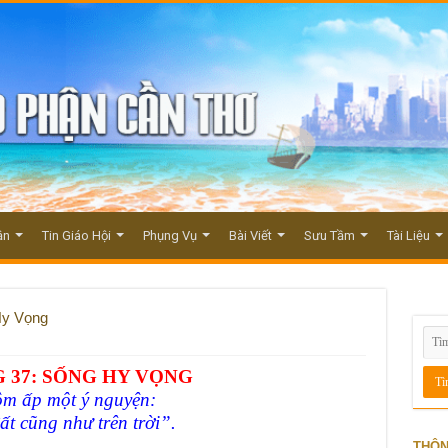
ận
Tin Giáo Hội
Phụng Vụ
Bài Viết
Sưu Tầm
Tài Liệu
Hy Vọng
 37: SỐNG HY VỌNG
m ấp một ý nguyện:
t cũng như trên trời”.
THÔN