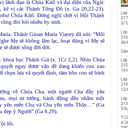
ị lãnh đạo là Chúa Kitô và đại diện của Ngài:
 kế vị các Thánh Tông Ðồ (x. Ga 20,22-23).
Lớp
 như Chúa Kitô. Ðừng nghĩ chết vì Hội Thánh
217
cũng đòi hỏi nhiều hy sinh.
3/7
Lớp
Maria. Thánh Gioan Maria Vianey đã nói: “Mối
216
 Nghe Mẹ sẽ không lầm lạc, hoạt động vì Mẹ sẽ
26/
ẹ sẽ được sống đời đời.
Cáo
: khoa học Thánh Giá (x. 1Cr 2,2). Nhìn Chúa
Lớp
215
i quyết ngay được vấn đề đang khiến con xao
19/
để chọn lựa và quyết định, tâm hồn con sẽ bình
Lớp
214 
12/
ướng về Chúa Cha, một người Cha đầy yêu
êsu, mọi tư tưởng, hành động đều nhằm một
Lớp
213 
hầy yêu mến Cha và Cha yêu mến Thầy…” (Ga
5/6
u đẹp ý Người” (Ga 8,29).
Ý C
6/2
ội lỗi.
TRO