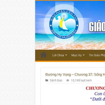
Lời Chúa
Mục Vụ
Tin Giáo Ph
Đường Hy Vọng – Chương 37: Sống 
Sách Đạo
10,168 lượt xem
CHƯƠNG
Con ô
“Dưới đấ