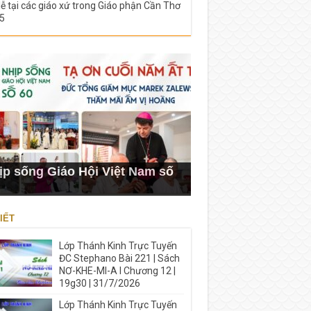
lễ tại các giáo xứ trong Giáo phận Cần Thơ
5
ịp sống Giáo Hội Việt Nam số
IẾT
Lớp Thánh Kinh Trực Tuyến
ĐC Stephano Bài 221 | Sách
NƠ-KHE-MI-A I Chương 12 |
19g30 | 31/7/2026
Lớp Thánh Kinh Trực Tuyến