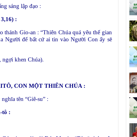
ng sáng lập đạo :
,16) :
o thánh Gio-an : “Thiên Chúa quá yêu thế gian
a Người để bất cứ ai tin vào Người Con ấy sẽ
, ngợi khen Chúa).
KITÔ, CON MỘT THIÊN CHÚA :
 nghĩa tên “Giê-su” :
tô :