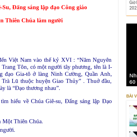
Giờ 
-Su, Đấng sáng lập đạo Công giáo
202
n Thiên Chúa làm người
đến Việt Nam vào thế kỷ XVI : “Năm Nguyên
Trang Tôn, có một người tây phương, tên là I-
ng đạo Gia-tô ở làng Ninh Cường, Quần Anh,
Nh
 Trà Lũ thuộc huyện Giao Thủy” . Thuở đầu,
60
ày là “Đạo thương nhau”.
BÀI V
tìm hiểu về Chúa Giê-su, Đấng sáng lập Đạo
n Một Thiên Chúa.
người.