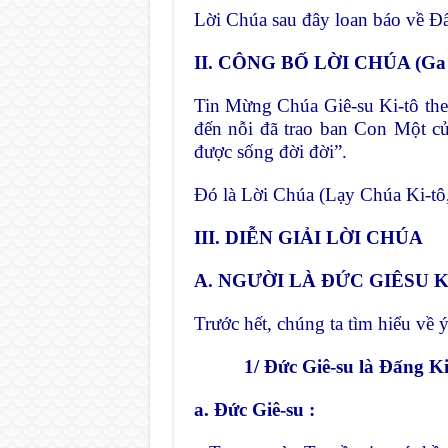
Lời Chúa sau đây loan báo về Đấ
II. CÔNG BỐ LỜI CHÚA (Ga 3
Tin Mừng Chúa Giê-su Ki-tô the
đến nỗi đã trao ban Con Một củ
được sống đời đời”.
Đó là Lời Chúa (Lạy Chúa Ki-tô
III. DIỄN GIẢI LỜI CHÚA
A. NGƯỜI LÀ ĐỨC GIÊSU 
Trước hết, chúng ta tìm hiểu về ý
1/ Đức Giê-su là Đấng Ki-
a. Đức Giê-su :