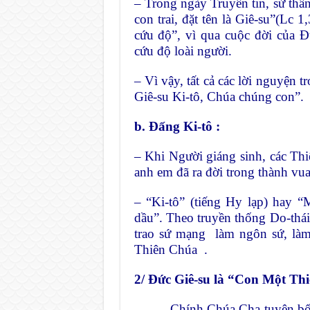
– Trong ngày Truyền tin, sứ thần
con trai, đặt tên là Giê-su”(Lc 
cứu độ”, vì qua cuộc đời của Đứ
cứu độ loài người.
– Vì vậy, tất cả các lời nguyện
Giê-su Ki-tô, Chúa chúng con”.
b. Đấng Ki-tô :
– Khi Người giáng sinh, các Th
anh em đã ra đời trong thành vua
– “Ki-tô” (tiếng Hy lạp) hay “M
dầu”. Theo truyền thống Do-thá
trao sứ mạng làm ngôn sứ, làm
Thiên Chúa .
2/ Đức Giê-su là “Con Một Th
– Chính Chúa Cha tuyên bố : 