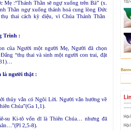
10/
ức Mẹ :“Thánh Thần sẽ ngự xuống trên Bà” (x.
hánh Thần ngự xuống thánh hoá cung lòng Đức
 thụ thai cách kỳ diệu, vì Chúa Thánh Thần
g Trinh :
n của Người một người Mẹ, Người đã chọn
à Đấng “thụ thai và sinh một người con trai, đặt
1,31)…
Bann
 là người thật :
Li
hởi thủy vẫn có Ngôi Lời. Người vẫn hướng về
-----
iên Chúa”(Ga 1,1).
-----
Hội
iê-su Ki-tô vốn dĩ là Thiên Chúa… nhưng đã
hân…”(Pl 2,5-8).
Hội