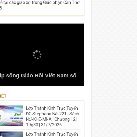
lễ tại các giáo xứ trong Giáo phận Cần Thơ
5
ịp sống Giáo Hội Việt Nam số
IẾT
Lớp Thánh Kinh Trực Tuyến
ĐC Stephano Bài 221 | Sách
NƠ-KHE-MI-A I Chương 12 |
19g30 | 31/7/2026
Lớp Thánh Kinh Trực Tuyến