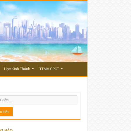
Học Kinh Thánh
TTMV GPCT
G BÁO