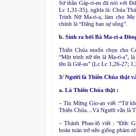
Sứ thần Gáp-ri-en đã nói với Đ
Lc 1,31-35), nghĩa là: Chúa T
Trinh Nữ Ma-ri-a, làm cho Mẹ
chính là “Đấng ban sự sống”.
b. Sinh ra bởi Bà Ma-ri-a Đồn
Thiên Chúa muốn chọn cho Co
“Một trinh nữ tên là Ma-ri-a”, l
tên là Giê-su” (Lc Lc 1,26-27; 
3/ Người là Thiên Chúa thật và
a. Là Thiên Chúa thật :
– Tin Mừng Gio-an viết :“Từ k
Thiên Chúa…Và Người vẫn là Th
– Thánh Phao-lô viết : “Đức G
hoàn toàn trở nên giống phàm n