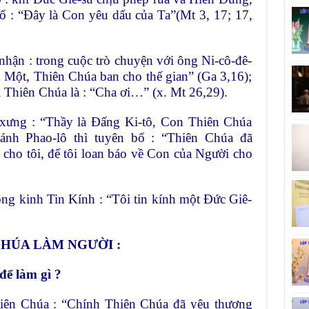
ố : “Đây là Con yêu dấu của Ta”(Mt 3, 17; 17,
n : trong cuộc trò chuyện với ông Ni-cô-đê-
Một, Thiên Chúa ban cho thế gian” (Ga 3,16);
 Thiên Chúa là : “Cha ơi…” (x. Mt 26,29).
g : “Thầy là Đấng Ki-tô, Con Thiên Chúa
ánh Phao-lô thì tuyên bố : “Thiên Chúa đã
cho tôi, để tôi loan báo về Con của Người cho
kinh Tin Kính : “Tôi tin kính một Đức Giê-
.
CHÚA LÀM NGƯỜI :
để làm gì ?
iên Chúa : “Chính Thiên Chúa đã yêu thương