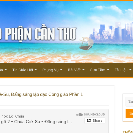
ận
Tin Giáo Hội
Phụng Vụ
Bài Viết
Sưu Tầm
Tài Liệu
ê-Su, Đấng sáng lập đạo Công giáo Phần 1
THÔN