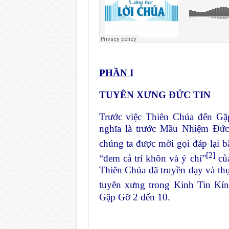
PHẦN I
TUYÊN XƯNG ĐỨC TIN
Trước việc Thiên Chúa đến Gặ
nghĩa là trước Mầu Nhiệm Đứ
chúng ta được mời gọi đáp lại 
[2]
“đem cả trí khôn và ý chí”
của
Thiên Chúa đã truyền dạy và th
tuyên xưng trong Kinh Tin Kí
Gặp Gỡ 2 đến 10.