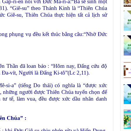
 Gáp-ri-en nói với Đức Ma-ri-a:“Bà sẽ sinh một
1,31). “Giê-su” theo Thánh Kinh là “Thiên Chúa
c Giê-su, Thiên Chúa thực hiện tất cả lịch sử
 trong phụng vụ đều kết thúc bằng câu:“Nhờ Đức
iên Thần đã loan báo : “Hôm nay, Đấng cứu độ
 Đa-vít, Người là Đấng Ki-tô”(Lc 2,11).
ê-si-a” (tiếng Do thái) có nghĩa là “được xức
i, những người được Thiên Chúa tuyển chọn để
 tư tế, làm vua, đều được xức dầu nhân danh
iên Chúa” :
khi Đức Giê-su chịu phép rửa và Hiển Dung,