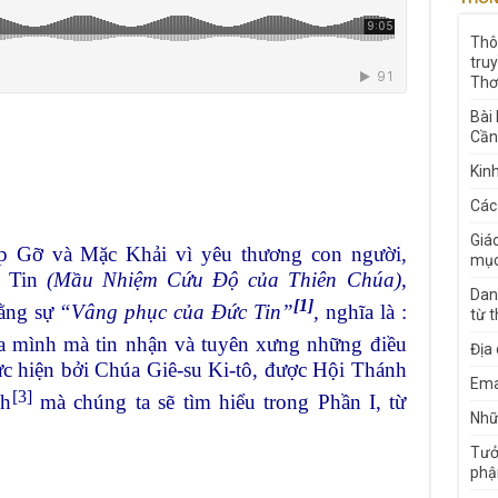
Thô
tru
Thơ
Bài
Cần
Kin
Các
Giá
p Gỡ và Mặc Khải vì yêu thương con người,
mục
c Tin
(Mầu Nhiệm Cứu Độ của Thiên Chúa)
,
Dan
[1]
bằng sự
“Vâng phục của Đức Tin”
,
nghĩa là :
từ 
 mình mà tin nhận và tuyên xưng những điều
Địa
ực hiện bởi Chúa Giê-su Ki-tô, được Hội Thánh
Ema
[3]
nh
mà chúng ta sẽ tìm hiểu trong Phần I, từ
Nhữn
Tưở
phậ