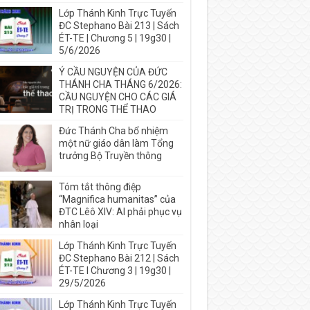
Lớp Thánh Kinh Trực Tuyến
ĐC Stephano Bài 213 | Sách
ÉT-TE | Chương 5 | 19g30 |
5/6/2026
Ý CẦU NGUYỆN CỦA ĐỨC
THÁNH CHA THÁNG 6/2026:
CẦU NGUYỆN CHO CÁC GIÁ
TRỊ TRONG THỂ THAO
Đức Thánh Cha bổ nhiệm
một nữ giáo dân làm Tổng
trưởng Bộ Truyền thông
Tóm tắt thông điệp
“Magnifica humanitas” của
ĐTC Lêô XIV: AI phải phục vụ
nhân loại
Lớp Thánh Kinh Trực Tuyến
ĐC Stephano Bài 212 | Sách
ÉT-TE I Chương 3 | 19g30 |
29/5/2026
Lớp Thánh Kinh Trực Tuyến