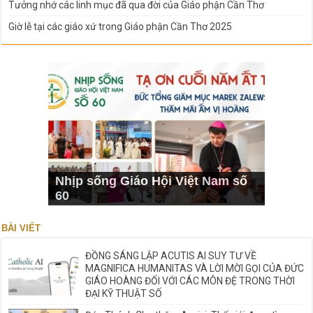
Tưởng nhớ các linh mục đã qua đời của Giáo phận Cần Thơ
Giờ lễ tại các giáo xứ trong Giáo phận Cần Thơ 2025
Nhịp sống Giáo Hội Việt Nam số
60
BÀI VIẾT
ĐỒNG SÁNG LẬP ACUTIS AI SUY TƯ VỀ
MAGNIFICA HUMANITAS VÀ LỜI MỜI GỌI CỦA ĐỨC
GIÁO HOÀNG ĐỐI VỚI CÁC MÔN ĐỆ TRONG THỜI
ĐẠI KỸ THUẬT SỐ