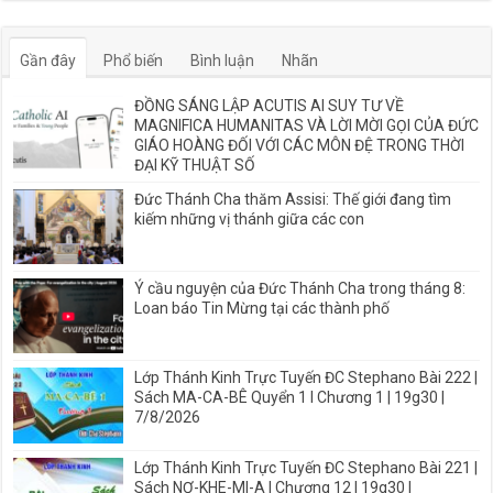
Gần đây
Phổ biến
Bình luận
Nhãn
ĐỒNG SÁNG LẬP ACUTIS AI SUY TƯ VỀ
MAGNIFICA HUMANITAS VÀ LỜI MỜI GỌI CỦA ĐỨC
GIÁO HOÀNG ĐỐI VỚI CÁC MÔN ĐỆ TRONG THỜI
ĐẠI KỸ THUẬT SỐ
Đức Thánh Cha thăm Assisi: Thế giới đang tìm
kiếm những vị thánh giữa các con
Ý cầu nguyện của Đức Thánh Cha trong tháng 8:
Loan báo Tin Mừng tại các thành phố
Lớp Thánh Kinh Trực Tuyến ĐC Stephano Bài 222 |
Sách MA-CA-BÊ Quyển 1 I Chương 1 | 19g30 |
7/8/2026
Lớp Thánh Kinh Trực Tuyến ĐC Stephano Bài 221 |
Sách NƠ-KHE-MI-A I Chương 12 | 19g30 |