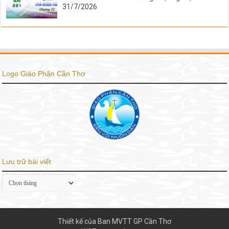
31/7/2026
Logo Giáo Phận Cần Thơ
Lưu trữ bài viết
Lưu
trữ
bài
viết
Thiết kế của Ban MVTT GP Cần Thơ