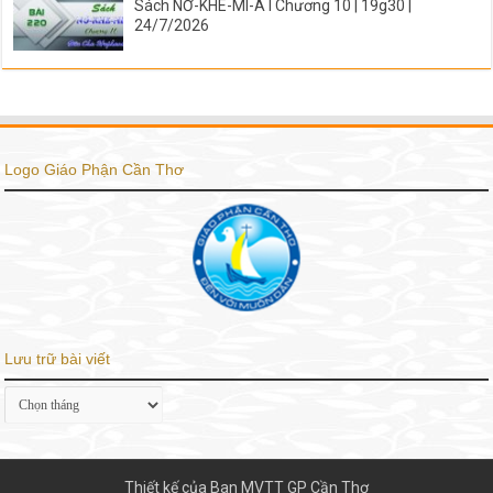
Sách NƠ-KHE-MI-A I Chương 10 | 19g30 |
24/7/2026
Logo Giáo Phận Cần Thơ
Lưu trữ bài viết
Lưu
trữ
bài
viết
Thiết kế của Ban MVTT GP Cần Thơ