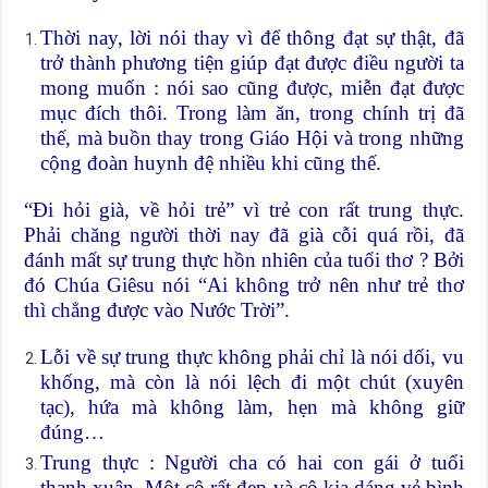
Thời nay, lời nói thay vì để thông đạt sự thật, đã
trở thành phương tiện giúp đạt được điều người ta
mong muốn : nói sao cũng được, miễn đạt được
mục đích thôi. Trong làm ăn, trong chính trị đã
thế, mà buồn thay trong Giáo Hội và trong những
cộng đoàn huynh đệ nhiều khi cũng thế.
“Đi hỏi già, về hỏi trẻ” vì trẻ con rất trung thực.
Phải chăng người thời nay đã già cỗi quá rồi, đã
đánh mất sự trung thực hồn nhiên của tuổi thơ ? Bởi
đó Chúa Giêsu nói “Ai không trở nên như trẻ thơ
thì chẳng được vào Nước Trời”.
Lỗi về sự trung thực không phải chỉ là nói dối, vu
khống, mà còn là nói lệch đi một chút (xuyên
tạc), hứa mà không làm, hẹn mà không giữ
đúng…
Trung thực : Người cha có hai con gái ở tuổi
thanh xuân. Một cô rất đẹp và cô kia dáng vẻ bình