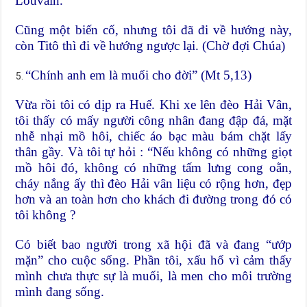
Louvain.
Cũng một biến cố, nhưng tôi đã đi về hướng này,
còn Titô thì đi về hướng ngược lại. (Chờ đợi Chúa)
“Chính anh em là muối cho đời” (Mt 5,13)
Vừa rồi tôi có dịp ra Huế. Khi xe lên đèo Hải Vân,
tôi thấy có mấy người công nhân đang đập đá, mặt
nhễ nhại mồ hôi, chiếc áo bạc màu bám chặt lấy
thân gầy. Và tôi tự hỏi : “Nếu không có những giọt
mồ hôi đó, không có những tấm lưng cong oằn,
cháy nắng ấy thì đèo Hải vân liệu có rộng hơn, đẹp
hơn và an toàn hơn cho khách đi đường trong đó có
tôi không ?
Có biết bao người trong xã hội đã và đang “ướp
mặn” cho cuộc sống. Phần tôi, xấu hổ vì cảm thấy
mình chưa thực sự là muối, là men cho môi trường
mình đang sống.