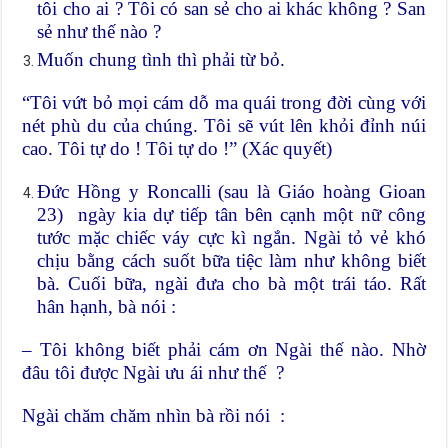
tôi cho ai ? Tôi có san sẻ cho ai khác không ? San
sẻ như thế nào ?
Muốn chung tình thì phải từ bỏ.
“Tôi vứt bỏ mọi cám dỗ ma quái trong đời cùng với
nét phù du của chúng. Tôi sẽ vút lên khỏi đỉnh núi
cao. Tôi tự do ! Tôi tự do !” (Xác quyết)
Đức Hồng y Roncalli (sau là Giáo hoàng Gioan
23) ngày kia dự tiếp tân bên cạnh một nữ công
tước mặc chiếc váy cực kì ngắn. Ngài tỏ vẻ khó
chịu bằng cách suốt bữa tiệc làm như không biết
bà. Cuối bữa, ngài đưa cho bà một trái táo. Rất
hân hạnh, bà nói :
– Tôi không biết phải cám ơn Ngài thế nào. Nhờ
đâu tôi được Ngài ưu ái như thế ?
Ngài chăm chăm nhìn bà rồi nói :