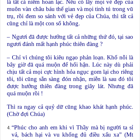
là tất cả niềm hoan lạc. Nếu có lấy mọi vẻ đẹp của
muôn vàn châu báu thế gian và mọi tinh tú trong vũ
trụ, rồi đem so sánh với vẻ đẹp của Chúa, thì tất cả
cũng chỉ là một con số không.
– Ngươi đã được hưởng tất cả những thứ đó, tại sao
ngươi đánh mất hạnh phúc thiên đàng ?
– Chỉ vì chúng tôi kiêu ngạo phản loạn. Khổ nỗi là
bây giờ đã quá muộn để hối hận. Lúc này dù phải
chịu tất cả mọi cực hình hỏa ngục gom lại cho riêng
tôi, tôi cũng sẵn sàng đón nhận, miễn là sau đó tôi
được hưởng thiên đàng trong giây lát. Nhưng đã
quá muộn rồi !
Thì ra ngay cả quỷ dữ cũng khao khát hạnh phúc.
(Chờ đợi Chúa)
“Phúc cho anh em khi vì Thầy mà bị người ta sỉ
vả, bách hại và vu khống đủ điều xấu xa” (Mt