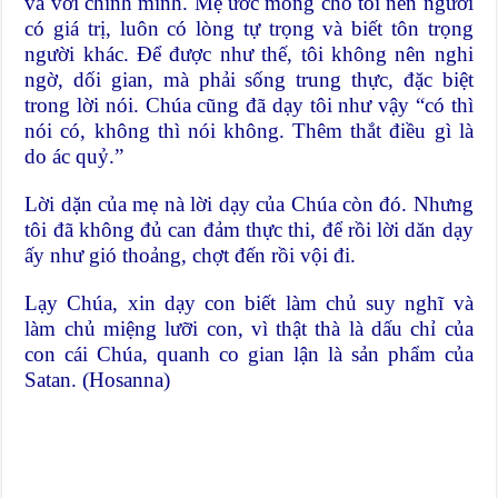
và với chính mình. Mẹ ước mong cho tôi nên người
có giá trị, luôn có lòng tự trọng và biết tôn trọng
người khác. Để được như thế, tôi không nên nghi
ngờ, dối gian, mà phải sống trung thực, đặc biệt
trong lời nói. Chúa cũng đã dạy tôi như vậy “có thì
nói có, không thì nói không. Thêm thắt điều gì là
do ác quỷ.”
Lời dặn của mẹ nà lời dạy của Chúa còn đó. Nhưng
tôi đã không đủ can đảm thực thi, để rồi lời dăn dạy
ấy như gió thoảng, chợt đến rồi vội đi.
Lạy Chúa, xin dạy con biết làm chủ suy nghĩ và
làm chủ miệng lưỡi con, vì thật thà là dấu chỉ của
con cái Chúa, quanh co gian lận là sản phẩm của
Satan. (Hosanna)