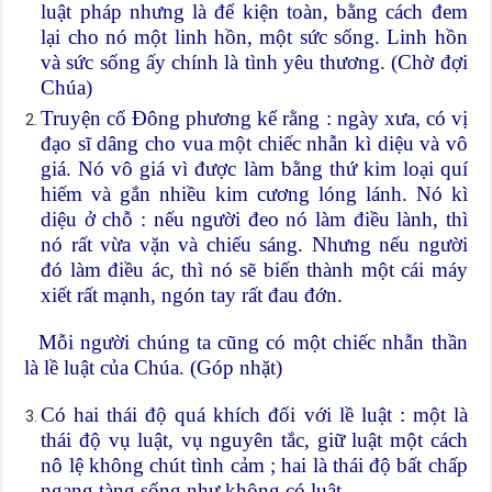
luật pháp nhưng là để kiện toàn, bằng cách đem
lại cho nó một linh hồn, một sức sống. Linh hồn
và sức sống ấy chính là tình yêu thương. (Chờ đợi
Chúa)
Truyện cổ Đông phương kể rằng : ngày xưa, có vị
đạo sĩ dâng cho vua một chiếc nhẫn kì diệu và vô
giá. Nó vô giá vì được làm bằng thứ kim loại quí
hiếm và gắn nhiều kim cương lóng lánh. Nó kì
diệu ở chỗ : nếu người đeo nó làm điều lành, thì
nó rất vừa vặn và chiếu sáng. Nhưng nếu người
đó làm điều ác, thì nó sẽ biến thành một cái máy
xiết rất mạnh, ngón tay rất đau đớn.
Mỗi người chúng ta cũng có một chiếc nhẫn thần
là lề luật của Chúa. (Góp nhặt)
Có hai thái độ quá khích đối với lề luật : một là
thái độ vụ luật, vụ nguyên tắc, giữ luật một cách
nô lệ không chút tình cảm ; hai là thái độ bất chấp
ngang tàng sống như không có luật.