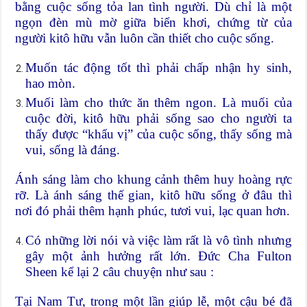
bằng cuộc sống tỏa lan tình người. Dù chỉ là một
ngọn đèn mù mờ giữa biển khơi, chứng từ của
người kitô hữu vẫn luôn cần thiết cho cuộc sống.
Muốn tác động tốt thì phải chấp nhận hy sinh,
hao mòn.
Muối làm cho thức ăn thêm ngon. Là muối của
cuộc đời, kitô hữu phải sống sao cho người ta
thấy được “khẩu vị” của cuộc sống, thấy sống mà
vui, sống là đáng.
Ánh sáng làm cho khung cảnh thêm huy hoàng rực
rỡ. Là ánh sáng thế gian, kitô hữu sống ở đâu thì
nơi đó phải thêm hạnh phúc, tươi vui, lạc quan hơn.
Có những lời nói và việc làm rất là vô tình nhưng
gây một ảnh hưởng rất lớn. Đức Cha Fulton
Sheen kể lại 2 câu chuyện như sau :
Tại Nam Tư, trong một lần giúp lễ, một cậu bé đã