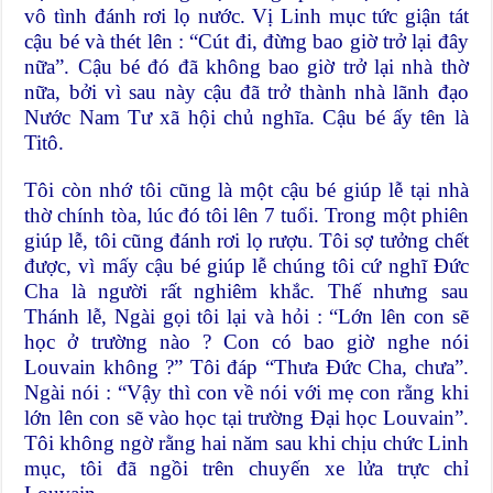
vô tình đánh rơi lọ nước. Vị Linh mục tức giận tát
cậu bé và thét lên : “Cút đi, đừng bao giờ trở lại đây
nữa”. Cậu bé đó đã không bao giờ trở lại nhà thờ
nữa, bởi vì sau này cậu đã trở thành nhà lãnh đạo
Nước Nam Tư xã hội chủ nghĩa. Cậu bé ấy tên là
Titô.
Tôi còn nhớ tôi cũng là một cậu bé giúp lễ tại nhà
thờ chính tòa, lúc đó tôi lên 7 tuổi. Trong một phiên
giúp lễ, tôi cũng đánh rơi lọ rượu. Tôi sợ tưởng chết
được, vì mấy cậu bé giúp lễ chúng tôi cứ nghĩ Đức
Cha là người rất nghiêm khắc. Thế nhưng sau
Thánh lễ, Ngài gọi tôi lại và hỏi : “Lớn lên con sẽ
học ở trường nào ? Con có bao giờ nghe nói
Louvain không ?” Tôi đáp “Thưa Đức Cha, chưa”.
Ngài nói : “Vậy thì con về nói với mẹ con rằng khi
lớn lên con sẽ vào học tại trường Đại học Louvain”.
Tôi không ngờ rằng hai năm sau khi chịu chức Linh
mục, tôi đã ngồi trên chuyến xe lửa trực chỉ