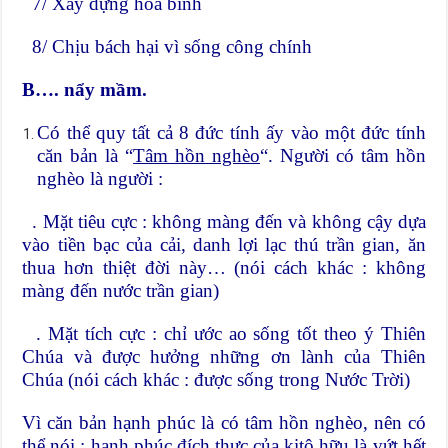
7/ Xây dựng hoà bình
8/ Chịu bách hại vì sống công chính
B…. nẩy mầm.
Có thể quy tất cả 8 đức tính ấy vào một đức tính
căn bản là “
Tâm hồn nghèo
“. Người có tâm hồn
nghèo là người :
. Mặt tiêu cực : không màng đến và không cậy dựa
vào tiền bạc của cải, danh lợi lạc thú trần gian, ăn
thua hơn thiệt đời này… (nói cách khác : không
màng đến nước trần gian)
. Mặt tích cực : chỉ ước ao sống tốt theo ý Thiên
Chúa và được hưởng những ơn lành của Thiên
Chúa (nói cách khác : được sống trong Nước Trời)
Vì căn bản hạnh phúc là có tâm hồn nghèo, nên có
thể nói : hạnh phúc đích thực của kitô hữu là vứt hết