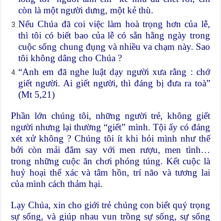
còn là một người dưng, một kẻ thù.
Nếu Chúa đã coi việc làm hoà trọng hơn của lễ,
thì tôi có biết bao của lễ có sẵn hằng ngày trong
cuộc sống chung đụng và nhiều va chạm này. Sao
tôi không dâng cho Chúa ?
“Anh em đã nghe luật dạy người xưa rằng : chớ
giết người. Ai giết người, thì đáng bị đưa ra toà”
(Mt 5,21)
Phần lớn chúng tôi, những người trẻ, không giết
người nhưng lại thường “giết” mình. Tội ấy có đáng
xét xử không ? Chúng tôi ít khi hỏi mình như thế
bởi còn mải đắm say với men rượu, men tình…
trong những cuộc ăn chơi phóng túng. Kết cuộc là
huỷ hoại thể xác và tâm hồn, trí não và tương lai
của mình cách thảm hại.
Lạy Chúa, xin cho giới trẻ chúng con biết quý trọng
sự sống, và giúp nhau vun trồng sự sống, sự sống