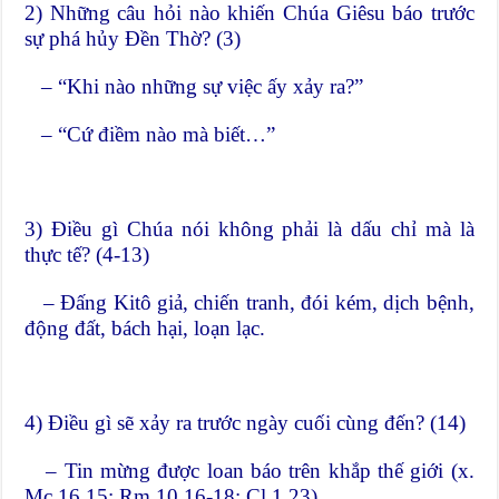
2) Những câu hỏi nào khiến Chúa Giêsu báo trước
sự phá hủy Đền Thờ? (3)
– “Khi nào những sự việc ấy xảy ra?”
– “Cứ điềm nào mà biết…”
3) Điều gì Chúa nói không phải là dấu chỉ mà là
thực tế? (4-13)
– Đấng Kitô giả, chiến tranh, đói kém, dịch bệnh,
động đất, bách hại, loạn lạc.
4) Điều gì sẽ xảy ra trước ngày cuối cùng đến? (14)
– Tin mừng được loan báo trên khắp thế giới (x.
Mc 16,15; Rm 10,16-18; Cl 1,23).