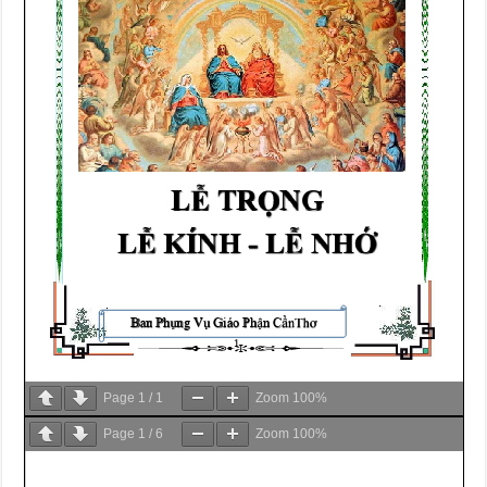
Page
1
/
1
Zoom
100%
Page
1
/
6
Zoom
100%