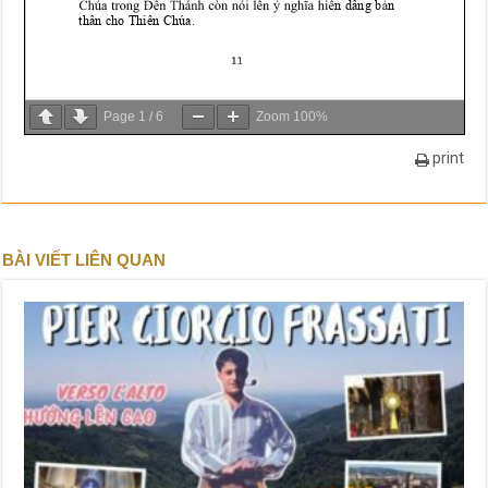
Page
1
/
6
Zoom
100%
print
BÀI VIẾT LIÊN QUAN