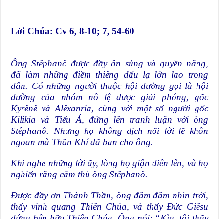
Lời Chúa
: Cv 6, 8-10; 7, 54-60
Ông Stêphanô được đầy ân sủng và quyền năng,
đã làm những điềm thiêng dấu lạ lớn lao trong
dân. Có những người thuộc hội đường gọi là hội
đường của nhóm nô lệ được giải phóng, gốc
Kyrênê và Alêxanria, cùng với một số người gốc
Kilikia và Tiểu Á, đứng lên tranh luận với ông
Stêphanô. Nhưng họ không địch nổi lời lẽ khôn
ngoan mà Thần Khí đã ban cho ông.
Khi nghe những lời ấy, lòng họ giận điên lên, và họ
nghiến răng căm thù ông Stêphanô.
Ðược đầy ơn Thánh Thần, ông đăm đăm nhìn trời,
thấy vinh quang Thiên Chúa, và thấy Ðức Giêsu
đứng bên hữu Thiên Chúa. Ông nói: “Kìa, tôi thấy