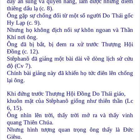
đầy ân sủng và quyền năng, làm được những điềm
thiêng dấu lạ (c. 8).
Ông gặp sự chống đối từ một số người Do Thái gốc
Hy Lạp (c. 9).
Nhưng họ không địch nổi sự khôn ngoan và Thần
Khí nơi ông.
Ông đã bị bắt, bị đem ra xử trước Thượng Hội
Đồng (c. 12).
Stêphanô đã giảng một bài dài về dòng lịch sử cứu
độ (Cv 7).
Chính bài giảng này đã khiến họ tức điên lên chống
lại ông.
Khi đứng trước Thượng Hội Đồng Do Thái giáo,
khuôn mặt của Stêphanô giống như thiên thần (Lc
6, 15).
Ông nhìn lên trời, thấy trời mở ra và thấy vinh
quang Thiên Chúa.
Nhưng hình tượng quan trọng ông thấy là Đức
Giêsu.