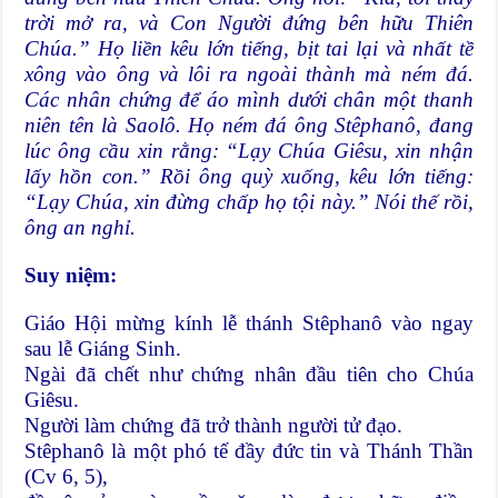
trời mở ra, và Con Người đứng bên hữu Thiên
Chúa.” Họ liền kêu lớn tiếng, bịt tai lại và nhất tề
xông vào ông và lôi ra ngoài thành mà ném đá.
Các nhân chứng để áo mình dưới chân một thanh
niên tên là Saolô. Họ ném đá ông Stêphanô, đang
lúc ông cầu xin rằng: “Lạy Chúa Giêsu, xin nhận
lấy hồn con.” Rồi ông quỳ xuống, kêu lớn tiếng:
“Lạy Chúa, xin đừng chấp họ tội này.” Nói thế rồi,
ông an nghỉ.
Suy ni
ệm:
Giáo Hội mừng kính lễ thánh Stêphanô vào ngay
sau lễ Giáng Sinh.
Ngài đã chết như chứng nhân đầu tiên cho Chúa
Giêsu.
Người làm chứng đã trở thành người tử đạo.
Stêphanô là một phó tế đầy đức tin và Thánh Thần
(Cv 6, 5),