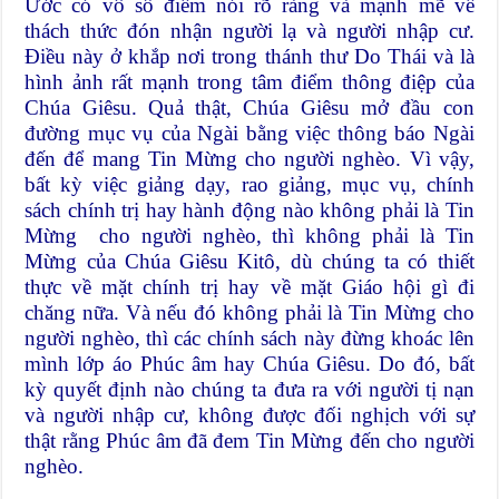
Ước có vô số điểm nói rõ ràng và mạnh mẽ về
thách thức đón nhận người lạ và người nhập cư.
Điều này ở khắp nơi trong thánh thư Do Thái và là
hình ảnh rất mạnh trong tâm điểm thông điệp của
Chúa Giêsu. Quả thật, Chúa Giêsu mở đầu con
đường mục vụ của Ngài bằng việc thông báo Ngài
đến để mang Tin Mừng cho người nghèo. Vì vậy,
bất kỳ việc giảng dạy, rao giảng, mục vụ, chính
sách chính trị hay hành động nào không phải là Tin
Mừng cho người nghèo, thì không phải là Tin
Mừng của Chúa Giêsu Kitô, dù chúng ta có thiết
thực về mặt chính trị hay về mặt Giáo hội gì đi
chăng nữa. Và nếu đó không phải là Tin Mừng cho
người nghèo, thì các chính sách này đừng khoác lên
mình lớp áo Phúc âm hay Chúa Giêsu. Do đó, bất
kỳ quyết định nào chúng ta đưa ra với người tị nạn
và người nhập cư, không được đối nghịch với sự
thật rằng Phúc âm đã đem Tin Mừng đến cho người
nghèo.