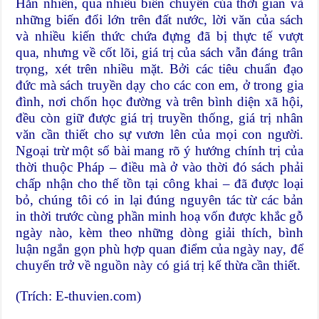
Hẳn nhiên, qua nhiều biến chuyển của thời gian và
những biến đổi lớn trên đất nước, lời văn của sách
và nhiều kiến thức chứa đựng đã bị thực tế vượt
qua, nhưng về cốt lõi, giá trị của sách vẫn đáng trân
trọng, xét trên nhiều mặt. Bởi các tiêu chuẩn đạo
đức mà sách truyền dạy cho các con em, ở trong gia
đình, nơi chốn học đường và trên bình diện xã hội,
đều còn giữ được giá trị truyền thống, giá trị nhân
văn cần thiết cho sự vươn lên của mọi con người.
Ngoại trừ một số bài mang rõ ý hướng chính trị của
thời thuộc Pháp – điều mà ở vào thời đó sách phải
chấp nhận cho thế tồn tại công khai – đã được loại
bỏ, chúng tôi có in lại đúng nguyên tác từ các bản
in thời trước cùng phần minh hoạ vốn được khắc gỗ
ngày nào, kèm theo những dòng giải thích, bình
luận ngắn gọn phù hợp quan điểm của ngày nay, để
chuyến trở về nguồn này có giá trị kế thừa cần thiết.
(Trích: E-thuvien.com)