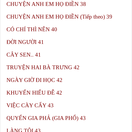
CHUYỆN ANH EM HỌ ĐIỀN​ 38
CHUYỆN ANH EM HỌ ĐIỀN (Tiếp theo)​ 39
CÓ CHÍ THÌ NÊN​ 40
ĐỜI NGƯỜI​ 41
CÂY SEN.. 41
TRUYỆN HAI BÀ TRƯNG​ 42
NGÀY GIỜ ĐI HỌC​ 42
KHUYẾN HIẾU ĐỄ​ 42
VIỆC CÀY CẤY​ 43
QUYỂN GIA PHẢ (GIA PHỔ)​ 43
LÀNG TÔI​ 43