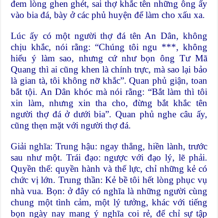
đem lòng ghen ghét, sai thợ khắc tên những ông ấy
vào bia đá, bày ở các phủ huyện để làm cho xấu xa.
Lúc ấy có một người thợ đá tên An Dân, không
chịu khắc, nói rằng: “Chúng tôi ngu ***, không
hiểu ý làm sao, nhưng cứ như bọn ông Tư Mã
Quang thì ai cũng khen là chính trực, mà sao lại bảo
là gian tà, tôi không nỡ khắc”. Quan phủ giận, toan
bắt tội. An Dân khóc mà nói rằng: “Bắt làm thì tôi
xin làm, nhưng xin tha cho, đừng bắt khắc tên
người thợ đá ở dưới bia”. Quan phủ nghe câu ấy,
cũng thẹn mặt với người thợ đá.
Giải nghĩa: Trung hậu: ngay thẳng, hiền lành, trước
sau như một. Trái đạo: ngược với đạo lý, lẽ phải.
Quyền thế: quyền hành và thế lực, chỉ những kẻ có
chức vị lớn. Trung thần: Kẻ bề tôi hết lòng phục vụ
nhà vua. Bọn: ở đây có nghĩa là những người cùng
chung một tình cảm, một lý tưởng, khác với tiếng
bọn ngày nay mang ý nghĩa coi rẻ, để chỉ sự tập