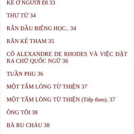
KẺ Ở NGƯỜI ĐI 33
THƯ TỪ​ 34
RẮN ĐẦU BIẾNG HỌC.. 34
RĂN KẺ THAM​ 35
CỐ ALEXANDRE DE RHODES VÀ VIỆC ĐẶT
RA CHỮ QUỐC NGỮ​ 36
TUẦN PHU​ 36
MỘT TẤM LÒNG TỪ THIỆN​ 37
MỘT TẤM LÒNG TỪ THIỆN (Tiếp theo). 37
ÔNG TÔI​ 38
BÀ RU CHÁU​ 38