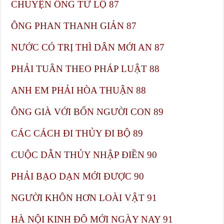
CHUYỆN ÔNG TỬ LỘ​ 87
ÔNG PHAN THANH GIẢN​ 87
NƯỚC CÓ TRỊ THÌ DÂN MỚI AN​ 87
PHẢI TUÂN THEO PHÁP LUẬT​ 88
ANH EM PHẢI HÒA THUẬN​ 88
ÔNG GIÀ VỚI BỐN NGƯỜI CON​ 89
CÁC CÁCH ĐI THỦY ĐI BỘ​ 89
CUỘC DẪN THỦY NHẬP ĐIỀN​ 90
PHẢI BẠO DẠN MỚI ĐƯỢC​ 90
NGƯỜI KHÔN HƠN LOÀI VẬT​ 91
HÀ NỘI KINH ĐÔ MỚI NGÀY NAY​ 91