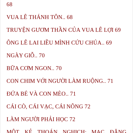
68
VUA LÊ THÁNH TÔN.. 68
TRUYỆN GƯƠM THẦN CỦA VUA LÊ LỢI 69
ÔNG LÊ LAI LIỀU MÌNH CỨU CHÚA.. 69
NGÀY GIỖ.. 70
BỮA CƠM NGON.. 70
CON CHIM VỚI NGƯỜI LÀM RUỘNG.. 71
ĐỨA BÉ VÀ CON MÈO.. 71
CÁI CÒ, CÁI VẠC, CÁI NÔNG​ 72
LÀM NGƯỜI PHẢI HỌC​ 72
MỘT KẺ THOÁN NGHỊCH: MẠC ĐĂNG