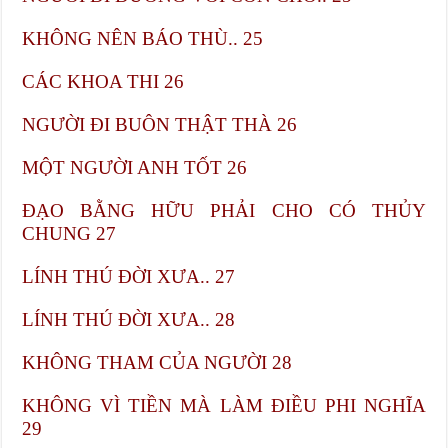
KHÔNG NÊN BÁO THÙ.. 25
CÁC KHOA THI​ 26
NGƯỜI ĐI BUÔN THẬT THÀ​ 26
MỘT NGƯỜI ANH TỐT​ 26
ĐẠO BẰNG HỮU PHẢI CHO CÓ THỦY
CHUNG​ 27
LÍNH THÚ ĐỜI XƯA.. 27
LÍNH THÚ ĐỜI XƯA.. 28
KHÔNG THAM CỦA NGƯỜI 28
KHÔNG VÌ TIỀN MÀ LÀM ĐIỀU PHI NGHĨA​
29