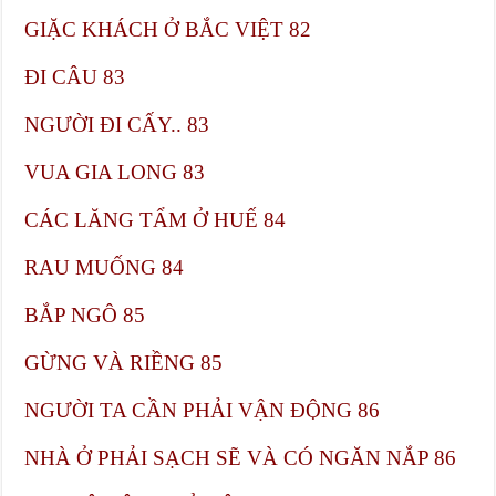
GIẶC KHÁCH Ở BẮC VIỆT​ 82
ĐI CÂU​ 83
NGƯỜI ĐI CẤY.. 83
VUA GIA LONG​ 83
CÁC LĂNG TẨM Ở HUẾ​ 84
RAU MUỐNG​ 84
BẮP NGÔ​ 85
GỪNG VÀ RIỀNG​ 85
NGƯỜI TA CẦN PHẢI VẬN ĐỘNG​ 86
NHÀ Ở PHẢI SẠCH SẼ VÀ CÓ NGĂN NẮP​ 86