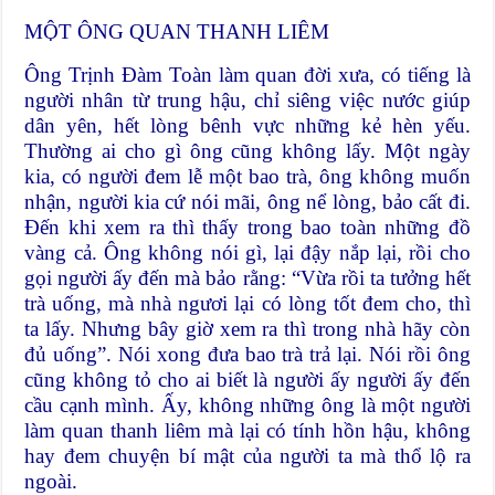
MỘT ÔNG QUAN THANH LIÊM
Ông Trịnh Đàm Toàn làm quan đời xưa, có tiếng là
người nhân từ trung hậu, chỉ siêng việc nước giúp
dân yên, hết lòng bênh vực những kẻ hèn yếu.
Thường ai cho gì ông cũng không lấy. Một ngày
kia, có người đem lễ một bao trà, ông không muốn
nhận, người kia cứ nói mãi, ông nể lòng, bảo cất đi.
Đến khi xem ra thì thấy trong bao toàn những đồ
vàng cả. Ông không nói gì, lại đậy nắp lại, rồi cho
gọi người ấy đến mà bảo rằng: “Vừa rồi ta tưởng hết
trà uống, mà nhà ngươi lại có lòng tốt đem cho, thì
ta lấy. Nhưng bây giờ xem ra thì trong nhà hãy còn
đủ uống”. Nói xong đưa bao trà trả lại. Nói rồi ông
cũng không tỏ cho ai biết là người ấy người ấy đến
cầu cạnh mình. Ấy, không những ông là một người
làm quan thanh liêm mà lại có tính hồn hậu, không
hay đem chuyện bí mật của người ta mà thổ lộ ra
ngoài.