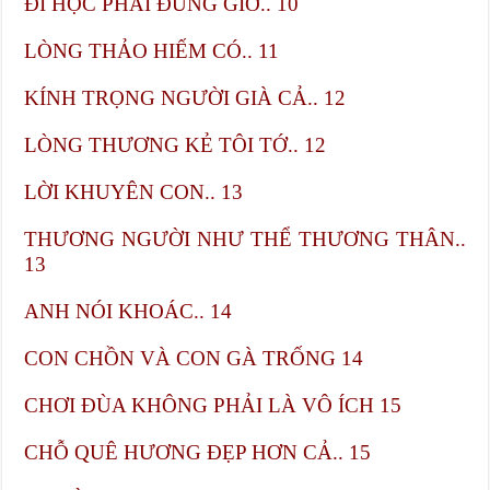
ĐI HỌC PHẢI ĐÚNG GIỜ.. 10
LÒNG THẢO HIẾM CÓ.. 11
KÍNH TRỌNG NGƯỜI GIÀ CẢ.. 12
LÒNG THƯƠNG KẺ TÔI TỚ.. 12
LỜI KHUYÊN CON.. 13
THƯƠNG NGƯỜI NHƯ THỂ THƯƠNG THÂN..
13
ANH NÓI KHOÁC.. 14
CON CHỒN VÀ CON GÀ TRỐNG​ 14
CHƠI ĐÙA KHÔNG PHẢI LÀ VÔ ÍCH​ 15
CHỖ QUÊ HƯƠNG ĐẸP HƠN CẢ.. 15