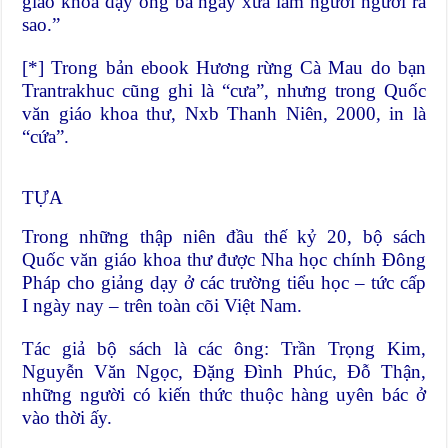
giáo khoa dạy ông bà ngày xưa làm người người ra
sao.”
[*] Trong bản ebook Hương rừng Cà Mau do bạn
Trantrakhuc cũng ghi là “cưa”, nhưng trong Quốc
văn giáo khoa thư, Nxb Thanh Niên, 2000, in là
“cứa”.
TỰA
Trong những thập niên đầu thế kỷ 20, bộ sách
Quốc văn giáo khoa thư được Nha học chính Đông
Pháp cho giảng dạy ở các trường tiểu học – tức cấp
I ngày nay – trên toàn cõi Việt Nam.
Tác giả bộ sách là các ông: Trần Trọng Kim,
Nguyễn Văn Ngọc, Đặng Đình Phúc, Đỗ Thận,
những người có kiến thức thuộc hàng uyên bác ở
vào thời ấy.