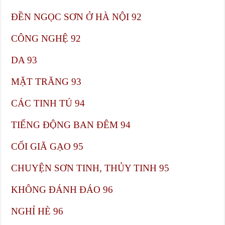
ĐỀN NGỌC SƠN Ở HÀ NỘI​ 92
CÔNG NGHỆ​ 92
DA​ 93
MẶT TRĂNG​ 93
CÁC TINH TÚ​ 94
TIẾNG ĐỘNG BAN ĐÊM​ 94
CỐI GIÃ GẠO​ 95
CHUYỆN SƠN TINH, THỦY TINH​ 95
KHÔNG ĐÁNH ĐÁO​ 96
NGHỈ HÈ​ 96