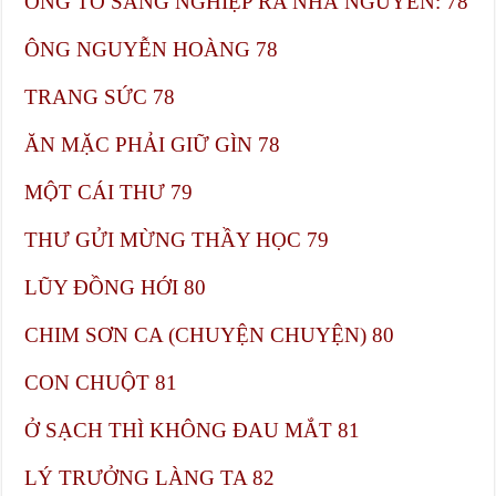
ÔNG TỔ SÁNG NGHIỆP RA NHÀ NGUYỄN: 78
ÔNG NGUYỄN HOÀNG​ 78
TRANG SỨC​ 78
ĂN MẶC PHẢI GIỮ GÌN​ 78
MỘT CÁI THƯ​ 79
THƯ GỬI MỪNG THẦY HỌC​ 79
LŨY ĐỒNG HỚI​ 80
CHIM SƠN CA (CHUYỆN CHUYỆN)​ 80
CON CHUỘT​ 81
Ở SẠCH THÌ KHÔNG ĐAU MẮT​ 81
LÝ TRƯỞNG LÀNG TA​ 82