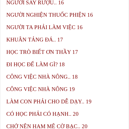
NGƯỜI SAY RƯỢU.. 16
NGƯỜI NGHIỆN THUỐC PHIỆN​ 16
NGƯỜI TA PHẢI LÀM VIỆC​ 16
KHUÂN TẢNG ĐÁ.. 17
HỌC TRÒ BIẾT ƠN THẦY​ 17
ĐI HỌC ĐỂ LÀM GÌ?​ 18
CÔNG VIỆC NHÀ NÔNG.. 18
CÔNG VIỆC NHÀ NÔNG​ 19
LÀM CON PHẢI CHO DỄ DẠY.. 19
CÓ HỌC PHẢI CÓ HẠNH.. 20
CHỚ NÊN HAM MÊ CỜ BẠC.. 20