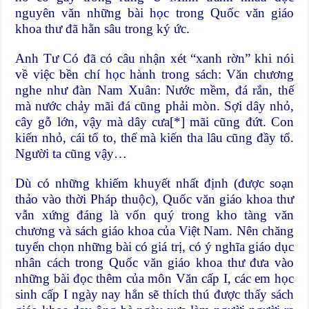
nguyên văn những bài học trong Quốc văn giáo
khoa thư đã hằn sâu trong ký ức.
Anh Tư Có đã có câu nhận xét “xanh rờn” khi nói
về việc bền chí học hành trong sách: Văn chương
nghe như đàn Nam Xuân: Nước mềm, đá rắn, thế
mà nước chảy mãi đá cũng phải mòn. Sợi dây nhỏ,
cây gỗ lớn, vậy mà dây cưa[*] mãi cũng đứt. Con
kiến nhỏ, cái tổ to, thế mà kiến tha lâu cũng đầy tổ.
Người ta cũng vậy…
Dù có những khiếm khuyết nhất định (được soạn
thảo vào thời Pháp thuộc), Quốc văn giáo khoa thư
vẫn xứng đáng là vốn quý trong kho tàng văn
chương và sách giáo khoa của Việt Nam. Nên chăng
tuyển chọn những bài có giá trị, có ý nghĩa giáo dục
nhân cách trong Quốc văn giáo khoa thư đưa vào
những bài đọc thêm của môn Văn cấp I, các em học
sinh cấp I ngày nay hẳn sẽ thích thú được thấy sách