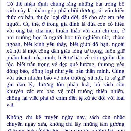
Có thể nhận định chung rằng những bài trong bộ
sách này là nhằm góp phần bồi dưỡng cái vốn kiến
thức cơ bản, thuộc loại đầu đời, để cho các em nên
người. Cụ thể, ở trong gia đình là đứa con có hiếu
với ông bà, cha mẹ, thuận thảo với anh chị em, ở
nơi trường học là người học trò nghiêm túc, chăm
ngoan, biết kính yêu thầy, biết giúp đỡ bạn, ngoài
xã hội là một công dân giàu lòng tự trọng, luôn giữ
phẩm hạnh của mình, biết tự hào về cội nguồn dân
tộc, biết trân trọng vẻ đẹp quê hương, thương yêu
đồng bào, đồng loại như yêu bản thân mình. Cùng
với trách nhiệm bảo vệ môi trường xã hội, là sự giữ
gìn đạo lý, thượng tôn pháp luật, bộ sách còn
khuyên các em bảo vệ mội trường thiên nhiên,
chống lại việc phá tổ chim đến tệ xử ác đối với loài
vật.
Không chỉ kể truyện ngày nay, sách còn nhắc
chuyện ngày xưa, không chỉ lấy những tấm gương
từ trong lịch sử dân tộc, sách còn rút những bài học