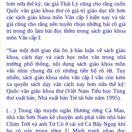
hơn nữa thế kỷ, tác giả Thái Lý cũng cho rằng cuốn
Quốc văn giáo khoa thư có giá trị giáo dục tốt hơn
các sách giáo khoa môn Văn cấp I hiện nay và tác
giả cũng cho rằng nên tuyển chọn những bài có giá
trị trong đó làm bài đọc thêm trong sách giáo khoa
môn Văn cấp I:
“Sau một thời gian dài ồn ã bàn luận về sách giáo
khoa, cách dạy và cách học môn văn trong nhà
trường phổ thông, nội dung sách giáo khoa môn
văn nhìn chung đã có những tiến bộ rõ rệt. Tuy
nhiên, sách giáo khoa môn văn cấp I vẫn còn kém
xa quyển sách dạy văn cách nay hơn nửa thế kỷ:
Quốc văn giáo khoa thư (Việt Nam Tiểu học Tùng
thư xuất bản, Nhà xuất bản Trẻ tái bản năm 1995).
(…) Trong tập truyện ngắn Hương rừng Cà Mau,
nhà văn Sơn Nam kể chuyện anh phái viên nhà báo
Chim Trời và anh Tư Có ở cái xứ Cà Bây Ngọp khỉ
ho cò gáy trong rừng U Minh tranh nhau đọc