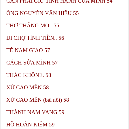
CẦN PHẢI GIỮ TÍNH HẠNH CỦA MÌNH​ 54
ÔNG NGUYỄN VĂN HIẾU​ 55
THƠ THẰNG MÕ.. 55
ĐI CHỢ TÍNH TIỀN.. 56
TẾ NAM GIAO​ 57
CÁCH SỬA MÌNH​ 57
THÁC KHÔNE.​ 58
XỨ CAO MÊN​ 58
XỨ CAO MÊN (bài nối)​ 58
THÀNH NAM VANG​ 59
HỒ HOÀN KIẾM​ 59