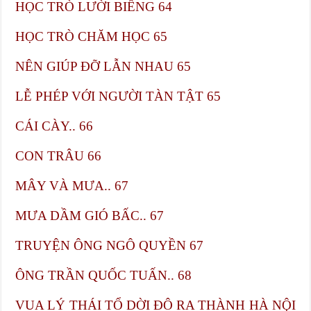
HỌC TRÒ LƯỜI BIẾNG​ 64
HỌC TRÒ CHĂM HỌC​ 65
NÊN GIÚP ĐỠ LẪN NHAU​ 65
LỄ PHÉP VỚI NGƯỜI TÀN TẬT​ 65
CÁI CÀY.. 66
CON TRÂU​ 66
MÂY VÀ MƯA.. 67
MƯA DẦM GIÓ BẤC.. 67
TRUYỆN ÔNG NGÔ QUYỀN​ 67
ÔNG TRẦN QUỐC TUẤN.. 68
VUA LÝ THÁI TỔ DỜI ĐÔ RA THÀNH HÀ NỘI