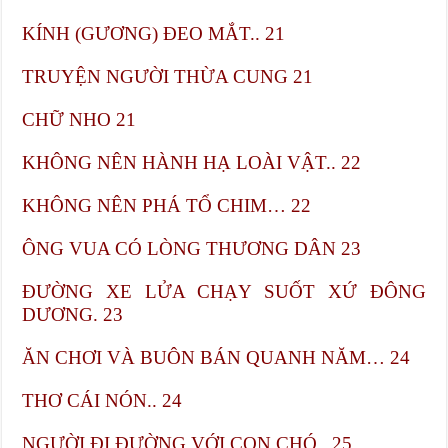
KÍNH (GƯƠNG) ĐEO MẮT.. 21
TRUYỆN NGƯỜI THỪA CUNG​ 21
CHỮ NHO​ 21
KHÔNG NÊN HÀNH HẠ LOÀI VẬT.. 22
KHÔNG NÊN PHÁ TỔ CHIM… 22
ÔNG VUA CÓ LÒNG THƯƠNG DÂN​ 23
ĐƯỜNG XE LỬA CHẠY SUỐT XỨ ĐÔNG
DƯƠNG.​ 23
ĂN CHƠI VÀ BUÔN BÁN QUANH NĂM… 24
THƠ CÁI NÓN.. 24
NGƯỜI ĐI ĐƯỜNG VỚI CON CHÓ.. 25