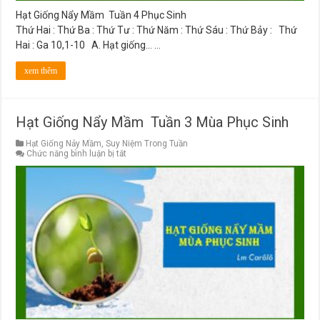
Hạt Giống Nẩy Mầm Tuần 4 Phục Sinh
Thứ Hai : Thứ Ba : Thứ Tư : Thứ Năm : Thứ Sáu : Thứ Bảy : Thứ
Hai : Ga 10,1-10 A. Hạt giống… …
xem thêm
Hạt Giống Nẩy Mầm Tuần 3 Mùa Phục Sinh
Hạt Giống Nảy Mầm
,
Suy Niệm Trong Tuần
ở
Chức năng bình luận bị tắt
Hạt
Giống
Nẩy
Mầm
Tuần
3
Mùa
Phục
Sinh