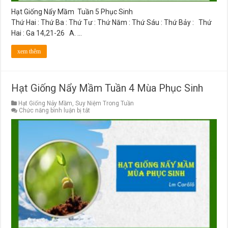
Hạt Giống Nẩy Mầm Tuần 5 Phục Sinh
Thứ Hai : Thứ Ba : Thứ Tư : Thứ Năm : Thứ Sáu : Thứ Bảy : Thứ
Hai : Ga 14,21-26 A. …
xem thêm
Hạt Giống Nẩy Mầm Tuần 4 Mùa Phục Sinh
Hạt Giống Nảy Mầm
,
Suy Niệm Trong Tuần
ở
Chức năng bình luận bị tắt
Hạt
Giống
Nẩy
Mầm
Tuần
4
Mùa
Phục
Sinh