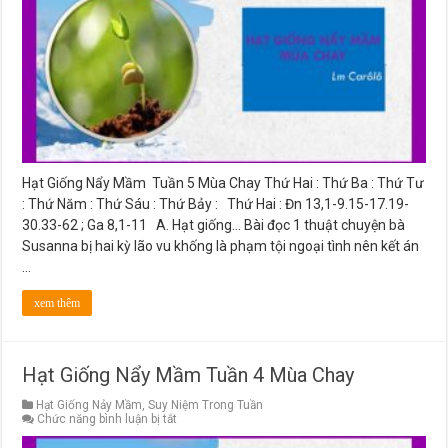
Tuần
5
Mùa
Chay
Hạt Giống Nẩy Mầm Tuần 5 Mùa Chay Thứ Hai : Thứ Ba : Thứ Tư
: Thứ Năm : Thứ Sáu : Thứ Bảy : Thứ Hai : Đn 13,1-9.15-17.19-
30.33-62 ; Ga 8,1-11 A. Hạt giống… Bài đọc 1 thuật chuyện bà
Susanna bị hai kỳ lão vu khống là phạm tội ngoại tình nên kết án
…
xem thêm
Hạt Giống Nẩy Mầm Tuần 4 Mùa Chay
Hạt Giống Nảy Mầm
,
Suy Niệm Trong Tuần
ở
Chức năng bình luận bị tắt
Hạt
Giống