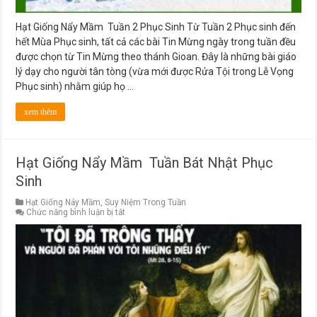
Hạt Giống Nẩy Mầm Tuần 2 Phục Sinh Từ Tuần 2 Phục sinh đến
hết Mùa Phục sinh, tất cả các bài Tin Mừng ngày trong tuần đều
được chọn từ Tin Mừng theo thánh Gioan. Đây là những bài giáo
lý dạy cho người tân tòng (vừa mới được Rửa Tội trong Lễ Vọng
Phục sinh) nhằm giúp họ …
xem thêm
Hạt Giống Nẩy Mầm Tuần Bát Nhật Phục
Sinh
Hạt Giống Nảy Mầm
,
Suy Niệm Trong Tuần
ở
Chức năng bình luận bị tắt
Hạt
Giống
Nẩy
Mầm
Tuần
Bát
Nhật
Phục
Sinh