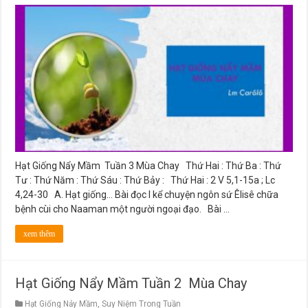
Hạt
Giống
Nẩy
Mầm
Tuần
3
Mùa
Chay
Hạt Giống Nẩy Mầm Tuần 3 Mùa Chay Thứ Hai : Thứ Ba : Thứ
Tư : Thứ Năm : Thứ Sáu : Thứ Bảy : Thứ Hai : 2 V 5,1-15a ; Lc
4,24-30 A. Hạt giống… Bài đọc I kể chuyện ngôn sứ Êlisê chữa
bệnh cùi cho Naaman một người ngoại đạo. Bài …
xem thêm
Hạt Giống Nẩy Mầm Tuần 2 Mùa Chay
Hạt Giống Nảy Mầm
,
Suy Niệm Trong Tuần