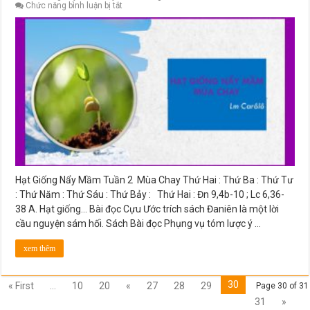
ở
Chức năng bình luận bị tắt
Hạt
Giống
Nẩy
Mầm
Tuần
2
Mùa
Chay
Hạt Giống Nẩy Mầm Tuần 2 Mùa Chay Thứ Hai : Thứ Ba : Thứ Tư
: Thứ Năm : Thứ Sáu : Thứ Bảy : Thứ Hai : Đn 9,4b-10 ; Lc 6,36-
38 A. Hạt giống… Bài đọc Cựu Ước trích sách Đaniên là một lời
cầu nguyện sám hối. Sách Bài đọc Phụng vụ tóm lược ý …
xem thêm
30
« First
...
10
20
«
27
28
29
Page 30 of 31
31
»