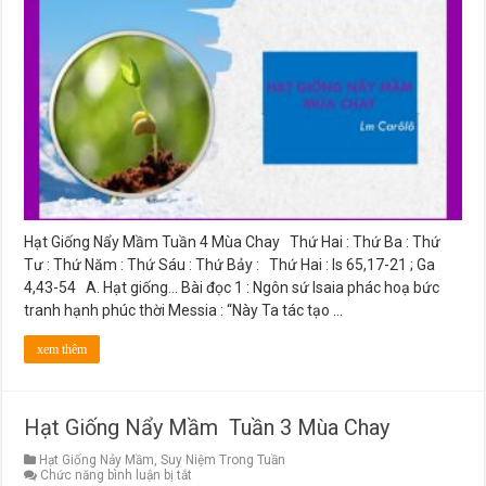
Nẩy
Mầm
Tuần
4
Mùa
Chay
Hạt Giống Nẩy Mầm Tuần 4 Mùa Chay Thứ Hai : Thứ Ba : Thứ
Tư : Thứ Năm : Thứ Sáu : Thứ Bảy : Thứ Hai : Is 65,17-21 ; Ga
4,43-54 A. Hạt giống… Bài đọc 1 : Ngôn sứ Isaia phác hoạ bức
tranh hạnh phúc thời Messia : “Này Ta tác tạo …
xem thêm
Hạt Giống Nẩy Mầm Tuần 3 Mùa Chay
Hạt Giống Nảy Mầm
,
Suy Niệm Trong Tuần
ở
Chức năng bình luận bị tắt