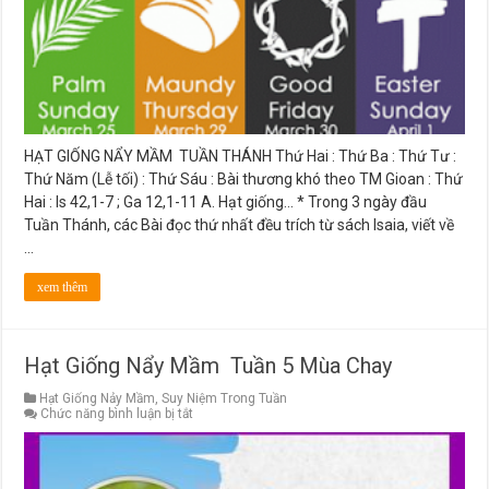
HẠT GIỐNG NẨY MẦM TUẦN THÁNH Thứ Hai : Thứ Ba : Thứ Tư :
Thứ Năm (Lễ tối) : Thứ Sáu : Bài thương khó theo TM Gioan : Thứ
Hai : Is 42,1-7 ; Ga 12,1-11 A. Hạt giống… * Trong 3 ngày đầu
Tuần Thánh, các Bài đọc thứ nhất đều trích từ sách Isaia, viết về
…
xem thêm
Hạt Giống Nẩy Mầm Tuần 5 Mùa Chay
Hạt Giống Nảy Mầm
,
Suy Niệm Trong Tuần
ở
Chức năng bình luận bị tắt
Hạt
Giống
Nẩy
Mầm