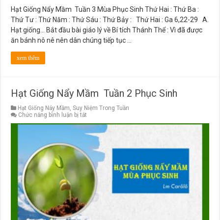
Hạt Giống Nẩy Mầm Tuần 3 Mùa Phục Sinh Thứ Hai : Thứ Ba :
Thứ Tư : Thứ Năm : Thứ Sáu : Thứ Bảy : Thứ Hai : Ga 6,22-29 A.
Hạt giống… Bắt đầu bài giáo lý về Bí tích Thánh Thể : Vì đã được
ăn bánh nô nê nên dân chúng tiếp tục …
xem thêm
Hạt Giống Nẩy Mầm Tuần 2 Phục Sinh
Hạt Giống Nảy Mầm
,
Suy Niệm Trong Tuần
ở
Chức năng bình luận bị tắt
Hạt
Giống
Nẩy
Mầm
Tuần
2
Phục
Sinh