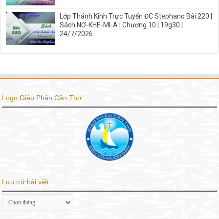
Lớp Thánh Kinh Trực Tuyến ĐC Stephano Bài 220 |
Sách NƠ-KHE-MI-A I Chương 10 | 19g30 |
24/7/2026
Logo Giáo Phận Cần Thơ
Lưu trữ bài viết
Lưu
trữ
bài