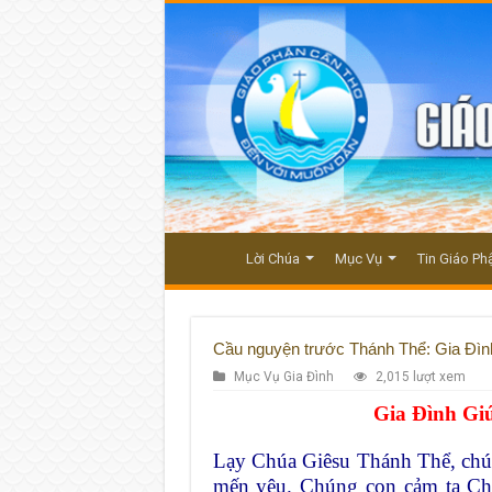
Lời Chúa
Mục Vụ
Tin Giáo Ph
Cầu nguyện trước Thánh Thể: Gia Đìn
Mục Vụ Gia Đình
2,015 lượt xem
Gia Đình Gi
Lạy Chúa Giêsu Thánh Thể, chún
mến yêu. Chúng con cảm tạ Ch