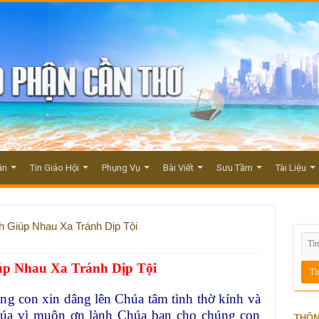
ận
Tin Giáo Hội
Phụng Vụ
Bài Viết
Sưu Tầm
Tài Liệu
h Giúp Nhau Xa Tránh Dịp Tội
úp Nhau Xa Tránh Dịp Tội
g con xin dâng lên Chúa tâm tình thờ kính và
úa vì muôn ơn lành Chúa ban cho chúng con
THÔN