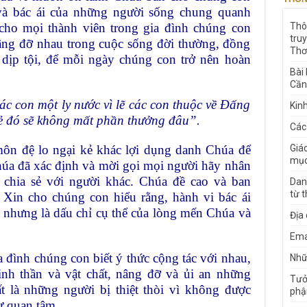
và bác ái của những người sống chung quanh
cho mọi thành viên trong gia đình chúng con
Thô
tru
nâng đỡ nhau trong cuộc sống đời thường, đồng
Thơ
 dịp tội, để mỗi ngày chúng con trở nên hoàn
Bài
Cần
c con một ly nước vì lẽ các con thuộc về Đấng
Kin
kẻ đó sẽ không mất phần thưởng đâu”.
Các
môn đệ lo ngại kẻ khác lợi dụng danh Chúa để
Giá
mục
Chúa đã xác định và mời gọi mọi người hãy nhân
 chia sẻ với người khác. Chúa đề cao và ban
Dan
từ 
 Xin cho chúng con hiểu rằng, hành vi bác ái
, nhưng là dấu chỉ cụ thể của lòng mến Chúa và
Địa
Ema
 đình chúng con biết ý thức cộng tác với nhau,
Nhữn
inh thần và vật chất, nâng đỡ và ủi an những
Tưở
t là những người bị thiệt thòi vì không được
phậ
ự quan tâm.