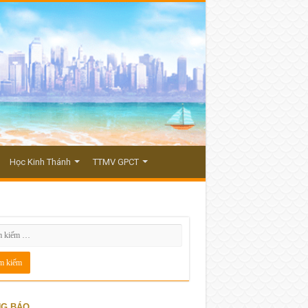
Học Kinh Thánh
TTMV GPCT
G BÁO