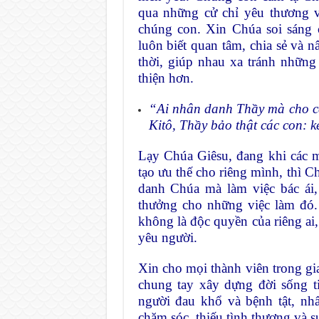
qua những cử chỉ yêu thương 
chúng con. Xin Chúa soi sáng 
luôn biết quan tâm, chia sẻ và 
thời, giúp nhau xa tránh những
thiện hơn.
“Ai nhân danh Thầy mà cho cá
Kitô, Thầy bảo thật các con: 
Lạy Chúa Giêsu, đang khi các 
tạo ưu thế cho riêng mình, thì 
danh Chúa mà làm việc bác ái,
thưởng cho những việc làm đó.
không là độc quyền của riêng ai
yêu người.
Xin cho mọi thành viên trong gia
chung tay xây dựng đời sống t
người đau khổ và bệnh tật, nhấ
chăm sóc, thiếu tình thương và s