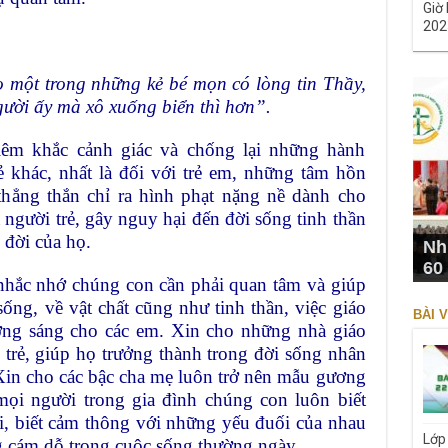
Giờ 
202
một trong những kẻ bé mọn có lòng tin Thầy,
gười ấy mà xô xuống biển thì hơn”.
êm khắc cảnh giác và chống lại những hành
khác, nhất là đối với trẻ em, những tâm hồn
thẳng thắn chỉ ra hình phạt nặng nề dành cho
người trẻ, gây nguy hại đến đời sống tinh thần
 đời của họ.
Nh
60
nhắc nhớ chúng con cần phải quan tâm và giúp
ống, về vật chất cũng như tinh thần, việc giáo
BÀI V
ng sáng cho các em. Xin cho những nhà giáo
 trẻ, giúp họ trưởng thành trong đời sống nhân
Xin cho các bậc cha mẹ luôn trở nên mẫu gương
mọi người trong gia đình chúng con luôn biết
i, biết cảm thông với những yếu đuối của nhau
Lớp
 cám dỗ trong cuộc sống thường ngày.