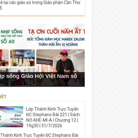
lễ tại các giáo xứ trong Giáo phận Cần Thơ
5
ịp sống Giáo Hội Việt Nam số
IẾT
Lớp Thánh Kinh Trực Tuyến
ĐC Stephano Bài 221 | Sách
NƠ-KHE-MI-A I Chương 12 |
19g30 | 31/7/2026
 Thánh Kinh Trực Tuyến ĐC Stephano Bài