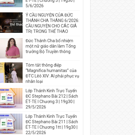
ÉT-TE | Chương 5 | 19g30 |
5/6/2026
Ý CẦU NGUYỆN CỦA ĐỨC
THÁNH CHA THÁNG 6/2026:
CẦU NGUYỆN CHO CÁC GIÁ
TRỊ TRONG THỂ THAO
Đức Thánh Cha bổ nhiệm
một nữ giáo dân làm Tổng
trưởng Bộ Truyền thông
Tóm tắt thông điệp
“Magnifica humanitas” của
ĐTC Lêô XIV: AI phải phục vụ
nhân loại
Lớp Thánh Kinh Trực Tuyến
ĐC Stephano Bài 212 | Sách
ÉT-TE I Chương 3 | 19g30 |
29/5/2026
Lớp Thánh Kinh Trực Tuyến
ĐC Stephano Bài 211 | Sách
ÉT-TE I Chương 1tt | 19g30 |
22/5/2026