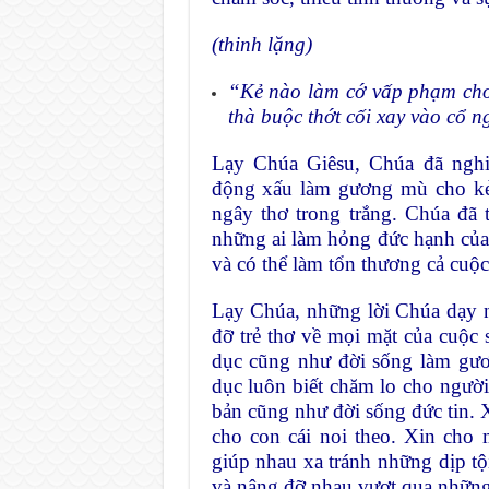
(thinh lặng)
“Kẻ nào làm cớ vấp phạm cho 
thà buộc thớt cối xay vào cổ n
Lạy Chúa Giêsu, Chúa đã nghi
động xấu làm gương mù cho kẻ 
ngây thơ trong trắng. Chúa đã 
những ai làm hỏng đức hạnh của 
và có thể làm tổn thương cả cuộc
Lạy Chúa, những lời Chúa dạy 
đỡ trẻ thơ về mọi mặt của cuộc s
dục cũng như đời sống làm gươ
dục luôn biết chăm lo cho người
bản cũng như đời sống đức tin. 
cho con cái noi theo. Xin cho 
giúp nhau xa tránh những dịp tộ
và nâng đỡ nhau vượt qua những