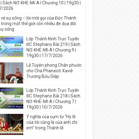
 | Sách NƠ-KHE-MI-A I Chương 10 | 19g30 |
7/2026
 vệ sự sống – lời mời gọi của Đức Thánh
trong một thế giới còn nhiều đe dọa đối
 sự sống
Lớp Thánh Kinh Trực Tuyến
ĐC Stephano Bài 219 | Sách
NƠ-KHE-MI-A I Chương 9 |
19g30 | 17/7/2026
Lễ Tuyên phong Chân phước
cho Cha Phanxicô Xaviê
Trương Bửu Diệp
Lớp Thánh Kinh Trực Tuyến
ĐC Stephano Bài 218 | Sách
NƠ-KHE-MI-A I Chương 7 |
19g30 | 10/7/2026
Ý nghĩa của cụm từ “Hy lễ
của tôi cũng là của anh chị
em” trong Thánh lễ