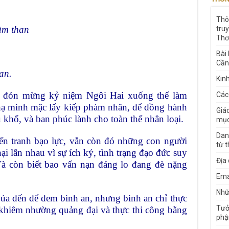
Thô
ầm than
tru
Thơ
Bài
Cần
an.
Kin
a đón mừng kỷ niệm Ngôi Hai xuống thế làm
Các
hạ mình mặc lấy kiếp phàm nhân, để đồng hành
Giá
 khổ, và ban phúc lành cho toàn thể nhân loại.
mục
Dan
ến tranh bạo lực, vẫn còn đó những con người
từ 
ại lẫn nhau vì sự ích kỷ, tình trạng đạo đức suy
Địa
Và còn biết bao vấn nạn đáng lo đang đè nặng
Ema
Nhữn
úa đến để đem bình an, nhưng bình an chỉ thực
Tưở
g khiêm nhường quảng đại và thực thi công bằng
phậ