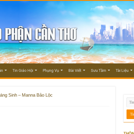
ận
Tin Giáo Hội
Phụng Vụ
Bài Viết
Sưu Tầm
Tài Liệu
áng Sinh – Manna Bảo Lộc
THÔN