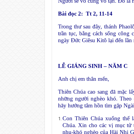
Người sẽ vô cùng vô tận. Đó là n
Bài đọc 2: Tt 2, 11-14
Trong thư sau đây, thánh Phaol
trần tục, bằng cách sống công 
ngày Đức Giêsu Kitô lại đến lần
LỄ GIÁNG SINH – NĂM C
Anh chị em thân mến,
Thiên Chúa cao sang đã mặc lấy x
những người nghèo khó. The
hãy hướng tâm hồn tìm gặp Ngài,
Con Thiên Chúa xuống thế l
Chúa. Xin cho các vị mục tử 
nhu-khó nghèo của Hài Nhi Gi