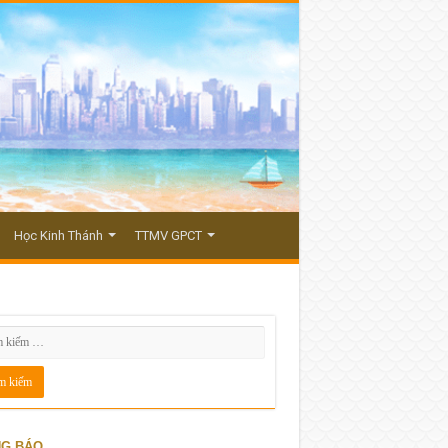
Học Kinh Thánh
TTMV GPCT
G BÁO