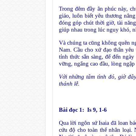
Trong đêm đầy ân phúc này, chú
giáo, luôn biết yêu thương nân
đóng góp chút thời giờ, tài năn
giúp nhau trong lúc nguy khó, nh
Và chúng ta cũng không quên ng
Nam. Cầu cho xứ đạo thân yêu 
tỉnh thức sẵn sàng, để đến ngày 
vững, ngẩng cao đầu, lòng ngập
Với những tâm tình đó, giờ đâ
thánh lễ.
Bài đọc 1: Is 9, 1-6
Qua lời ngôn sứ Isaia đã loan b
cứu độ cho toàn thể nhân loại. 