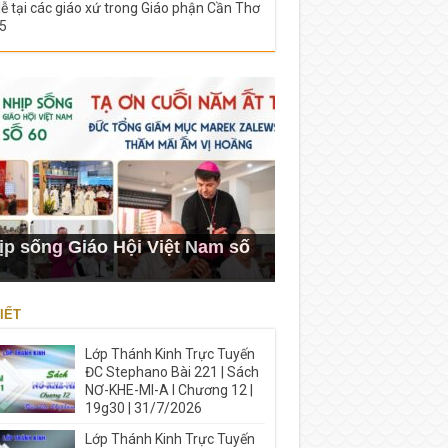
lễ tại các giáo xứ trong Giáo phận Cần Thơ
5
ịp sống Giáo Hội Việt Nam số
IẾT
Lớp Thánh Kinh Trực Tuyến
ĐC Stephano Bài 221 | Sách
NƠ-KHE-MI-A I Chương 12 |
19g30 | 31/7/2026
Lớp Thánh Kinh Trực Tuyến