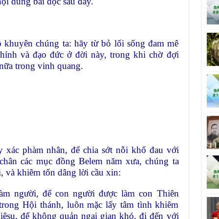
ội dung bài đọc sau đây.
ô khuyên chúng ta: hãy từ bỏ lối sống đam mê
chính và đạo đức ở đời này, trong khi chờ đợi
 nữa trong vinh quang.
ác phàm nhân, để chia sớt nỗi khổ đau với
o chân các mục đồng Belem năm xưa, chúng ta
 và khiêm tốn dâng lời cầu xin:
àm người, để con người được làm con Thiên
trong Hội thánh, luôn mặc lấy tâm tình khiêm
êsu, để không quản ngại gian khó, đi đến với