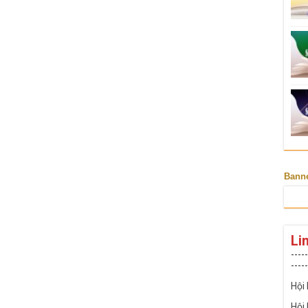
Bann
Li
-----
-----
Hội
Hội