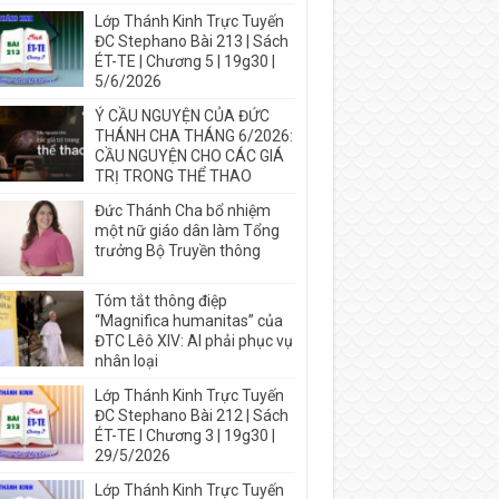
Lớp Thánh Kinh Trực Tuyến
ĐC Stephano Bài 213 | Sách
ÉT-TE | Chương 5 | 19g30 |
5/6/2026
Ý CẦU NGUYỆN CỦA ĐỨC
THÁNH CHA THÁNG 6/2026:
CẦU NGUYỆN CHO CÁC GIÁ
TRỊ TRONG THỂ THAO
Đức Thánh Cha bổ nhiệm
một nữ giáo dân làm Tổng
trưởng Bộ Truyền thông
Tóm tắt thông điệp
“Magnifica humanitas” của
ĐTC Lêô XIV: AI phải phục vụ
nhân loại
Lớp Thánh Kinh Trực Tuyến
ĐC Stephano Bài 212 | Sách
ÉT-TE I Chương 3 | 19g30 |
29/5/2026
Lớp Thánh Kinh Trực Tuyến