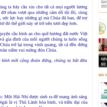
Giờ 
ng ta hãy cầu xin cho tất cả mọi người lương
202
g đỡ nhau vượt qua những cám dỗ tội lỗi, cùng
g, sức lực hay những gì mà Chúa đã ban, để trợ
ờ đó thế giới này sẽ trở nên tươi đẹp hơn.
uyện cầu bình an cho quê hương đất nước Việt
và gia đình của mỗi người chúng ta luôn sống
Chúa trở lại trong vinh quang, tất cả đều đứng
 tràn niềm vui mừng đón Chúa.
Nh
y kính mời cộng đoàn đứng, chúng ta bắt đầu
60
BÀI V
áo: Một Hài Nhi được sinh ra để mang ánh sáng
Ngài là vị Thủ Lãnh hòa bình, và triều đại của