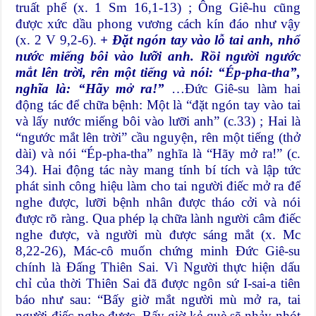
truất phế (x. 1 Sm 16,1-13) ; Ông Giê-hu cũng
được xức dầu phong vương cách kín đáo như vậy
(x. 2 V 9,2-6).
+ Đặt ngón tay vào lỗ tai anh, nhổ
nước miếng bôi vào lưỡi anh.
Rồi người ngước
mắt lên trời, rên một tiếng và nói: “Ép-pha-tha”,
nghĩa là: “Hãy mở ra!”
…Đức Giê-su làm hai
động tác để chữa bệnh: Một là “đặt ngón tay vào tai
và lấy nước miếng bôi vào lưỡi anh” (c.33) ; Hai là
“ngước mắt lên trời” cầu nguyện, rên một tiếng (thở
dài) và nói “Ép-pha-tha” nghĩa là “Hãy mở ra!” (c.
34). Hai động tác này mang tính bí tích và lập tức
phát sinh công hiệu làm cho tai người điếc mở ra để
nghe được, lưỡi bệnh nhân được tháo cởi và nói
được rõ ràng. Qua phép lạ chữa lành người câm điếc
nghe được, và người mù được sáng mắt (x. Mc
8,22-26), Mác-cô muốn chứng minh Đức Giê-su
chính là Đấng Thiên Sai. Vì Người thực hiện dấu
chỉ của thời Thiên Sai đã được ngôn sứ I-sai-a tiên
báo như sau: “Bấy giờ mắt người mù mở ra, tai
người điếc nghe được. Bấy giờ kẻ què sẽ nhảy nhót