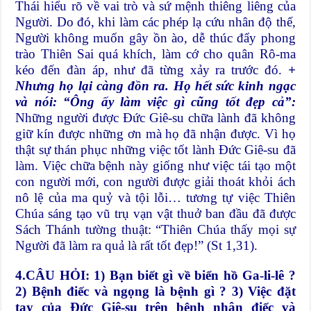
Thái hiểu rõ về vai trò và sứ mệnh thiêng liêng của
Người. Do đó, khi làm các phép lạ cứu nhân độ thế,
Người không muốn gây ồn ào, dễ thúc đẩy phong
trào Thiên Sai quá khích, làm cớ cho quân Rô-ma
kéo đến đàn áp, như đã từng xảy ra trước đó.
+
Nhưng họ lại càng đồn ra. Họ hết sức kinh ngạc
và nói: “Ông ấy làm việc gì cũng tốt đẹp cả”:
Những người được Đức Giê-su chữa lành đã không
giữ kín được những ơn mà họ đã nhận được. Vì họ
thật sự thán phục những việc tốt lành Đức Giê-su đã
làm. Việc chữa bệnh này giống như việc tái tạo một
con người mới, con người được giải thoát khỏi ách
nô lệ của ma quỷ và tội lỗi… tương tự việc Thiên
Chúa sáng tạo vũ trụ vạn vật thuở ban đầu đã được
Sách Thánh tường thuật: “Thiên Chúa thấy mọi sự
Người đã làm ra quả là rất tốt đẹp!” (St 1,31).
4.CÂU HỎI: 1) Bạn biết gì về biển hồ Ga-li-lê ?
2) Bệnh điếc và ngọng là bệnh gì ? 3) Việc đặt
tay của Đức Giê-su trên bệnh nhân điếc và