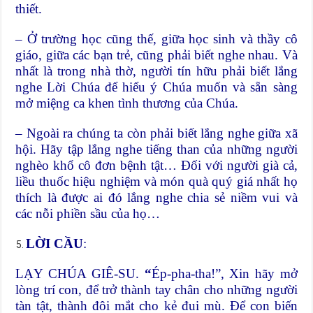
thiết.
– Ở trường học cũng thế, giữa học sinh và thầy cô
giáo, giữa các bạn trẻ, cũng phải biết nghe nhau. Và
nhất là trong nhà thờ, người tín hữu phải biết lắng
nghe Lời Chúa để hiểu ý Chúa muốn và sẵn sàng
mở miệng ca khen tình thương của Chúa.
– Ngoài ra chúng ta còn phải biết lắng nghe giữa xã
hội. Hãy tập lắng nghe tiếng than của những người
nghèo khổ cô đơn bệnh tật… Đối với người già cả,
liều thuốc hiệu nghiệm và món quà quý giá nhất họ
thích là được ai đó lắng nghe chia sẻ niềm vui và
các nỗi phiền sầu của họ…
LỜI
CẦU
:
LẠY CHÚA GIÊ-SU.
“
Ép-pha-tha!”, Xin hãy mở
lòng trí con, để trở thành tay chân cho những người
tàn tật, thành đôi mắt cho kẻ đui mù. Để con biến