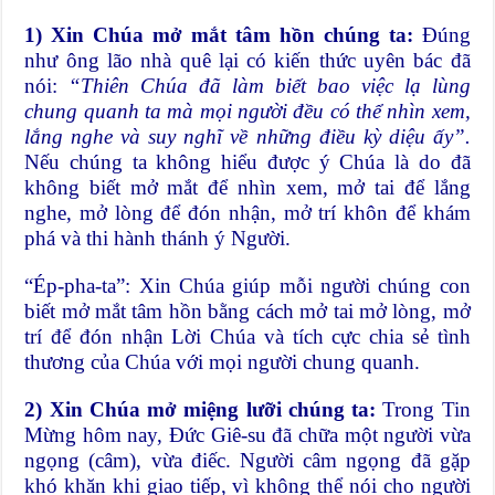
1) Xin Chúa mở mắt tâm hồn chúng ta:
Đúng
như ông lão nhà quê lại có kiến thức uyên bác đã
nói:
“
Thiên Chúa đã làm biết bao việc lạ lùng
chung quanh ta mà mọi người đều có thể nhìn xem,
lắng nghe và suy nghĩ về những điều kỳ diệu ấy”.
Nếu chúng ta không hiểu được ý Chúa là do đã
không biết mở mắt để nhìn xem, mở tai để lắng
nghe, mở lòng để đón nhận, mở trí khôn để khám
phá và thi hành thánh ý Người.
“Ép-pha-ta”: Xin Chúa giúp mỗi người chúng con
biết mở mắt tâm hồn bằng cách mở tai mở lòng, mở
trí để đón nhận Lời Chúa và tích cực chia sẻ tình
thương của Chúa với mọi người chung quanh.
2) Xin Chúa mở miệng lưỡi chúng ta:
Trong Tin
Mừng hôm nay, Đức Giê-su đã chữa một người vừa
ngọng (câm), vừa điếc. Người câm ngọng đã gặp
khó khăn khi giao tiếp, vì không thể nói cho người