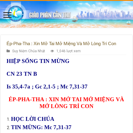
Ép-Pha-Tha : Xin Mở Tai Mở Miệng Và Mở Lòng Trí Con
Suy Niệm Chúa Nhật
1,046 lượt xem
HIỆP SỐNG TIN MỪNG
CN 23 TN B
Is 35,4-7a ; Gc 2,1-5 ; Mc 7,31-37
ÉP-PHA-THA : XIN MỞ TAI MỞ MIỆNG VÀ
MỞ LÒNG TRÍ CON
HỌC LỜI CHÚA
TIN MỪNG: Mc 7,31-37