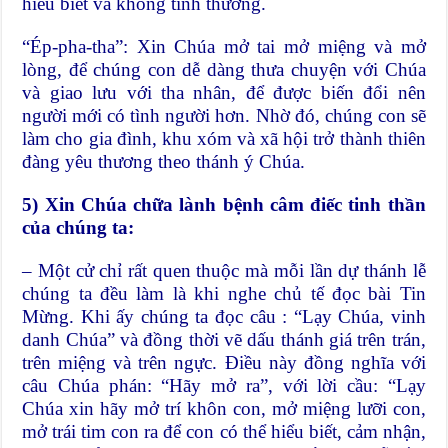
hiểu biết và không tình thương.
“Ép-pha-tha”: Xin Chúa mở tai mở miệng và mở
lòng, để chúng con dễ dàng thưa chuyện với Chúa
và giao lưu với tha nhân, để được biến đổi nên
người mới có tình người hơn. Nhờ đó, chúng con sẽ
làm cho gia đình, khu xóm và xã hội trở thành thiên
đàng yêu thương theo thánh ý Chúa.
5) Xin Chúa chữa lành bệnh câm điếc tinh thần
của chúng ta:
– Một cử chỉ rất quen thuộc mà mỗi lần dự thánh lễ
chúng ta đều làm là khi nghe chủ tế đọc bài Tin
Mừng. Khi ấy chúng ta đọc câu : “Lạy Chúa, vinh
danh Chúa” và đồng thời vẽ dấu thánh giá trên trán,
trên miệng và trên ngực. Điều này đồng nghĩa với
câu Chúa phán: “Hãy mở ra”, với lời cầu: “Lạy
Chúa xin hãy mở trí khôn con, mở miệng lưỡi con,
mở trái tim con ra để con có thể hiểu biết, cảm nhận,