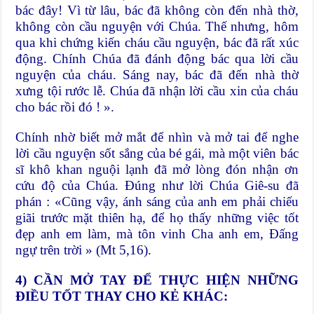
bác đây! Vì từ lâu, bác đã không còn đến nhà thờ,
không còn cầu nguyện với Chúa. Thế nhưng, hôm
qua khi chứng kiến cháu cầu nguyện, bác đã rất xúc
động. Chính Chúa đã đánh động bác qua lời cầu
nguyện của cháu. Sáng nay, bác đã đến nhà thờ
xưng tội rước lễ. Chúa đã nhận lời cầu xin của cháu
cho bác rồi đó ! ».
Chính nhờ biết mở mắt để nhìn và mở tai để nghe
lời cầu nguyện sốt sắng của bé gái, mà một viên bác
sĩ khô khan nguội lạnh đã mở lòng đón nhận ơn
cứu độ của Chúa. Đúng như lời Chúa Giê-su đã
phán : «Cũng vậy, ánh sáng của anh em phải chiếu
giãi trước mặt thiên hạ, để họ thấy những việc tốt
đẹp anh em làm, mà tôn vinh Cha anh em, Đấng
ngự trên trời » (Mt 5,16).
4)
CẦN
MỞ TAY
ĐỂ
THỰC HIỆN NHỮNG
ĐIỀU TỐT THAY CHO
KẺ
KHÁC: