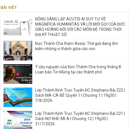
BÀI VIẾT
ĐỒNG SÁNG LẬP ACUTIS AI SUY TƯ VỀ
MAGNIFICA HUMANITAS VÀ LỜI MỜI GỌI CỦA ĐỨC
GIÁO HOÀNG ĐỐI VỚI CÁC MÔN ĐỆ TRONG THỜI
ĐẠI KỸ THUẬT SỐ
Đức Thánh Cha thăm Assisi: Thế giới đang tìm
kiếm những vị thánh giữa các con
Ý cầu nguyện của Đức Thánh Cha trong tháng 8:
Loan báo Tin Mừng tại các thành phố
Lớp Thánh Kinh Trực Tuyến ĐC Stephano Bài 222 |
Sách MA-CA-BÊ Quyển 1 I Chương 1 | 19g30 |
7/8/2026
Lớp Thánh Kinh Trực Tuyến ĐC Stephano Bài 221 |
Sách NƠ-KHE-MI-A I Chương 12 | 19g30 |
31/7/2026