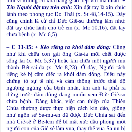
thòi vì không có khả năng giao tiếp với tha nhân.
+
Xin Người đặt tay trên anh:
Xin đặt tay là xin chúc
lành theo phong tục Do Thái (x. St 48,14-15). Đây
cũng chính là cử chỉ Đức Giê-su thường làm như:
đặt tay chúc lành cho trẻ em (x. Mc 10,16), đặt tay
chữa bệnh (x. Mc 6,5).
–
C 33-35:
+ Kéo riêng ra khỏi đám đông:
Cũng
như khi chữa con gái ông Gia-ia mới chết được
sống lại (x. Mc 5,37) hoặc khi chữa một người mù
thành Bét-sai-đa (x. Mc 8,23). Ở đây, Người tách
riêng kẻ bị câm điếc ra khỏi đám đông. Điều này
chứng tỏ sự tế nhị và cảm thông trước thái độ
ngượng ngùng của bệnh nhân, khi anh ta phải ra
đứng trước đám đông đang muốn xem Đức Giê-su
chữa bệnh. Đàng khác, việc can thiệp của Thiên
Chúa thường được thực hiện cách kín đáo, giống
như ngôn sứ Sa-mu-en đã được Đức Chúa sai đến
nhà Giê-sê ở Be-lem để bí mật xức dầu phong một
người con của Giê-sê làm vua, thay thế vua Sa-un bị