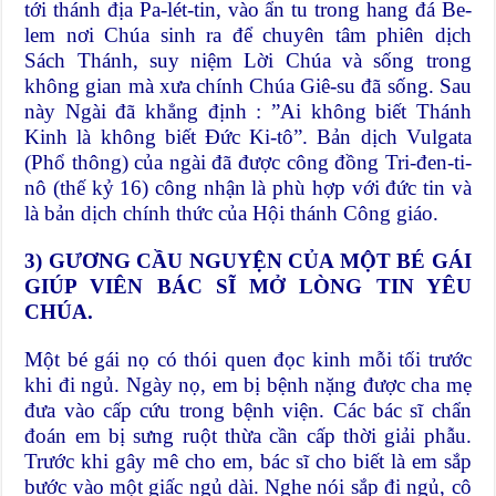
tới thánh địa Pa-lét-tin, vào ẩn tu trong hang đá Be-
lem nơi Chúa sinh ra để chuyên tâm phiên dịch
Sách Thánh, suy niệm Lời Chúa và sống trong
không gian mà xưa chính Chúa Giê-su đã sống. Sau
này Ngài đã khẳng định : ”Ai không biết Thánh
Kinh là không biết Đức Ki-tô”. Bản dịch Vulgata
(Phổ thông) của ngài đã được công đồng Tri-đen-ti-
nô (thế kỷ 16) công nhận là phù hợp với đức tin và
là bản dịch chính thức của Hội thánh Công giáo.
3) GƯƠNG CẦU NGUYỆN CỦA MỘT BÉ GÁI
GIÚP VIÊN BÁC SĨ MỞ LÒNG TIN YÊU
CHÚA.
Một bé gái nọ có thói quen đọc kinh mỗi tối trước
khi đi ngủ. Ngày nọ, em bị bệnh nặng được cha mẹ
đưa vào cấp cứu trong bệnh viện. Các bác sĩ chẩn
đoán em bị sưng ruột thừa cần cấp thời giải phẫu.
Trước khi gây mê cho em, bác sĩ cho biết là em sắp
bước vào một giấc ngủ dài. Nghe nói sắp đi ngủ, cô