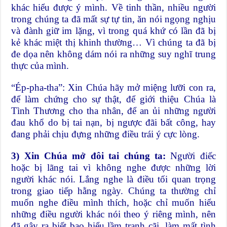
khác hiểu được ý mình. Về tinh thần, nhiều người
trong chúng ta đã mất sự tự tin, ăn nói ngọng nghịu
và đành giữ im lặng, vì trong quá khứ có lần đã bị
kẻ khác miệt thị khinh thường… Vì chúng ta đã bị
đe dọa nên không dám nói ra những suy nghĩ trung
thực của mình.
“Ép-pha-tha”: Xin Chúa hãy mở miệng lưỡi con ra,
để làm chứng cho sự thật, để giới thiệu Chúa là
Tình Thương cho tha nhân, để an ủi những người
đau khổ do bị tai nạn, bị ngược đãi bất công, hay
đang phải chịu đựng những điều trái ý cực lòng.
3) Xin Chúa mở đôi tai chúng ta:
Người điếc
hoặc bị lãng tai vì không nghe được những lời
người khác nói. Lắng nghe là điều tối quan trọng
trong giao tiếp hằng ngày. Chúng ta thường chỉ
muốn nghe điều mình thích, hoặc chỉ muốn hiểu
những điều người khác nói theo ý riêng mình, nên
đã gây ra biết bao hiểu lầm tranh cãi, làm mất tình