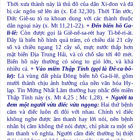
Thời xưa thành này là thủ đô của dân Xi-đon và đã
bị các ngôn sứ lên án (x. Ed 32,30). Thời Tân ước,
Đức Giê-su tỏ ra khoan dung với các thành thuộc
dân ngoại này (x. Mt 11,21-22).
+ Đến biển hồ Ga-
li-lê:
Còn được gọi là Giê-nê-sa-rét hay Ti-bê-ri-át.
Đây là biển hồ hình quả trám, có chiều dài 21 cây
số và chiều ngang 12 cây số, mực nước thấp hơn
mặt biển Địa Trung Hải, và có chỗ sâu tới 40 mét.
Biển hồ này thường có sóng to gió lớn, và khá
nhiều cá.
+ Vào miền Thập Tỉnh (gọi là Đê-ca-bô-
lơ):
Là vùng đất phía Đông biển hồ Ga-li-lê, gồm
mười thành chịu ảnh hưởng của nền văn hóa Hy-
lạp. Tin Mừng Nhất Lãm thường hay nhắc đến miền
Thập Tỉnh này (x. Mt 4,25 ; Mc 1,28).
+ Người ta
đem một người vừa điếc vừa ngọng:
Hai thứ bệnh
câm và điếc luôn đi đôi với nhau. Chính vì điếc
không nghe được âm thanh hay lời nói, nên bệnh
nhân bị câm không thể nói được, chỉ phát ra một số
âm thanh vô nghĩa. Người câm điếc thường bị thiệt