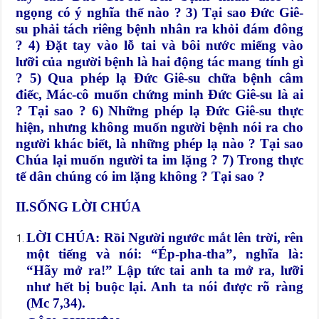
ngọng có ý nghĩa thế nào ? 3) Tại sao Đức Giê-
su phải tách riêng bệnh nhân ra khỏi đám đông
? 4) Đặt tay vào lỗ tai và bôi nước miếng vào
lưỡi của người bệnh là hai động tác mang tính gì
? 5) Qua phép lạ Đức Giê-su chữa bệnh câm
điếc, Mác-cô muốn chứng minh Đức Giê-su là ai
? Tại sao ? 6) Những phép lạ Đức Giê-su thực
hiện, nhưng không muốn người bệnh nói ra cho
người khác biết, là những phép lạ nào ? Tại sao
Chúa lại muốn người ta im lặng ? 7) Trong thực
tế dân chúng có im lặng không ? Tại sao ?
II.SỐNG LỜI CHÚA
LỜI CHÚA: Rồi Người ngước mắt lên trời, rên
một tiếng và nói: “Ép-pha-tha”, nghĩa là:
“Hãy mở ra!” Lập tức tai anh ta mở ra, lưỡi
như hết bị buộc lại. Anh ta nói được rõ ràng
(Mc 7,34).