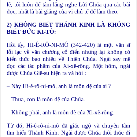
lễ, tôi luôn để tâm lắng nghe Lời Chúa qua các bài
đọc, nhất là bài giảng của vị chủ tế để làm theo.
2) KHÔNG BIẾT THÁNH KINH LÀ KHÔNG
BIẾT ĐỨC KI-TÔ:
Hồi ấy, HI-Ê-RÔ-NI-MÔ (342-420) là một văn sĩ
lỗi lạc về văn chương cổ điển nhưng lại không có
kiến thức bao nhiêu về Thiên Chúa. Ngài say mê
đọc các tác phẩm của Xi-xê-rông. Một hôm, ngài
được Chúa Giê-su hiện ra và hỏi :
– Này Hi-ê-rô-ni-mô, anh là môn đệ của ai ?
– Thưa, con là môn đệ của Chúa.
– Không phải, anh là môn đệ của Xi-xê-rông.
Từ đó, Hi-ê-rô-ni-mô đã giác ngộ và chuyên tâm
tìm hiểu Thánh Kinh. Ngài được Chúa thôi thúc đi