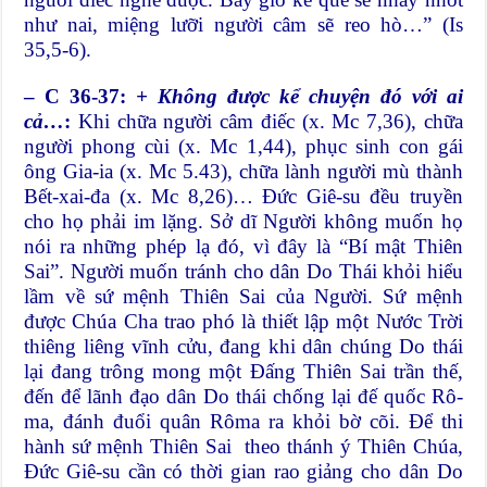
như nai, miệng lưỡi người câm sẽ reo hò…” (Is
35,5-6).
– C 36-37:
+ Không được kể chuyện đó với ai
cả…
:
Khi chữa người câm điếc (x. Mc 7,36), chữa
người phong cùi (x. Mc 1,44), phục sinh con gái
ông Gia-ia (x. Mc 5.43), chữa lành người mù thành
Bết-xai-đa (x. Mc 8,26)… Đức Giê-su đều truyền
cho họ phải im lặng. Sở dĩ Người không muốn họ
nói ra những phép lạ đó, vì đây là “Bí mật Thiên
Sai”. Người muốn tránh cho dân Do Thái khỏi hiểu
lầm về sứ mệnh Thiên Sai của Người. Sứ mệnh
được Chúa Cha trao phó là thiết lập một Nước Trời
thiêng liêng vĩnh cửu, đang khi dân chúng Do thái
lại đang trông mong một Đấng Thiên Sai trần thế,
đến để lãnh đạo dân Do thái chống lại đế quốc Rô-
ma, đánh đuổi quân Rôma ra khỏi bờ cõi. Để thi
hành sứ mệnh Thiên Sai theo thánh ý Thiên Chúa,
Đức Giê-su cần có thời gian rao giảng cho dân Do