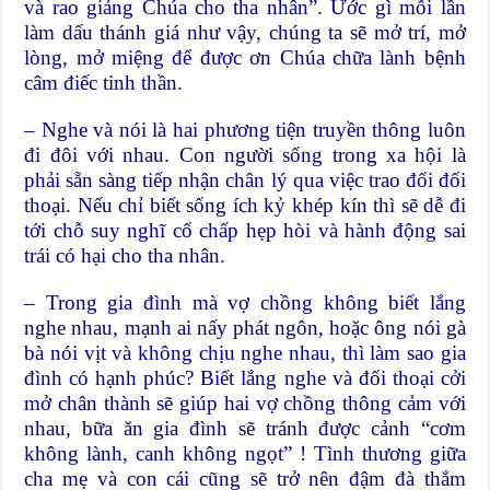
và rao giảng Chúa cho tha nhân”. Ước gì mỗi lần
làm dấu thánh giá như vậy, chúng ta sẽ mở trí, mở
lòng, mở miệng để được ơn Chúa chữa lành bệnh
câm điếc tinh thần.
– Nghe và nói là hai phương tiện truyền thông luôn
đi đôi với nhau. Con người sống trong xa hội là
phải sẵn sàng tiếp nhận chân lý qua việc trao đổi đối
thoại. Nếu chỉ biết sống ích kỷ khép kín thì sẽ dễ đi
tới chỗ suy nghĩ cố chấp hẹp hòi và hành động sai
trái có hại cho tha nhân.
– Trong gia đình mà vợ chồng không biết lắng
nghe nhau, mạnh ai nấy phát ngôn, hoặc ông nói gà
bà nói vịt và không chịu nghe nhau, thì làm sao gia
đình có hạnh phúc? Biết lắng nghe và đối thoại cởi
mở chân thành sẽ giúp hai vợ chồng thông cảm với
nhau, bữa ăn gia đình sẽ tránh được cảnh “cơm
không lành, canh không ngọt” ! Tình thương giữa
cha mẹ và con cái cũng sẽ trở nên đậm đà thắm