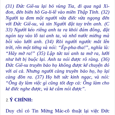
(31) Đức Giê-su lại bỏ vùng Tia, đi qua ngả Xi-
đon, đến biển hồ Ga-li-lê vào miền Thập Tỉnh. (32)
Người ta đem một người vừa điếc vừa ngọng đến
với Đức Giê-su, và xin Người đặt tay trên anh. (C
33) Người kéo riêng anh ta ra khỏi đám đông, đặt
ngón tay vào lỗ tai anh ta, và nhổ nước miếng mà
bôi vào lưỡi anh. (34) Rồi người ngước mắt lên
trời, rên một tiếng và nói: “Ép-pha-tha!”, nghĩa là:
“Hãy mở ra!” (35) Lập tức tai anh ta mở ra, lưỡi
như hết bị buộc lại. Anh ta nói được rõ ràng. (36)
Đức Giê-su truyền bảo họ không được kể chuyện đó
với ai cả. Nhưng người càng truyền bảo họ, họ lại
càng đồn ra. (37) Họ hết sức kinh ngạc, và nói:
“Ông ấy làm việc gì cũng tốt đẹp cả: Ông làm cho
kẻ điếc nghe được, và kẻ câm nói được”.
Ý CHÍNH:
Duy chỉ có Tin Mừng Mác-cô thuật lại việc Đức