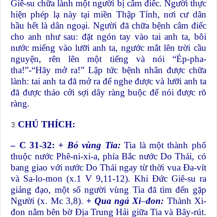
Giê-su chữa lành một người bị câm điếc. Người thực
hiện phép lạ này tại miền Thập Tỉnh, nơi cư dân
hầu hết là dân ngoại. Người đã chữa bệnh câm điếc
cho anh như sau: đặt ngón tay vào tai anh ta, bôi
nước miếng vào lưỡi anh ta, ngước mắt lên trời cầu
nguyện, rên lên một tiếng và nói “Ép-pha-
tha!”-“Hãy mở ra!” Lập tức bệnh nhân được chữa
lành: tai anh ta đã mở ra để nghe được và lưỡi anh ta
đã được tháo cởi sợi dây ràng buộc để nói được rõ
ràng.
CHÚ THÍCH:
– C 31-32:
+ Bỏ vùng Tia:
Tia là một thành phố
thuộc nước Phê-ni-xi-a, phía Bắc nước Do Thái, có
bang giao với nước Do Thái ngay từ thời vua Đa-vít
và Sa-lo-mon (x.1 V 9,11-12). Khi Đức Giê-su ra
giảng đạo, một số người vùng Tia đã tìm đến gặp
Người (x. Mc 3,8).
+
Qua ngả Xi
–
đon:
Thành Xi-
đon nằm bên bờ Địa Trung Hải giữa Tia và Bây-rút.