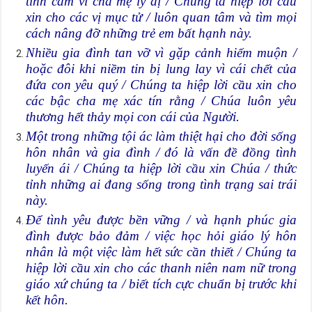
tình cảm vì cha mẹ ly dị / Chúng ta hiệp lời cầu
xin cho các vị mục tử / luôn quan tâm và tìm mọi
cách nâng đỡ những trẻ em bất hạnh này.
Nhiều gia đình tan vỡ vì gặp cảnh hiếm muộn /
hoặc đôi khi niềm tin bị lung lay vì cái chết của
đứa con yêu quý / Chúng ta hiệp lời cầu xin cho
các bậc cha mẹ xác tín rằng / Chúa luôn yêu
thương hết thảy mọi con cái của Người.
Một trong những tội ác làm thiệt hại cho đời sống
hôn nhân và gia đình / đó là vấn đề đồng tình
luyến ái / Chúng ta hiệp lời cầu xin Chúa / thức
tỉnh những ai đang sống trong tình trạng sai trái
này.
Để tình yêu được bền vững / và hạnh phúc gia
đình được bảo đảm / việc học hỏi giáo lý hôn
nhân là một việc làm hết sức cần thiết / Chúng ta
hiệp lời cầu xin cho các thanh niên nam nữ trong
giáo xứ chúng ta / biết tích cực chuẩn bị trước khi
kết hôn.