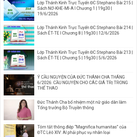
Lớp Thánh Kinh Trực Tuyến ĐC Stephano Bài 215 |
Sách NƠ-KHE-MI-A I Chương 1 | 19g30 |
19/6/2026
Lớp Thánh Kinh Trực Tuyến ĐC Stephano Bài 214 |
Sách ÉT-TE I Chương 8 | 19g30 | 12/6/2026
Lớp Thánh Kinh Trực Tuyến ĐC Stephano Bài 213 |
Sách ÉT-TE | Chương 5 | 19g30 | 5/6/2026
Ý CẦU NGUYỆN CỦA ĐỨC THÁNH CHA THÁNG
6/2026: CẦU NGUYỆN CHO CÁC GIÁ TRỊ TRONG
THỂ THAO
Đức Thánh Cha bổ nhiệm một nữ giáo dân làm
Tổng trưởng Bộ Truyền thông
Tóm tắt thông điệp “Magnifica humanitas” của
ĐTC Lêô XIV: AI phải phục vụ nhân loại