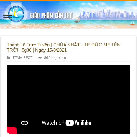
Thánh Lễ Trực Tuyến | CHÚA NHẬT – LỄ ĐỨC MẸ LÊN
TRỜI | 5g30 | Ngày 15/8/2021
TTMV GPCT
866 lượt xem