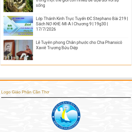
trong một thế giới còn nhiều đe dọa đối với sự
sống
Lớp Thánh Kinh Trực Tuyến ĐC Stephano Bài 219 |
Sách NƠ-KHE-MI-A I Chương 9 | 19g30 |
17/7/2026
Lễ Tuyên phong Chân phước cho Cha Phanxicô
Xaviê Trương Bửu Diệp
Logo Giáo Phận Cần Thơ