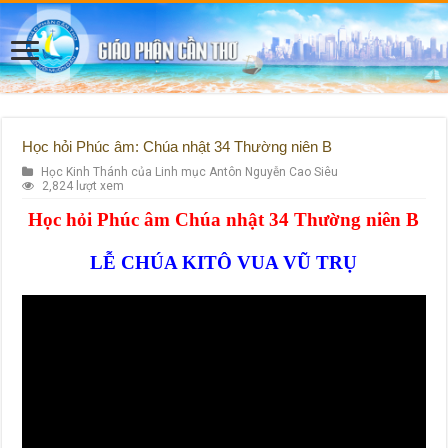
Học hỏi Phúc âm: Chúa nhật 34 Thường niên B
Học Kinh Thánh của Linh mục Antôn Nguyễn Cao Siêu
2,824 lượt xem
Học hỏi Phúc âm Chúa nhật 34 Thường niên B
LỄ CHÚA KITÔ VUA VŨ TRỤ