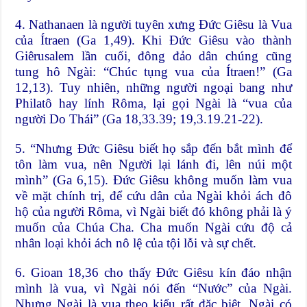
4. Nathanaen là người tuyên xưng Đức Giêsu là Vua
của Ítraen (Ga 1,49). Khi Đức Giêsu vào thành
Giêrusalem lần cuối, đông đảo dân chúng cũng
tung hô Ngài: “Chúc tụng vua của Ítraen!” (Ga
12,13). Tuy nhiên, những người ngoại bang như
Philatô hay lính Rôma, lại gọi Ngài là “vua của
người Do Thái” (Ga 18,33.39; 19,3.19.21-22).
5. “Nhưng Đức Giêsu biết họ sắp đến bắt mình để
tôn làm vua, nên Người lại lánh đi, lên núi một
mình” (Ga 6,15). Đức Giêsu không muốn làm vua
về mặt chính trị, để cứu dân của Ngài khỏi ách đô
hộ của người Rôma, vì Ngài biết đó không phải là ý
muốn của Chúa Cha. Cha muốn Ngài cứu độ cả
nhân loại khỏi ách nô lệ của tội lỗi và sự chết.
6. Gioan 18,36 cho thấy Đức Giêsu kín đáo nhận
mình là vua, vì Ngài nói đến “Nước” của Ngài.
Nhưng Ngài là vua theo kiểu rất đặc biệt. Ngài có