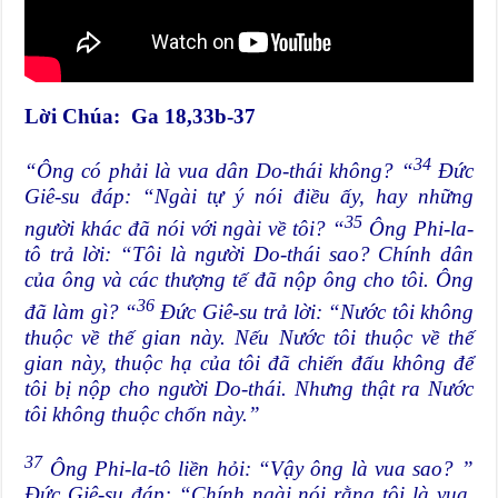
Lời Chúa:
Ga 18,33b-37
34
“Ông có phải là vua dân Do-thái không? “
Đức
Giê-su đáp: “Ngài tự ý nói điều ấy, hay những
35
người khác đã nói với ngài về tôi? “
Ông Phi-la-
tô trả lời: “Tôi là người Do-thái sao? Chính dân
của ông và các thượng tế đã nộp ông cho tôi. Ông
36
đã làm gì? “
Đức Giê-su trả lời: “Nước tôi không
thuộc về thế gian này. Nếu Nước tôi thuộc về thế
gian này, thuộc hạ của tôi đã chiến đấu không để
tôi bị nộp cho người Do-thái. Nhưng thật ra Nước
tôi không thuộc chốn này.”
37
Ông Phi-la-tô liền hỏi: “Vậy ông là vua sao? ”
Đức Giê-su đáp: “Chính ngài nói rằng tôi là vua.