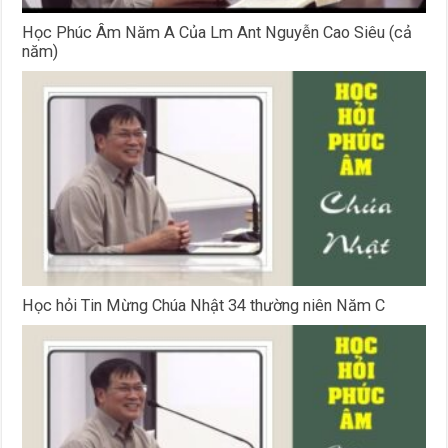
Học Phúc Âm Năm A Của Lm Ant Nguyễn Cao Siêu (cả
năm)
Học hỏi Tin Mừng Chúa Nhật 34 thường niên Năm C