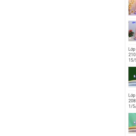
Lớp
210 
15/
Lớp
208 
1/5