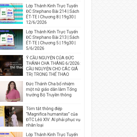
Lớp Thánh Kinh Trực Tuyến
ĐC Stephano Bài 214 | Sách
ÉT-TE I Chương 8 | 19g30 |
12/6/2026
Lớp Thánh Kinh Trực Tuyến
ĐC Stephano Bài 213 | Sách
ÉT-TE | Chương 5 | 19g30 |
5/6/2026
Ý CẦU NGUYỆN CỦA ĐỨC
THÁNH CHA THÁNG 6/2026:
CẦU NGUYỆN CHO CÁC GIÁ
TRỊ TRONG THỂ THAO
Đức Thánh Cha bổ nhiệm
một nữ giáo dân làm Tổng
trưởng Bộ Truyền thông
Tóm tắt thông điệp
“Magnifica humanitas” của
ĐTC Lêô XIV: AI phải phục vụ
nhân loại
Lớp Thánh Kinh Trực Tuyến