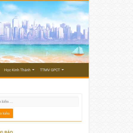
Học Kinh Thánh
TTMV GPCT
G BÁO