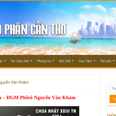
ận
Tin Giáo Hội
Phụng Vụ
Bài Viết
Sưu Tầm
Tài Liệu
Nguyễn Văn Khảm
 A – ĐGM Phêrô Nguyễn Văn Khảm
THÔN