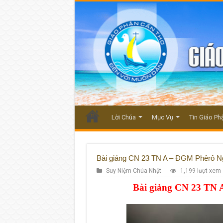
Lời Chúa
Mục Vụ
Tin Giáo Ph
Bài giảng CN 23 TN A – ĐGM Phêrô 
Suy Niệm Chúa Nhật
1,199 lượt xem
Bài giảng CN 23 TN