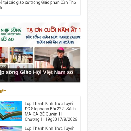
lễ tại các giáo xứ trong Giáo phận Cần Thơ
5
ịp sống Giáo Hội Việt Nam số
IẾT
Lớp Thánh Kinh Trực Tuyến
ĐC Stephano Bài 222 | Sách
MA-CA-BÊ Quyển 1 I
Chương 1 | 19g30 | 7/8/2026
Lớp Thánh Kinh Trực Tuyến