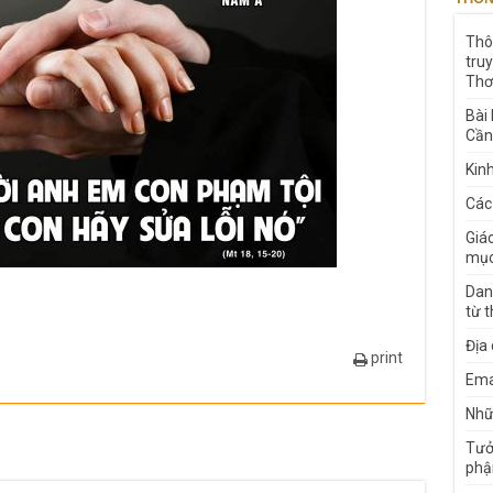
Thô
tru
Thơ
Bài
Cần
Kin
Các
Giá
mục
Dan
từ 
Địa
print
Ema
Nhữn
Tưở
phậ