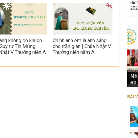
Giờ 
202
áng không có khuôn
Chính anh em là ánh sáng
 Suy tư Tin Mừng
cho trần gian | Chúa Nhật V
Nhật V Thường niên A
Thường niên năm A
Nh
60
BÀI V