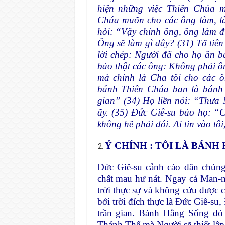
hiện những việc Thiên Chúa m
Chúa muốn cho các ông làm, là
hỏi: “Vậy chính ông, ông làm đ
Ông sẽ làm gì đây? (31) Tổ tiê
lời chép: Người đã cho họ ăn b
bảo thật các ông: Không phải ô
mà chính là Cha tôi cho các ô
bánh Thiên Chúa ban là bánh t
gian” (34) Họ liền nói: “Thưa 
ấy. (35) Đức Giê-su bảo họ: “C
không hề phải đói. Ai tin vào tô
Ý CHÍNH : TÔI LÀ BÁNH
Đức Giê-su cảnh cáo dân chúng
chất mau hư nát. Ngay cả Man-n
trời thực sự và không cứu được c
bởi trời đích thực là Đức Giê-su
trần gian. Bánh Hằng Sống đó 
Thánh Thể mà Người sẽ thiết lập