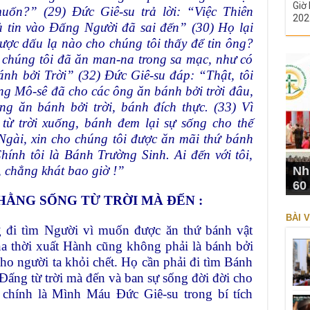
Giờ 
uốn?” (29) Đức Giê-su trả lời: “Việc Thiên
202
 tin vào Đấng Người đã sai đến” (30) Họ lại
ược dấu lạ nào cho chúng tôi thấy để tin ông?
n chúng tôi đã ăn man-na trong sa mạc, như có
ánh bởi Trời” (32) Đức Giê-su đáp: “Thật, tôi
ng Mô-sê đã cho các ông ăn bánh bởi trời đâu,
ng ăn bánh bởi trời, bánh đích thực. (33) Vì
ừ trời xuống, bánh đem lại sự sống cho thế
Ngài, xin cho chúng tôi được ăn mãi thứ bánh
hính tôi là Bánh Trường Sinh. Ai đến với tôi,
i, chẳng khát bao giờ !”
Nh
60
 HẰNG SỐNG TỪ TRỜI MÀ ĐẾN :
BÀI V
 đi tìm Người vì muốn được ăn thứ bánh vật
a thời xuất Hành cũng không phải là bánh bởi
ho người ta khỏi chết. Họ cần phải đi tìm Bánh
, Đấng từ trời mà đến và ban sự sống đời đời cho
chính là Mình Máu Đức Giê-su trong bí tích
.