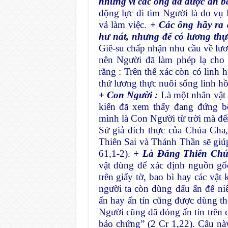
nhưng vì các ông đã được ăn b
động lực đi tìm Người là do vụ 
vả làm việc.
+ Các ông hãy ra 
hư nát, nhưng để có lương thự
Giê-su chấp nhận nhu cầu về lươn
nên Người đã làm phép lạ ch
rằng : Trên thể xác còn có linh 
thứ lương thực nuôi sống linh hồ
+ Con Người :
Là một nhân vật 
kiến đã xem thấy đang đứng b
mình là Con Người từ trời mà đế
Sứ giả đích thực của Chúa Cha
Thiên Sai và Thánh Thần sẽ giúp
61,1-2).
+ Là Đấng Thiên Chú
vật dùng để xác định nguồn gố
trên giấy tờ, bao bì hay các vậ
người ta còn dùng dấu ấn để n
ấn hay ấn tín cũng được dùng t
Người cũng đã đóng ấn tín trên 
bảo chứng” (2 Cr 1,22). Câu n