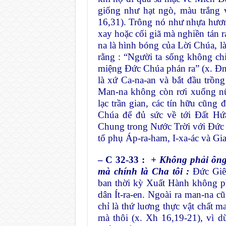
giống như hạt ngò, màu trắng 
16,31). Trông nó như nhựa hươn
xay hoặc cối giã mà nghiền tán r
na là hình bóng của Lời Chúa, là
rằng : “Người ta sống không c
miệng Đức Chúa phán ra” (x. Đnl 
là xứ Ca-na-an và bắt đầu trồng 
Man-na không còn rơi xuống nữa
lạc trần gian, các tín hữu cũng
Chúa để đủ sức về tới Đất H
Chung trong Nước Trời với Đức G
tổ phụ Áp-ra-ham, I-xa-ác và Gi
– C 32-33 :
+ Không phải ông 
mà chính là Cha tôi :
Đức Giê-
ban thời kỳ Xuất Hành không p
dân Ít-ra-en. Ngoài ra man-na 
chỉ là thứ luơng thực vật chất m
mà thôi (x. Xh 16,19-21), vì 