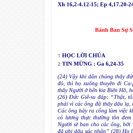
Xh 16,2-4.12-15; Ep 4,17.20-2
Bánh Ban Sự S
HỌC LỜI CHÚA
TIN MỪNG :
Ga 6,24-35
(24) Vậy khi dân chúng thấy đ
đó, thì họ xuống thuyền đi Ca
thấy Người ở bên kia Biển Hồ, 
(26) Đức Giê-su đáp: “Thật, tô
phải vì các ông đã thấy dấu lạ,
Các ông hãy ra công làm việc k
có lương thực thường tồn đem 
Người sẽ ban cho các ông, bởi
đã ghi dấu xác nhận” (28) Họ l