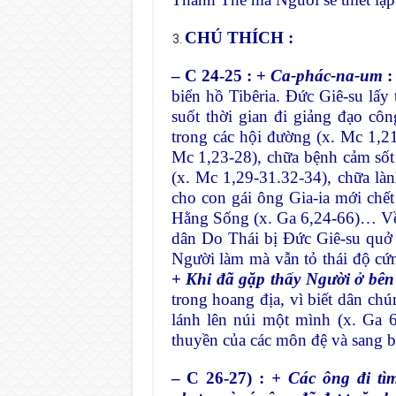
CHÚ THÍCH :
– C 24-25 : +
Ca-phác-na-um
:
biển hồ Tibêria. Đức Giê-su lấ
suốt thời gian đi giảng đạo côn
trong các hội đường (x. Mc 1,21
Mc 1,23-28), chữa bệnh cảm số
(x. Mc 1,29-31.32-34), chữa l
cho con gái ông Gia-ia mới chết
Hằng Sống (x. Ga 6,24-66)… Về 
dân Do Thái bị Đức Giê-su quở 
Người làm mà vẫn tỏ thái độ cứ
+
Khi đã gặp thấy Người ở bên
trong hoang địa, vì biết dân c
lánh lên núi một mình (x. Ga 
thuyền của các môn đệ và sang b
– C 26-27) :
+ Các ông đi tìm