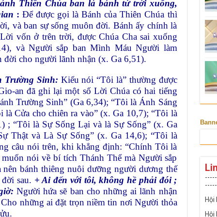
ánh Thiên Chúa ban là bánh từ trời xuống,
gian
:
Để được gọi là Bánh của Thiên Chúa thì
 trời, và ban sự sống muôn đời. Bánh ấy chính là
Lời vốn ở trên trời, được Chúa Cha sai xuống
,14), và Người sắp ban Mình Máu Người làm
 đời cho người lãnh nhận (x. Ga 6,51).
h Trường Sinh:
Kiểu nói “Tôi là” thường được
o-an đã ghi lại một số Lời Chúa có hai tiếng
 Bánh Trường Sinh” (Ga 6,34); “Tôi là Ánh Sáng
i là Cửa cho chiên ra vào” (x. Ga 10,7); “Tôi là
Bann
) ; “Tôi là Sự Sống Lại và là Sự Sống” (x. Ga
Sự Thật và Là Sự Sống” (x. Ga 14,6); “Tôi là
ng câu nói trên, khi khẳng định: “Chính Tôi là
 muốn nói về bí tích Thánh Thể mà Người sắp
Li
óa nên bánh thiêng nuôi dưỡng người dương thế
-----
 đời sau.
+ Ai đến với tôi, không hề phải đói ;
-----
giờ:
Người hứa sẽ ban cho những ai lãnh nhận
Hội
 Cho những ai đặt trọn niềm tin nơi Người thỏa
ửu.
Hội