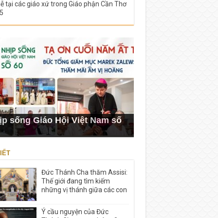
lễ tại các giáo xứ trong Giáo phận Cần Thơ
5
ịp sống Giáo Hội Việt Nam số
IẾT
Đức Thánh Cha thăm Assisi:
Thế giới đang tìm kiếm
những vị thánh giữa các con
Ý cầu nguyện của Đức