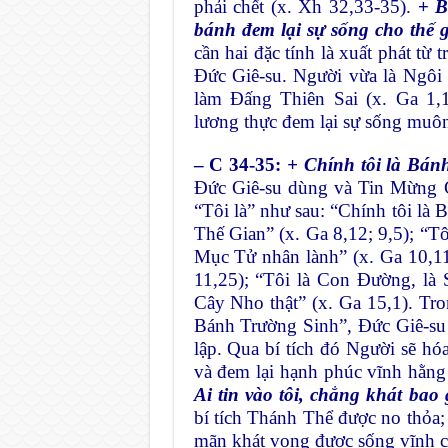
phải chết (x. Xh 32,33-35).
+
B
bánh đem lại sự sống cho thế
cần hai đặc tính là xuất phát từ
Đức Giê-su. Người vừa là Ngôi 
làm Đấng Thiên Sai (x. Ga 1
lương thực đem lại sự sống muôn
– C 34-35:
+ Chính tôi là Bán
Đức Giê-su dùng và Tin Mừng Gi
“Tôi là” như sau: “Chính tôi là
Thế Gian” (x. Ga 8,12; 9,5); “Tô
Mục Tử nhân lành” (x. Ga 10,11
11,25); “Tôi là Con Đường, là 
Cây Nho thật” (x. Ga 15,1). Tro
Bánh Trường Sinh”, Đức Giê-su
lập. Qua bí tích đó Người sẽ h
và đem lại hạnh phúc vĩnh hằng
Ai tin vào tôi, chẳng khát bao 
bí tích Thánh Thể được no thỏa;
mãn khát vọng được sống vĩnh c