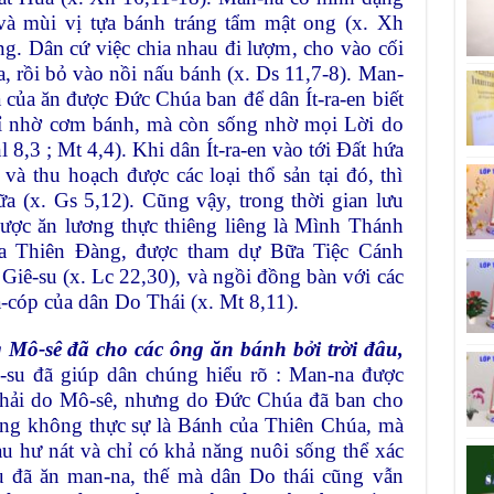
và mùi vị tựa bánh tráng tẩm mật ong (x. Xh
g. Dân cứ việc chia nhau đi lượm, cho vào cối
a, rồi bỏ vào nồi nấu bánh (x. Ds 11,7-8). Man-
 của ăn được Đức Chúa ban để dân Ít-ra-en biết
hỉ nhờ cơm bánh, mà còn sống nhờ mọi Lời do
8,3 ; Mt 4,4). Khi dân Ít-ra-en vào tới Đất hứa
và thu hoạch được các loại thổ sản tại đó, thì
 (x. Gs 5,12). Cũng vậy, trong thời gian lưu
 được ăn lương thực thiêng liêng là Mình Thánh
ứa Thiên Đàng, được tham dự Bữa Tiệc Cánh
iê-su (x. Lc 22,30), và ngồi đồng bàn với các
a-cóp của dân Do Thái (x. Mt 8,11).
Mô-sê đã cho các ông ăn bánh bởi trời đâu,
su đã giúp dân chúng hiểu rõ : Man-na được
hải do Mô-sê, nhưng do Đức Chúa đã ban cho
cũng không thực sự là Bánh của Thiên Chúa, mà
au hư nát và chỉ có khả năng nuôi sống thể xác
dù đã ăn man-na, thế mà dân Do thái cũng vẫn