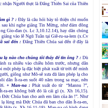
c nhận Người thực là Đấng Thiên Sai của Thiên
àm gì ? :
Đây là câu hỏi bày tỏ thiện chí muốn
a sau khi nghe giảng Tin Mừng, như đám đông
ông Gio-đan (x. Lc 3,10.12.14), hay dân chúng
 giảng vào lễ Ngũ Tuần tại Giê-ru-sa-lem (x.Cv
 sai đến :
Đấng Thiên Chúa sai đến ở đây là
 lạ nào cho chúng tôi thấy để tin ông ? :
Dù
ánh ra nhiều vào chiều hôm trước, nhưng dân
một phép lạ đặc biệt phát xuất từ trời để minh
gười, giống như Mô-sê xưa đã làm phép lạ cho
ôi dân Ít-ra-en suốt 40 năm trong sa mạc, nên
rời.
+ Man-na :
Phát xuất do từ “Mannu ?”,
Ít-ra-en không biết đó là cái gì (x. Xh 16,15).
h Đức Chúa ban cho anh em làm của ăn !”. Như
 lạ lùng mà Đức Chúa đã ban cho dân Ít-ra-en,
ất Hứa (x. Xh 16,11-18). Man-na có hình dạng