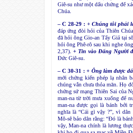
Giê-su như một dấu chứng để xá
Chúa.
– C 28-29 :
+ Chúng tôi phải l
đáp ứng đòi hỏi của Thiên Chú
đã hỏi ông Gio-an Tẩy Giả tại s
hỏi ông Phê-rô sau khi nghe ông
2,37).
+ Tin vào Đấng Người đã
Đức Giê-su.
– C 30-31 :
+ Ông làm được dấu
mới chứng kiến phép lạ nhân b
chúng vẫn chưa thỏa mãn. Họ đòi 
chứng sứ mạng Thiên Sai của N
man-na từ trời mưa xuống để nu
man-na được gọi là bánh bởi t
nghĩa là “Cái gì vậy ?”, vì dân 
Mô-sê bảo dân rằng: “Đó là bán
vậy, Man-na chính là lương thực
khi họ đi qua sa mạc về Miền Đ