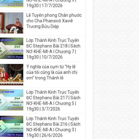
NƠ-KHE-MI-A I Chương 9 |
19g30 | 17/7/2026
Lễ Tuyên phong Chân phước
cho Cha Phanxicô Xaviê
Trương Bửu Diệp
Lớp Thánh Kinh Trực Tuyến
ĐC Stephano Bài 218 | Sách
NƠ-KHE-MI-A I Chương 7 |
19g30 | 10/7/2026
Ý nghĩa của cụm từ “Hy lễ
của tôi cũng là của anh chị
em” trong Thánh lễ
Lớp Thánh Kinh Trực Tuyến
ĐC Stephano Bài 217 | Sách
NƠ-KHE-MI-A I Chương 5 |
19g30 | 3/7/2026
Lớp Thánh Kinh Trực Tuyến
ĐC Stephano Bài 216 | Sách
NƠ-KHE-MI-A I Chương 3 |
19g30 | 26/6/2026