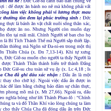
ánh no nê :
Đức Giê-su cảnh báo dân chúng về
lợi : để được ăn bánh no nê mà không phải vất
công làm việc không phải vì lương thực mau
c thường tồn đem lại phúc trường sinh :
Đức
g thực là bánh ăn vật chất nuôi sống thân xác,
o họ được ăn no. Nhưng Người còn muốn dạy
hồn tồn tại mãi mãi. Chính Người sẽ ban cho họ
n là Bí Tích Thánh Thể mà Người sắp thiết lập.
thần thiêng mà Ngôn sứ Đa-ni-en trong một thị
ên Thiên Chúa (x. Đn 7,13-14). Khi tự xưng
n, Đức Giê-su muốn cho người ta thấy Người là
, được Thánh Thần thánh hiến trở thành Đấng
 Đức Giê-su chu toàn sứ vụ ấy (x. Lc 4,18 ; Is
a Cha đã ghi dấu xác nhận :
Dấu ấn là một
c thay cho chữ ký. Ngoài việc dấu ấn được in
t khác để làm bằng chứng bảo đảm sự chân thực,
iêm phong mồ mả (x. Mt 27,66). Ngoài ra, dấu
heo nghĩa bóng như lời Thánh Phao-lô : “Chính
chúng ta và đổ Thần Khí vào lòng chúng ta làm
ày cho thấy Chúa Cha đã đóng dấu ấn trên Đức