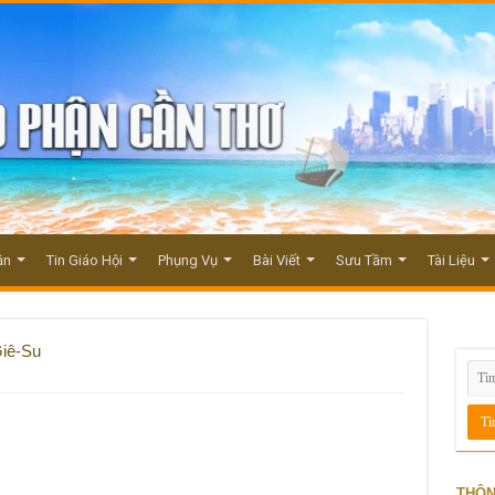
ận
Tin Giáo Hội
Phụng Vụ
Bài Viết
Sưu Tầm
Tài Liệu
iê-Su
THÔN