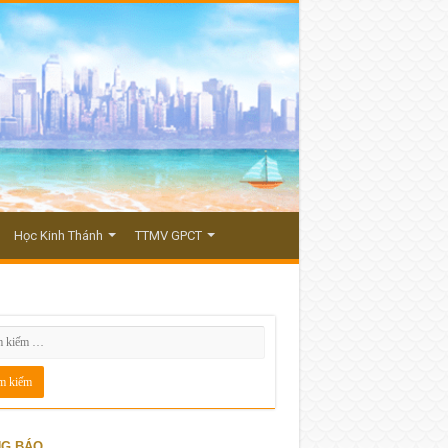
Học Kinh Thánh
TTMV GPCT
G BÁO