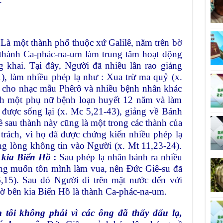
Là một thành phố thuộc xứ Galilê, nằm trên bờ
y thành Ca-phác-na-um làm trung tâm hoạt động
g khai. Tại đây, Người đã nhiều lần rao giảng
), làm nhiều phép lạ như : Xua trừ ma quỷ (x.
t cho nhạc mẫu Phêrô và nhiều bệnh nhân khác
ành một phụ nữ bệnh loạn huyết 12 năm và làm
 được sống lại (x. Mc 5,21-43), giảng về Bánh
sau thành này cũng là một trong các thành của
trách, vì họ đã được chứng kiến nhiều phép lạ
ng lòng không tin vào Người (x. Mt 11,23-24).
 kia Biển Hồ
:
Sau phép lạ nhân bánh ra nhiều
húng muốn tôn mình làm vua, nên Đức Giê-su đã
6,15). Sau đó Người đi trên mặt nước đến với
ờ bên kia Biển Hồ là thành Ca-phác-na-um.
 tôi không phải vì các ông đã thấy dấu lạ,