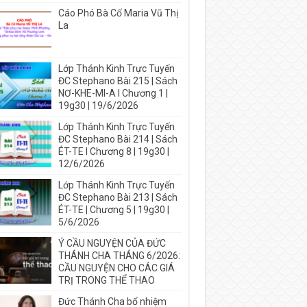
Cáo Phó Bà Cố Maria Vũ Thị
La
Lớp Thánh Kinh Trực Tuyến
ĐC Stephano Bài 215 | Sách
NƠ-KHE-MI-A I Chương 1 |
19g30 | 19/6/2026
Lớp Thánh Kinh Trực Tuyến
ĐC Stephano Bài 214 | Sách
ÉT-TE I Chương 8 | 19g30 |
12/6/2026
Lớp Thánh Kinh Trực Tuyến
ĐC Stephano Bài 213 | Sách
ÉT-TE | Chương 5 | 19g30 |
5/6/2026
Ý CẦU NGUYỆN CỦA ĐỨC
THÁNH CHA THÁNG 6/2026:
CẦU NGUYỆN CHO CÁC GIÁ
TRỊ TRONG THỂ THAO
Đức Thánh Cha bổ nhiệm