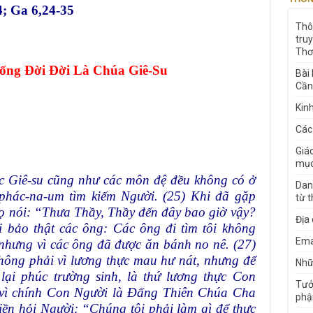
4; Ga 6,24-35
Thô
tru
Thơ
ống Đời Đời Là Chúa Giê-Su
Bài
Cần
Kin
Các
Giá
mục
ức Giê-su cũng như các môn đệ đều không có ở
Dan
-phác-na-um tìm kiếm Người. (25) Khi đã gặp
từ 
họ nói: “Thưa Thầy, Thầy đến đây bao giờ vậy?
Địa
i bảo thật các ông: Các ông đi tìm tôi không
Ema
 nhưng vì các ông đã được ăn bánh no nê. (27)
hông phải vì lương thực mau hư nát, nhưng để
Nhữn
lại phúc trường sinh, là thứ lương thực Con
Tưở
 vì chính Con Người là Đấng Thiên Chúa Cha
phậ
iền hỏi Người: “Chúng tôi phải làm gì để thực