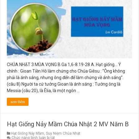
Mầm
Chúa
Nhật
3
MV
Năm
B
CHÚA NHẬT 3 MÙA VỌNG B Ga 1,6-8.19-28 A. Hạt giống… Ý
chính : Gioan Tiền Hô làm chứng cho Chúa Giêsu : “Ông không
phải là ánh sáng, nhưng ông đến để làm chứng về ánh sáng”.
(câu 8) Người ta cứ tưởng Gioan là ánh sáng : Tưởng ông là
Messia (câu 20), là Êlia, là một ngôn …
xem thêm
Hạt Giống Nảy Mầm Chúa Nhật 2 MV Năm B
Hạt Giống Nảy Mầm
,
Suy Niệm Chúa Nhật
ở
Chức năng bình luận bị tắt