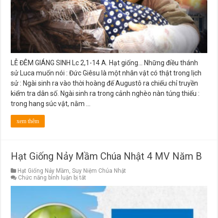
Sinh
LỄ ĐÊM GIÁNG SINH Lc 2,1-14 A. Hạt giống… Những điều thánh
sử Luca muốn nói : Đức Giêsu là một nhân vật có thật trong lịch
sử : Ngài sinh ra vào thời hoàng đế Augustô ra chiếu chỉ truyền
kiểm tra dân số. Ngài sinh ra trong cảnh nghèo nàn túng thiếu :
trong hang súc vật, nằm …
xem thêm
Hạt Giống Nảy Mầm Chúa Nhật 4 MV Năm B
Hạt Giống Nảy Mầm
,
Suy Niệm Chúa Nhật
ở
Chức năng bình luận bị tắt
Hạt
Giống
Nảy
Mầm
Chúa
Nhật