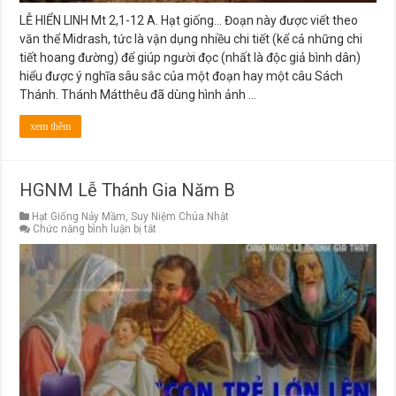
LỄ HIỂN LINH Mt 2,1-12 A. Hạt giống… Đoạn này được viết theo
văn thể Midrash, tức là vận dụng nhiều chi tiết (kể cả những chi
tiết hoang đường) để giúp người đọc (nhất là độc giả bình dân)
hiểu được ý nghĩa sâu sắc của một đoạn hay một câu Sách
Thánh. Thánh Mátthêu đã dùng hình ảnh …
xem thêm
HGNM Lễ Thánh Gia Năm B
Hạt Giống Nảy Mầm
,
Suy Niệm Chúa Nhật
ở
Chức năng bình luận bị tắt
HGNM
Lễ
Thánh
Gia
Năm
B