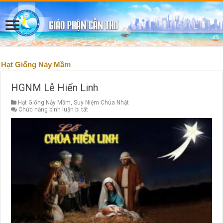
Hạt Giống Nảy Mầm
HGNM Lễ Hiển Linh
Hạt Giống Nảy Mầm
,
Suy Niệm Chúa Nhật
ở
Chức năng bình luận bị tắt
HGNM
Lễ
Hiển
Linh