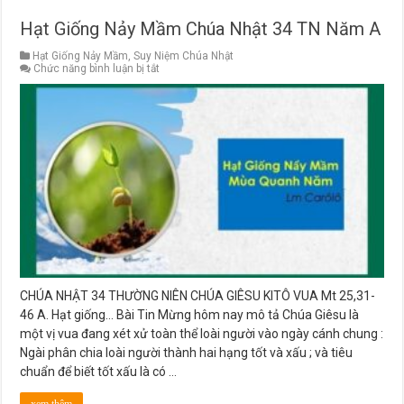
Hạt Giống Nảy Mầm Chúa Nhật 34 TN Năm A
Hạt Giống Nảy Mầm
,
Suy Niệm Chúa Nhật
ở
Chức năng bình luận bị tắt
Hạt
Giống
Nảy
Mầm
Chúa
Nhật
34
TN
Năm
A
CHÚA NHẬT 34 THƯỜNG NIÊN CHÚA GIÊSU KITÔ VUA Mt 25,31-
46 A. Hạt giống… Bài Tin Mừng hôm nay mô tả Chúa Giêsu là
một vị vua đang xét xử toàn thể loài người vào ngày cánh chung :
Ngài phân chia loài người thành hai hạng tốt và xấu ; và tiêu
chuẩn để biết tốt xấu là có …
xem thêm