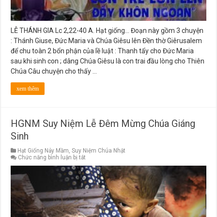
LỄ THÁNH GIA Lc 2,22-40 A. Hạt giống… Đoạn này gồm 3 chuyện
: Thánh Giuse, Đức Maria và Chúa Giêsu lên Đền thờ Giêrusalem
để chu toàn 2 bổn phận của lề luật : Thanh tẩy cho Đức Maria
sau khi sinh con ; dâng Chúa Giêsu là con trai đầu lòng cho Thiên
Chúa Câu chuyện cho thấy …
xem thêm
HGNM Suy Niệm Lễ Đêm Mừng Chúa Giáng
Sinh
Hạt Giống Nảy Mầm
,
Suy Niệm Chúa Nhật
ở
Chức năng bình luận bị tắt
HGNM
Suy
Niệm
Lễ
Đêm
Mừng
Chúa
Giáng