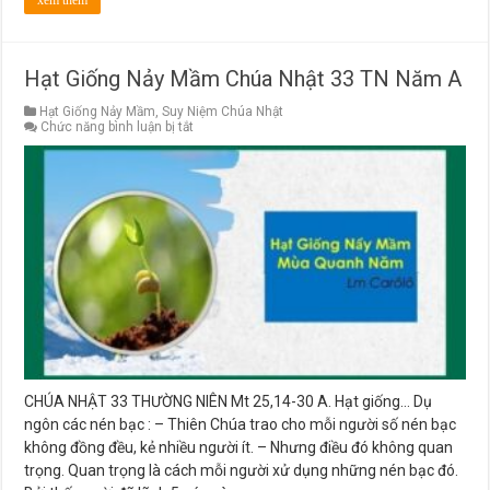
Hạt Giống Nảy Mầm Chúa Nhật 33 TN Năm A
Hạt Giống Nảy Mầm
,
Suy Niệm Chúa Nhật
ở
Chức năng bình luận bị tắt
Hạt
Giống
Nảy
Mầm
Chúa
Nhật
33
TN
Năm
A
CHÚA NHẬT 33 THƯỜNG NIÊN Mt 25,14-30 A. Hạt giống… Dụ
ngôn các nén bạc : – Thiên Chúa trao cho mỗi người số nén bạc
không đồng đều, kẻ nhiều người ít. – Nhưng điều đó không quan
trọng. Quan trọng là cách mỗi người xử dụng những nén bạc đó.