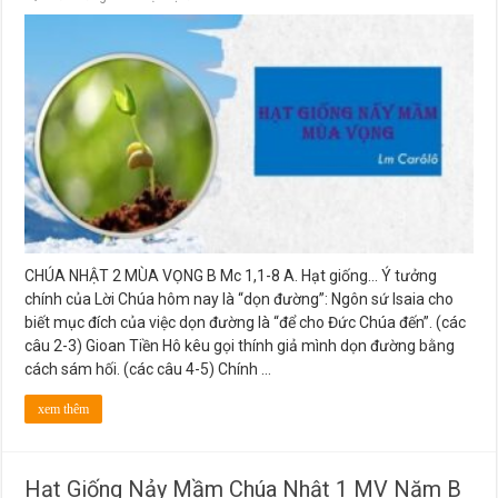
Hạt
Giống
Nảy
Mầm
Chúa
Nhật
2
MV
Năm
B
CHÚA NHẬT 2 MÙA VỌNG B Mc 1,1-8 A. Hạt giống… Ý tưởng
chính của Lời Chúa hôm nay là “dọn đường”: Ngôn sứ Isaia cho
biết mục đích của việc dọn đường là “để cho Đức Chúa đến”. (các
câu 2-3) Gioan Tiền Hô kêu gọi thính giả mình dọn đường bằng
cách sám hối. (các câu 4-5) Chính …
xem thêm
Hạt Giống Nảy Mầm Chúa Nhật 1 MV Năm B