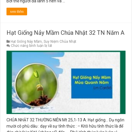
Bởi thế người đã lãnh 5 nén và …
xem thêm
Hạt Giống Nảy Mầm Chúa Nhật 32 TN Năm A
Hạt Giống Nảy Mầm
,
Suy Niệm Chúa Nhật
ở
Chức năng bình luận bị tắt
Hạt
Giống
Nảy
Mầm
Chúa
Nhật
32
TN
Năm
A
CHÚA NHẬT 32 THƯỜNG NIÊN Mt 25,1-13 A. Hạt giống… Dụ ngôn
mười cô phù dâu : dạy về sự tỉnh thức : – Kitô hữu tỉnh thức là để