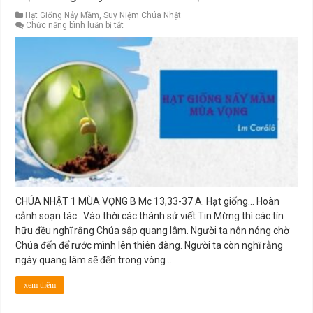
Hạt Giống Nảy Mầm
,
Suy Niệm Chúa Nhật
ở
Chức năng bình luận bị tắt
Hạt
Giống
Nảy
Mầm
Chúa
Nhật
1
MV
Năm
B
CHÚA NHẬT 1 MÙA VỌNG B Mc 13,33-37 A. Hạt giống… Hoàn
cảnh soạn tác : Vào thời các thánh sử viết Tin Mừng thì các tín
hữu đều nghĩ rằng Chúa sắp quang lâm. Người ta nôn nóng chờ
Chúa đến để rước mình lên thiên đàng. Người ta còn nghĩ rằng
ngày quang lâm sẽ đến trong vòng …
xem thêm