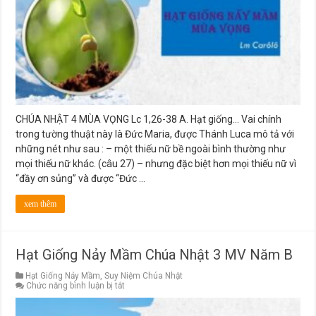
4
MV
Năm
B
CHÚA NHẬT 4 MÙA VỌNG Lc 1,26-38 A. Hạt giống… Vai chính
trong tường thuật này là Đức Maria, được Thánh Luca mô tả với
những nét như sau : – một thiếu nữ bề ngoài bình thường như
mọi thiếu nữ khác. (câu 27) – nhưng đặc biệt hơn mọi thiếu nữ vì
“đầy ơn sủng” và được “Đức …
xem thêm
Hạt Giống Nảy Mầm Chúa Nhật 3 MV Năm B
Hạt Giống Nảy Mầm
,
Suy Niệm Chúa Nhật
ở
Chức năng bình luận bị tắt
Hạt
Giống
Nảy