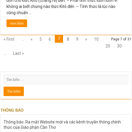
đón chờ Đức Kitô (chàng rể) đến. – Phải tỉnh thức luôn luôn vì
không ai biết chừng nào Đức Kitô đến. – Tỉnh thức là lúc nào
cũng chuẩn …
xem thêm
7
« First
...
«
5
6
8
9
»
10
Page 7 of 31
20
30
...
Last »
THÔNG BÁO
Thông báo: Ra mắt Website mới và các kênh truyền thông chính
thức của Giáo phận Cần Thơ