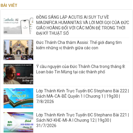
BÀI VIẾT
ĐỒNG SÁNG LẬP ACUTIS AI SUY TƯ VỀ
MAGNIFICA HUMANITAS VÀ LỜI MỜI GỌI CỦA ĐỨC
GIÁO HOÀNG ĐỐI VỚI CÁC MÔN ĐỆ TRONG THỜI
ĐẠI KỸ THUẬT SỐ
Đức Thánh Cha thăm Assisi: Thế giới đang tìm
kiếm những vị thánh giữa các con
Ý cầu nguyện của Đức Thánh Cha trong tháng 8:
Loan báo Tin Mừng tại các thành phố
Lớp Thánh Kinh Trực Tuyến ĐC Stephano Bài 222 |
Sách MA-CA-BÊ Quyển 1 I Chương 1 | 19g30 |
7/8/2026
Lớp Thánh Kinh Trực Tuyến ĐC Stephano Bài 221 |
Sách NƠ-KHE-MI-A I Chương 12 | 19g30 |
31/7/2026