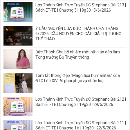
Lớp Thánh Kinh Trực Tuyến ĐC Stephano Bài 213 |
Sách ÉT-TE | Chương 5 | 19g30 | 5/6/2026
Ý CẦU NGUYỆN CỦA ĐỨC THÁNH CHA THÁNG
6/2026: CẦU NGUYỆN CHO CÁC GIÁ TRỊ TRONG
THỂ THAO
Đức Thánh Cha bổ nhiệm một nữ giáo dân làm
Tổng trưởng Bộ Truyền thông
Tóm tắt thông điệp “Magnifica humanitas” của
ĐTC Lêô XIV: AI phải phục vụ nhân loại
Lớp Thánh Kinh Trực Tuyến ĐC Stephano Bài 212 |
Sách ÉT-TE I Chương 3 | 19g30 | 29/5/2026
Lớp Thánh Kinh Trực Tuyến ĐC Stephano Bài 211 |
Sách ÉT-TE I Chương 1tt | 19g30 | 22/5/2026