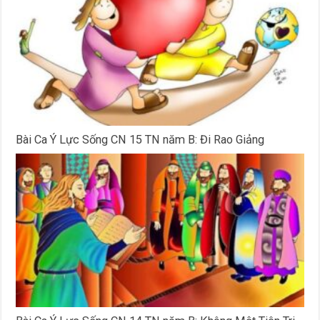
Bài Ca Ý Lực Sống CN 15 TN năm B: Đi Rao Giảng