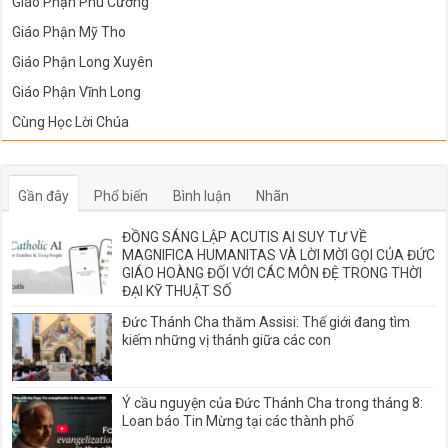
Giáo Phận Phú Cường
Giáo Phận Mỹ Tho
Giáo Phận Long Xuyên
Giáo Phận Vĩnh Long
Cùng Học Lời Chúa
Gần đây
Phổ biến
Bình luận
Nhãn
ĐỒNG SÁNG LẬP ACUTIS AI SUY TƯ VỀ
MAGNIFICA HUMANITAS VÀ LỜI MỜI GỌI CỦA ĐỨC
GIÁO HOÀNG ĐỐI VỚI CÁC MÔN ĐỆ TRONG THỜI
ĐẠI KỸ THUẬT SỐ
Đức Thánh Cha thăm Assisi: Thế giới đang tìm
kiếm những vị thánh giữa các con
Ý cầu nguyện của Đức Thánh Cha trong tháng 8:
Loan báo Tin Mừng tại các thành phố