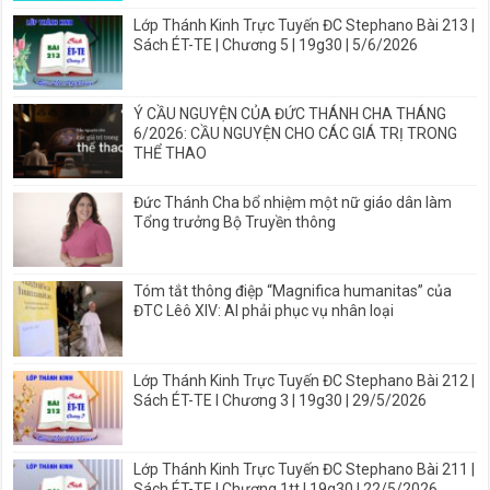
Lớp Thánh Kinh Trực Tuyến ĐC Stephano Bài 213 |
Sách ÉT-TE | Chương 5 | 19g30 | 5/6/2026
Ý CẦU NGUYỆN CỦA ĐỨC THÁNH CHA THÁNG
6/2026: CẦU NGUYỆN CHO CÁC GIÁ TRỊ TRONG
THỂ THAO
Đức Thánh Cha bổ nhiệm một nữ giáo dân làm
Tổng trưởng Bộ Truyền thông
Tóm tắt thông điệp “Magnifica humanitas” của
ĐTC Lêô XIV: AI phải phục vụ nhân loại
Lớp Thánh Kinh Trực Tuyến ĐC Stephano Bài 212 |
Sách ÉT-TE I Chương 3 | 19g30 | 29/5/2026
Lớp Thánh Kinh Trực Tuyến ĐC Stephano Bài 211 |
Sách ÉT-TE I Chương 1tt | 19g30 | 22/5/2026