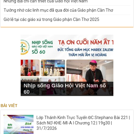
Những địa chỉ cần thiết của Giáo hội Việt Nam
Tưởng nhớ các linh mục đã qua đời của Giáo phận Cần Thơ
Giờ lễ tại các giáo xứ trong Giáo phận Cần Thơ 2025
Nhịp sống Giáo Hội Việt Nam số
60
BÀI VIẾT
Lớp Thánh Kinh Trực Tuyến ĐC Stephano Bài 221 |
Sách NƠ-KHE-MI-A I Chương 12 | 19g30 |
31/7/2026