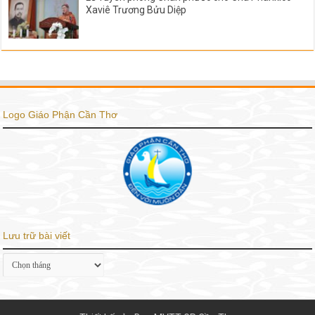
Xaviê Trương Bửu Diệp
Logo Giáo Phận Cần Thơ
Lưu trữ bài viết
Lưu
trữ
bài
viết