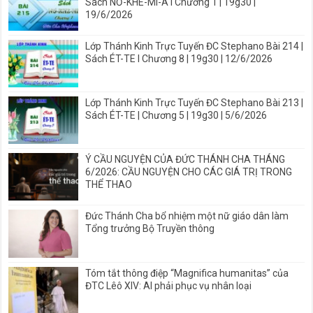
Sách NƠ-KHE-MI-A I Chương 1 | 19g30 |
19/6/2026
Lớp Thánh Kinh Trực Tuyến ĐC Stephano Bài 214 |
Sách ÉT-TE I Chương 8 | 19g30 | 12/6/2026
Lớp Thánh Kinh Trực Tuyến ĐC Stephano Bài 213 |
Sách ÉT-TE | Chương 5 | 19g30 | 5/6/2026
Ý CẦU NGUYỆN CỦA ĐỨC THÁNH CHA THÁNG
6/2026: CẦU NGUYỆN CHO CÁC GIÁ TRỊ TRONG
THỂ THAO
Đức Thánh Cha bổ nhiệm một nữ giáo dân làm
Tổng trưởng Bộ Truyền thông
Tóm tắt thông điệp “Magnifica humanitas” của
ĐTC Lêô XIV: AI phải phục vụ nhân loại