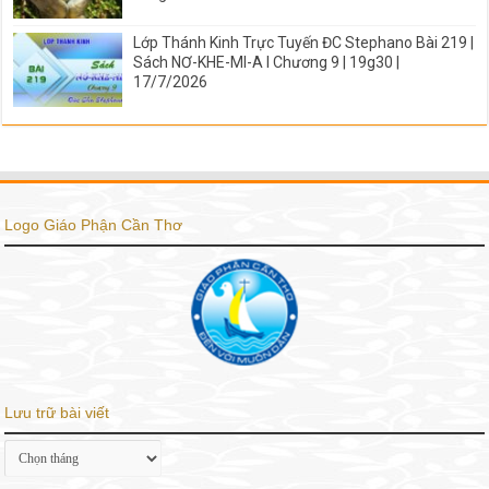
Lớp Thánh Kinh Trực Tuyến ĐC Stephano Bài 219 |
Sách NƠ-KHE-MI-A I Chương 9 | 19g30 |
17/7/2026
Logo Giáo Phận Cần Thơ
Lưu trữ bài viết
Lưu
trữ
bài