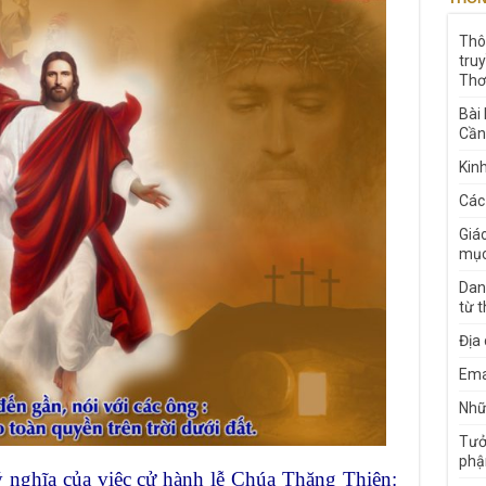
Thô
tru
Thơ
Bài
Cần
Kin
Các
Giá
mục
Dan
từ 
Địa
Ema
Nhữn
Tưở
phậ
ý nghĩa của việc cử hành lễ Chúa Thăng Thiên: