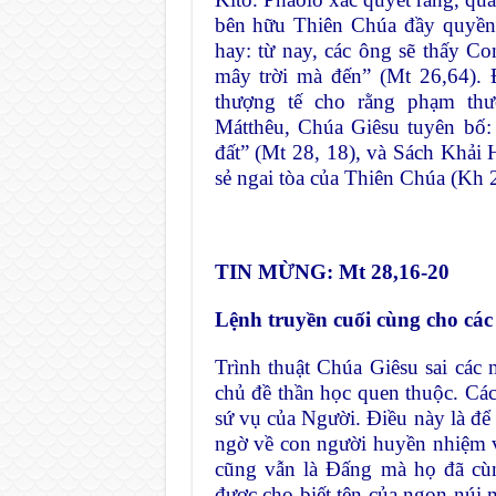
bên hữu Thiên Chúa đầy quyền 
hay: từ nay, các ông sẽ thấy 
mây trời mà đến” (Mt 26,64). 
thượng tế cho rằng phạm th
Mátthêu, Chúa Giêsu tuyên bố: 
đất” (Mt 28, 18), và Sách Khải
sẻ ngai tòa của Thiên Chúa (Kh 2
TIN MỪNG: Mt 28,16-20
Lệnh truyền cuối cùng cho cá
Trình thuật Chúa Giêsu sai cá
chủ đề thần học quen thuộc. Các
sứ vụ của Người. Điều này là để 
ngờ về con người huyền nhiệm v
cũng vẫn là Đấng mà họ đã cù
được cho biết tên của ngọn núi