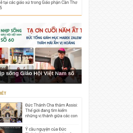
lễ tại các giáo xứ trong Giáo phận Cần Thơ
5
ịp sống Giáo Hội Việt Nam số
IẾT
Đức Thánh Cha thăm Assisi:
Thế giới đang tìm kiếm
những vị thánh giữa các con
Ý cầu nguyện của Đức