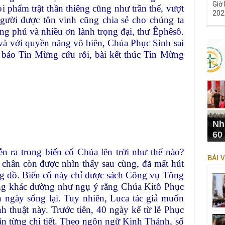
Giờ 
 phẩm trật thần thiêng cũng như trần thế, vượt
202
Người được tôn vinh cũng chia sẻ cho chúng ta
g phú và nhiều ơn lành trọng đại, thư Êphêsô.
và với quyền năng vô biên, Chúa Phục Sinh sai
n báo Tin Mừng cứu rỗi, bài kết thúc Tin Mừng
Nh
60
n ra trong biến cố Chúa lên trời như thế nào?
BÀI V
 chân còn được nhìn thấy sau cùng, đã mất hút
ng đồ. Biến cố này chỉ được sách Công vụ Tông
ừng khác dường như ngụ ý rằng Chúa Kitô Phục
h ngày sống lại. Tuy nhiên, Luca tác giả muốn
nh thuật này. Trước tiên, 40 ngày kể từ lễ Phục
ận từng chi tiết. Theo ngôn ngữ Kinh Thánh, số