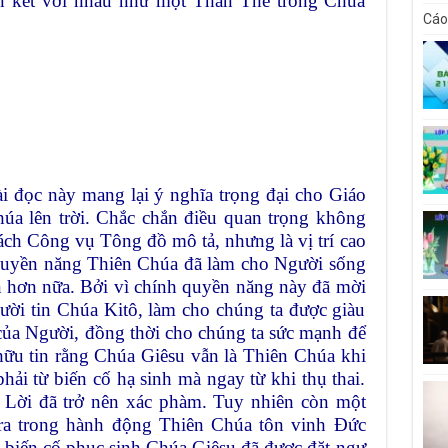
ắn kết với nhau như một Thân Thể trong Chúa
Cáo
ài đọc này mang lại ý nghĩa trọng đại cho Giáo
húa lên trời. Chắc chắn điều quan trọng không
sách Công vụ Tông đồ mô tả, nhưng là vị trí cao
Quyền năng Thiên Chúa đã làm cho Người sống
ện hơn nữa. Bởi vì chính quyền năng này đã mời
ười tin Chúa Kitô, làm cho chúng ta được giàu
của Người, đồng thời cho chúng ta sức mạnh để
hữu tin rằng Chúa Giêsu vẫn là Thiên Chúa khi
ải từ biến cố hạ sinh mà ngay từ khi thụ thai.
 Lời đã trở nên xác phàm. Tuy nhiên còn một
 ra trong hành động Thiên Chúa tôn vinh Đức
a biến cố phục sinh Chúa Giêsu đã được đặt ngự