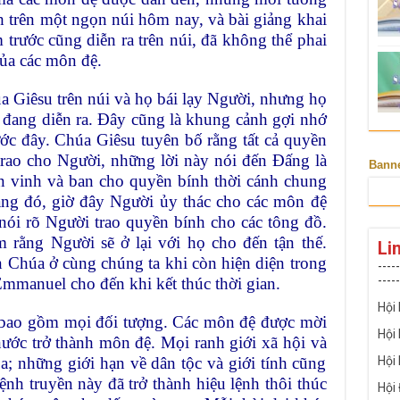
h trên một ngọn núi hôm nay, và bài giảng khai
rước cũng diễn ra trên núi, đã không thể phai
của các môn đệ.
 Giêsu trên núi và họ bái lạy Người, nhưng họ
 đang diễn ra. Đây cũng là khung cảnh gợi nhớ
ớc đây. Chúa Giêsu tuyên bố rằng tất cả quyền
 trao cho Người, những lời này nói đến Đấng là
Bann
 vinh và ban cho quyền bính thời cánh chung
ăng đó, giờ đây Người ủy thác cho các môn đệ
nói rõ Người trao quyền bính cho các tông đồ.
 rằng Người sẽ ở lại với họ cho đến tận thế.
Li
Chúa ở cùng chúng ta khi còn hiện diện trong
-----
-----
Emmanuel cho đến khi kết thúc thời gian.
Hội
à bao gồm mọi đối tượng. Các môn đệ được mời
Hội
ước trở thành môn đệ. Mọi ranh giới xã hội và
Hội
a; những giới hạn về dân tộc và giới tính cũng
nh truyền này đã trở thành hiệu lệnh thôi thúc
Hội