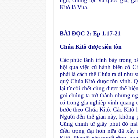
ngữ, chủng tộc và quốc gia, g
Kitô là Vua.
BÀI ĐỌC 2: Ep 1,17-21
Chúa Kitô được siêu tôn
Các phúc lành trình bày trong b
hội qua việc cử hành biến cố C
phải là cách thế Chúa ra đi như 
quý Chúa Kitô được tôn vinh. 
lại từ cõi chết cũng được thể hi
gọi chúng ta trở thành những ng
có trong gia nghiệp vinh quang 
bước theo Chúa Kitô. Các Kitô 
Người đến thế gian này, không ph
Cũng chính từ giây phút đó mà
điều trọng đại hơn nữa đã xảy
Kitô. Phaolô xác quyết rằng, qu