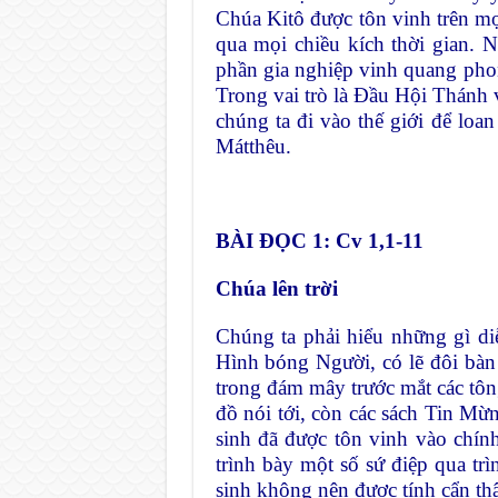
Chúa Kitô được tôn vinh trên mọi
qua mọi chiều kích thời gian. 
phần gia nghiệp vinh quang phon
Trong vai trò là Đầu Hội Thánh 
chúng ta đi vào thế giới để loa
Mátthêu.
BÀI ĐỌC 1: Cv 1,1-11
Chúa lên trời
Chúng ta phải hiểu những gì diễ
Hình bóng Người, có lẽ đôi bàn
trong đám mây trước mắt các tô
đồ nói tới, còn các sách Tin M
sinh đã được tôn vinh vào chín
trình bày một số sứ điệp qua trì
sinh không nên được tính cẩn th