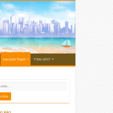
Học Kinh Thánh
TTMV GPCT
G BÁO