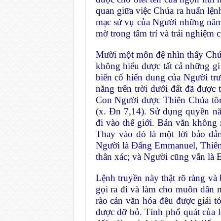
quan giữa việc Chúa ra huấn lện
mạc sứ vụ của Người những năm t
mờ trong tâm trí và trải nghiệm 
Mười một môn đệ nhìn thấy Chúa
không hiểu được tất cả những gì
biến cố hiển dung của Người trư
năng trên trời dưới đất đã được
Con Người được Thiên Chúa tôn
(x. Đn 7,14). Sử dụng quyền n
đi vào thế giới. Bản văn không 
Thay vào đó là một lời bảo đảm
Người là Đấng Emmanuel, Thiên 
thân xác; và Người cũng vẫn là 
Lệnh truyền này thật rõ ràng v
gọi ra đi và làm cho muôn dân n
rào cản văn hóa đều được giải tỏ
được dỡ bỏ. Tính phổ quát của lệ