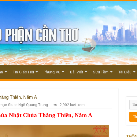
ận
Tin Giáo Hội
Phụng Vụ
Bài Viết
Sưu Tầm
Tài Liệu
hăng Thiên, Năm A
 mục Giuse Ngô Quang Trung
2,902 lượt xem
húa Nhật Chúa Thăng Thiên, Năm A
THÔN