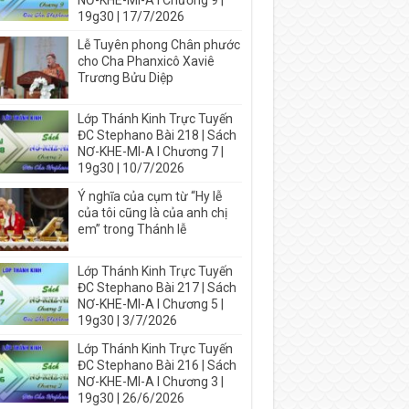
NƠ-KHE-MI-A I Chương 9 |
19g30 | 17/7/2026
Lễ Tuyên phong Chân phước
cho Cha Phanxicô Xaviê
Trương Bửu Diệp
Lớp Thánh Kinh Trực Tuyến
ĐC Stephano Bài 218 | Sách
NƠ-KHE-MI-A I Chương 7 |
19g30 | 10/7/2026
Ý nghĩa của cụm từ “Hy lễ
của tôi cũng là của anh chị
em” trong Thánh lễ
Lớp Thánh Kinh Trực Tuyến
ĐC Stephano Bài 217 | Sách
NƠ-KHE-MI-A I Chương 5 |
19g30 | 3/7/2026
Lớp Thánh Kinh Trực Tuyến
ĐC Stephano Bài 216 | Sách
NƠ-KHE-MI-A I Chương 3 |
19g30 | 26/6/2026