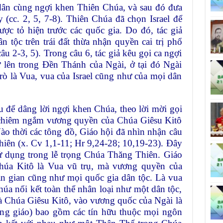
ân cùng ngợi khen Thiên Chúa, và sau đó đưa
 (cc. 2, 5, 7-8). Thiên Chúa đã chọn Israel để
ợc tỏ hiện trước các quốc gia. Do đó, tác giả
n tộc trên trái đất thừa nhận quyền cai trị phổ
âu 2-3, 5). Trong câu 6, tác giả kêu gọi ca ngợi
lên trong Đền Thánh của Ngài, ở tại đó Ngài
 trò là Vua, vua của Israel cũng như của mọi dân
 để dâng lời ngợi khen Chúa, theo lời mời gọi
 chiêm ngắm vương quyền của Chúa Giêsu Kitô
 Vào thời các tông đồ, Giáo hội đã nhìn nhận câu
hiên (x. Cv 1,1-11; Hr 9,24-28; 10,19-23). Đây
ử dụng trong lễ trọng Chúa Thăng Thiên. Giáo
húa Kitô là Vua vũ trụ, mà vương quyền của
ần gian cũng như mọi quốc gia dân tộc. Là vua
húa nối kết toàn thể nhân loại như một dân tộc,
à Chúa Giêsu Kitô, vào vương quốc của Ngài là
ông giáo) bao gồm các tín hữu thuộc mọi ngôn