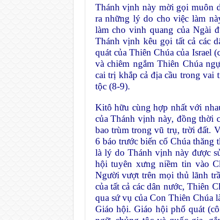
Thánh vịnh này mời gọi muôn d
ra những lý do cho việc làm này
làm cho vinh quang của Ngài đư
Thánh vịnh kêu gọi tất cả các dâ
quát của Thiên Chúa của Israel (c
và chiêm ngắm Thiên Chúa ngự 
cai trị khắp cả địa cầu trong vai
tộc (8-9).
Kitô hữu cùng hợp nhất với nhau
của Thánh vịnh này, đồng thời
bao trùm trong vũ trụ, trời đất.
6 báo trước biến cố Chúa thăng t
là lý do Thánh vịnh này được s
hội tuyên xưng niềm tin vào C
Người vượt trên mọi thủ lãnh tr
của tất cả các dân nước, Thiên C
qua sứ vụ của Con Thiên Chúa l
Giáo hội. Giáo hội phổ quát (c