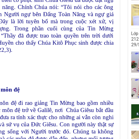
năng. Chính Chúa nói: “Tôi nói cho các ông
Con Người ngự bên Đấng Toàn Năng và ngự giá
Đây là lời tuyên bố mà trong cuộc xét xử, vị
ượng. Trong phần cuối cùng của Tin Mừng
Lớp
“Thầy đã được trao toàn quyền trên trời dưới
212 
 Huyền cho thấy Chúa Kitô Phục sinh được chia
29/
2,3).
c môn đệ
c môn đệ đi rao giảng Tin Mừng bao gồm nhiều
 môn đệ trở về Galilê, nơi Chúa Giêsu bắt đầu
đưa ra tính xác thực cho những ai vẫn còn nghi
à sứ vụ của Đức Giêsu. Con người này thật sự
ng sống với Người trước đó. Chúng ta không
 mà các môn đệ được dẫn đến, nhưng mối tương