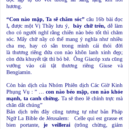
hương.
“Con nào mập, Ta sẽ chăm sóc”
câu 16b bài đọc
I
,
được một Vị Thầy lưu ý,
bảy chữ trên,
dễ làm
cho có người nghĩ rằng chiên nào béo tốt thì chăm
sóc. Mấy chữ nầy có thể mang ý nghĩa như nhiều
cha mẹ, hay có sẳn trong mình cái thói đời
là thương riêng đứa con nào khôn lanh xinh đẹp;
còn đứa khuyết tật thì bỏ bê. Ông Giacóp xưa cũng
vướng vào cái tật thương riêng Giuse và
Bengiamin.
Còn bản dịch của Nhóm Phiên dịch Các Giờ Kinh
Phụng Vụ : ” …
con nào béo mập, con nào khỏe
mạnh, ta canh chừng.
Ta sẽ theo lẽ chính trực mà
chăn dắt chúng”
Bản dịch trên đây cũng tương tự như bản Pháp
Ngữ La Bible de Jérusalem:
Celle qui est grasse et
bien portante,
je veillerai
(trông chừng, giám