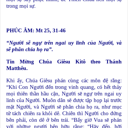
trong mọi sự.
PHÚC ÂM: Mt 25, 31-46
“Ngườ
i s
ẽ
ng
ự
trên ngai uy linh c
ủ
a Ng
ườ
i, và
s
ẽ
phân chia h
ọ
ra”.
Tin Mừng Chúa Giêsu Kitô theo Thánh
Matthêu.
Khi ấy, Chúa Giêsu phán cùng các môn đệ rằng:
“Khi Con Người đến trong vinh quang, có hết thảy
mọi thiên thần hầu cận, Người sẽ ngự trên ngai uy
linh của Người. Muôn dân sẽ được tập họp lại trước
mặt Người, và Người sẽ phân chia họ ra, như mục
tử tách chiên ra khỏi dê. Chiên thì Người cho đứng
bên phải, còn dê ở bên trái. “Bấy giờ Vua sẽ phán
với những người bên hữu rằng: “Hãy đến, hỡi