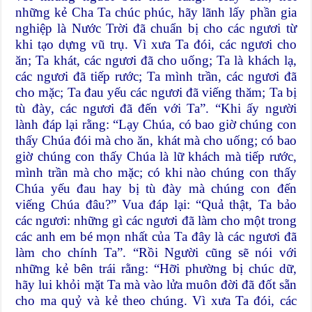
những kẻ Cha Ta chúc phúc, hãy lãnh lấy phần gia
nghiệp là Nước Trời đã chuẩn bị cho các ngươi từ
khi tạo dựng vũ trụ. Vì xưa Ta đói, các ngươi cho
ăn; Ta khát, các ngươi đã cho uống; Ta là khách lạ,
các ngươi đã tiếp rước; Ta mình trần, các ngươi đã
cho mặc; Ta đau yếu các ngươi đã viếng thăm; Ta bị
tù đày, các ngươi đã đến với Ta”. “Khi ấy người
lành đáp lại rằng: “Lạy Chúa, có bao giờ chúng con
thấy Chúa đói mà cho ăn, khát mà cho uống; có bao
giờ chúng con thấy Chúa là lữ khách mà tiếp rước,
mình trần mà cho mặc; có khi nào chúng con thấy
Chúa yếu đau hay bị tù đày mà chúng con đến
viếng Chúa đâu?” Vua đáp lại: “Quả thật, Ta bảo
các ngươi: những gì các ngươi đã làm cho một trong
các anh em bé mọn nhất của Ta đây là các ngươi đã
làm cho chính Ta”. “Rồi Người cũng sẽ nói với
những kẻ bên trái rằng: “Hỡi phường bị chúc dữ,
hãy lui khỏi mặt Ta mà vào lửa muôn đời đã đốt sẵn
cho ma quỷ và kẻ theo chúng. Vì xưa Ta đói, các