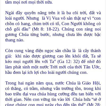
tâm mọi nơi mọi thời nữa.
Ngài đầy quyên năng trên it là ba cõi trời, đất và
loài người. Nhưng là Vị Vua vô sản thật sự vì “con
chồn có hang, chim trời có tổ, Con Người không có
chỗ gối đầu” (Mt 8: 18-22). Chúng con ráng noi
gương Chúa từng bước, nhưng chưa lên được bậc
thang nào.
Còn cung vàng điện ngọc sân chầu là là cây thánh
giá: khi nào được giương cao lên khỏi đất, Ta sẽ
kéo mọi người lên với Ta” (Ga 12: 32) để nhờ đó
làm phát sinh một nước Trời mới của thời Tân Ước,
hầu đem lại ích lợi cho loài người chúng con.
Trong hai ngàn năm qua, nước Chúa là Giáo Hội,
có thăng, có trầm, nhưng vẫn trường tồn, trong khi
bao triều đại vua chúa hùng cường đều tan biến với
thời gian. Nên con vững tin vào lời Chúa hứa “sẽ ở
cùng chúng con mọi ngày cho đến tận thế” (Mt 28: