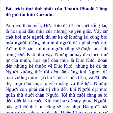
Bài trích thư thứ nhất của Thánh Phaolô Tông
đồ gửi tín hữu Côrintô.
Anh em thân mến, Ðức Kitô đã từ cõi chết sống lại,
là hoa quả đầu mùa của những kẻ yên giấc. Vậy sự
chết bởi một người, thì sự kẻ chết sống lại cũng bởi
một người. Cũng như mọi người đều phải chết nơi
Ađam thế nào, thì mọi người cũng sẽ được tác sinh
trong Ðức Kitô như vậy. Nhưng ai nấy đều theo thứ
tự của mình, hoa quả đầu mùa là Ðức Kitô, đoạn
đến những kẻ thuộc về Ðức Kitô, những kẻ đã tin
Người xuống thế: rồi đến tận cùng khi Người đã
trao vương quốc lại cho Thiên Chúa Cha, và đã tiêu
diệt mọi đầu mục, quyền năng và thế lực. Nhưng
Người còn phải cai trị cho đến khi Người đặt mọi
quân thù dưới chân Người. Kẻ thù cuối cùng sẽ bị
tiêu diệt là sự chết. Khi mọi sự đã suy phục Người,
bấy giờ chính Con cũng sẽ suy phục Ðấng đã bắt
mọi sự suy phục mình, để Thiên Chúa nên mọi sự