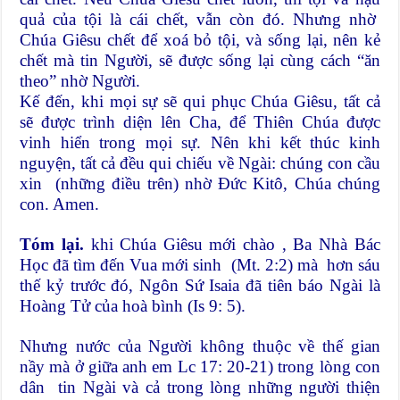
quả của tội là cái chết, vẫn còn đó. Nhưng nhờ
Chúa Giêsu chết để xoá bỏ tội, và sống lại, nên kẻ
chết mà tin Người, sẽ được sống lại cùng cách “ăn
theo” nhờ Người.
Kế đến, khi mọi sự sẽ qui phục Chúa Giêsu, tất cả
sẽ được trình diện lên Cha, để Thiên Chúa được
vinh hiển trong mọi sự. Nên khi kết thúc kinh
nguyện, tất cả đều qui chiếu về Ngài: chúng con cầu
xin (những điều trên) nhờ Đức Kitô, Chúa chúng
con. Amen.
Tóm lại.
khi Chúa Giêsu mới chào , Ba Nhà Bác
Học đã tìm đến Vua mới sinh (Mt. 2:2) mà hơn sáu
thế kỷ trước đó, Ngôn Sứ Isaia đã tiên báo Ngài là
Hoàng Tử của hoà bình (Is 9: 5).
Nhưng nước của Người không thuộc về thế gian
nầy mà ở giữa anh em Lc 17: 20-21) trong lòng con
dân tin Ngài và cả trong lòng những người thiện