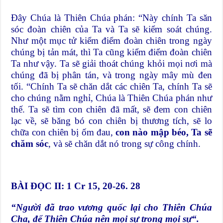
Ðây Chúa là Thiên Chúa phán: “Này chính Ta săn
sóc đoàn chiên của Ta và Ta sẽ kiểm soát chúng.
Như một mục tử kiểm điểm đoàn chiên trong ngày
chúng bị tản mát, thì Ta cũng kiểm điểm đoàn chiên
Ta như vậy. Ta sẽ giải thoát chúng khỏi mọi nơi mà
chúng đã bị phân tán, và trong ngày mây mù đen
tối. “Chính Ta sẽ chăn dắt các chiên Ta, chính Ta sẽ
cho chúng nằm nghỉ, Chúa là Thiên Chúa phán như
thế. Ta sẽ tìm con chiên đã mất, sẽ đem con chiên
lạc về, sẽ băng bó con chiên bị thương tích, sẽ lo
chữa con chiên bị ốm đau,
con nào mập béo, Ta sẽ
chăm sóc
, và sẽ chăn dắt nó trong sự công chính.
BÀI ĐỌC II: 1 Cr 15, 20-26. 28
“Ngườ
i
đ
ã
trao vương quố
c l
ạ
i cho Thiên Chúa
Cha,
để
Thiên Chúa nên m
ọ
i s
ự
trong m
ọ
i s
ự
“.