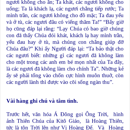
ngươi không cho ăn; Ta khát, các ngươi không cho
uống; Ta là khách lạ, các ngươi chẳng tiếp rước; Ta
mình trần, các ngươi không cho đồ mặc; Ta đau yếu
và ở tù, các ngươi đâu có viếng thăm Ta!” “Bấy giờ
họ cũng đáp lại rằng: “Lạy Chúa có bao giờ chúng
con đã thấy Chúa đói khát, khách lạ hay mình trần,
yếu đau hay ở tù, mà chúng con chẳng giúp đỡ
Chúa đâu?” Khi ấy Người đáp lại: “Ta bảo thật cho
các ngươi biết: những gì các ngươi đã không làm
cho một trong các anh em bé mọn nhất của Ta đây,
là các ngươi đã không làm cho chính Ta”. Những kẻ
ấy sẽ phải tống vào chốn cực hình muôn thuở, còn
các người lành thì được vào cõi sống ngàn thu”.
Vài hàng ghi chú và tâm tình.
Trước hết, văn hóa Á Đông gọi Ông Trời, hình
ảnh Thiên Chúa của Kitô Giáo, là Hoàng Thiên,
tức là tôn Trời lên như Vị Hoàng Đế. Và Hoàng