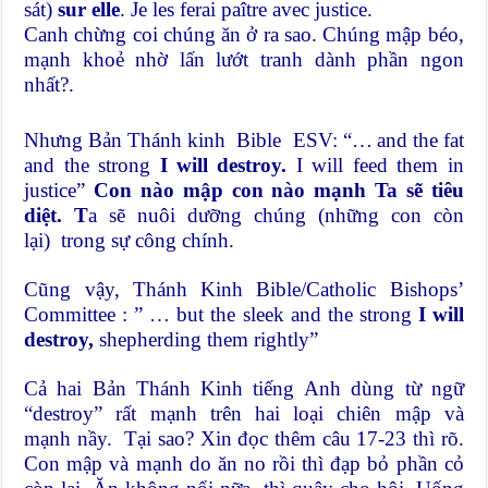
sát)
sur elle
. Je les ferai paître avec justice.
Canh chừng coi chúng ăn ở ra sao. Chúng mập béo,
mạnh khoẻ nhờ lấn lướt tranh dành phần ngon
nhất?.
Nhưng Bản Thánh kinh Bible ESV: “…
and the fat
and the strong
I will destroy.
I will feed them in
justice”
Con n
ào mập con nào mạnh Ta sẽ tiêu
di
ệt. T
a sẽ nuôi dưỡng chúng (những con còn
lại) trong sự công chính.
Cũng vậy, Thánh Kinh Bible/Catholic Bishops’
Committee : ” … but the sleek and the strong
I will
destroy,
shepherding them rightly”
Cả hai Bản Thánh Kinh tiếng Anh dùng từ ngữ
“destroy” rất mạnh trên hai loại chiên mập và
mạnh nầy. Tại sao? Xin đọc thêm câu 17-23 thì rõ.
Con mập và mạnh do ăn no rồi thì đạp bỏ phần cỏ