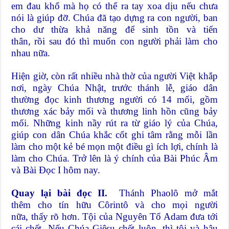
em đau khổ mà họ có thể ra tay xoa dịu nếu chưa
nói là giúp đỡ. Chúa đã tạo dựng ra con người, ban
cho dư thừa khả năng để sinh tồn và tiến
thân, rồi sau đó thì muốn con người phải làm cho
nhau nữa.
Hiện giờ, còn rất nhiều nhà thờ của người Việt khắp
nơi, ngày Chúa Nhật, trước thánh lễ, giáo dân
thường đọc kinh thương người có 14 mối, gồm
thương xác bảy mối và thương linh hồn cũng bảy
mối. Những kinh nầy rút ra từ giáo lý của Chúa,
giúp con dân Chúa khắc cốt ghi tâm rằng mỗi lần
làm cho một kẻ bé mọn một điều gì ích lợi, chính là
làm cho Chúa. Trở lên là ý chính của Bài Phúc Âm
và Bài Đọc I hôm nay.
Quay lại bài đọc II.
Thánh Phaolô mở mắt
thêm cho tín hữu Côrintô và cho mọi người
nữa, thấy rõ hơn. Tội của Nguyên Tổ Adam đưa tới
cái chết. Nếu Chúa Giêsu chết luôn, thì tội và hậu