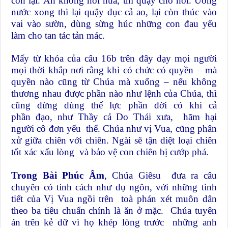
còn lại. Ăn không nổi nữa, thì quậy cho hôi. Uống
nước xong thì lại quậy đục cả ao, lại còn thúc vào
vai vào sườn, dùng sừng húc những con đau yếu
làm cho tan tác tản mác.
Mấy từ khóa của câu 16b trên đây dạy mọi người
mọi thời khắp nơi rằng khi có chức có quyền – mà
quyền nào cũng từ Chúa mà xuống – nếu không
thương nhau được phần nào như lệnh của Chúa, thì
cũng đừng dùng thế lực phần đời có khi cả
phần đạo, như Thầy cả Do Thái xưa, hãm hại
người cô đơn yếu thế. Chúa như vị Vua, cũng phân
xử giữa chiên với chiên. Ngài sẽ tận diệt loại chiên
tốt xác xấu lòng và bảo vệ con chiên bị cướp phá.
Trong Bài Phúc Âm
, Chúa Giêsu đưa ra câu
chuyên có tính cách như dụ ngôn, với những tình
tiết của Vị Vua ngồi trên toà phán xét muôn dân
theo ba tiêu chuẩn chính là ăn ở mặc. Chúa tuyên
án trên kẻ dữ vì họ khép lòng trước những anh