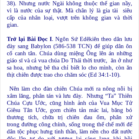
38). Nhưng nước Ngài không thuộc thế gian nầy,
vì là nước của sự thật. Mà chân lý là gia tài siêu
cấp của nhân loại, vượt trên không gian và thời
gian.
Trở lại Bài Đọc I
. Ngôn Sứ Edêkiên theo dân lưu
đày sang Babylon (586-538 TCN) để giúp dân ôn
cố canh tân. Chúa dùng miệng Ông lên án những
giáo sĩ và cả vua chúa Do Thái thời trước, ăn ở như
sa hoa, nhưng bê tha chỉ biết lo cho mình, còn ăn
thịt chiên được trao cho chăm sóc (Ed 34:1-10).
Nên làm cho đàn chiên Chúa mới ra nông nỗi bị
xâm lăng, phân tán và lưu đày. Nhưng “Ta” Thiên
Chúa Cựu Ước, cũng hình ảnh của Vua Mục Tử
Giêsu Tân Ước, gom chiên tản mác lai, băng bó
thương tích, chữa trị chiên đau ốm, phân xử
trong đường công chính, sống trong thể chế mới để
dân tộc phục hưng tinh thần, làm nền cho đất nước
độc lập tự do với tương lai sáng lạng khi hồi