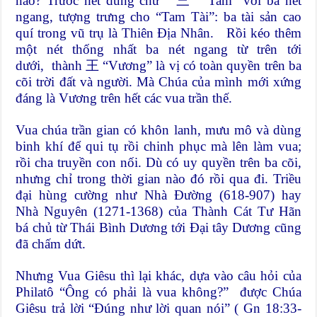
nào? Trước hết dùng chữ 三 “Tam” với ba nét
ngang, tượng trưng cho “Tam Tài”: ba tài sản cao
quí trong vũ trụ là Thiên Địa Nhân. Rồi kéo thêm
một nét thống nhất ba nét ngang từ trên tới
dưới, thành 王 “Vương” là vị có toàn quyền trên ba
cõi trời đất và người. Mà Chúa của mình mới xứng
đáng là Vương trên hết các vua trần thế.
Vua chúa trần gian có khôn lanh, mưu mô và dùng
binh khí để qui tụ rồi chinh phục mà lên làm vua;
rồi cha truyền con nối. Dù có uy quyền trên ba cõi,
nhưng chỉ trong thời gian nào đó rồi qua đi. Triều
đại hùng cường như Nhà Đường (618-907) hay
Nhà Nguyên (1271-1368) của Thành Cát Tư Hãn
bá chủ từ Thái Bình Dương tới Đại tây Dương cũng
đã chấm dứt.
Nhưng Vua Giêsu thì lại khác, dựa vào câu hỏi của
Philatô “Ông có phải là vua không?” được Chúa
Giêsu trả lời “Đúng như lời quan nói” ( Gn 18:33-