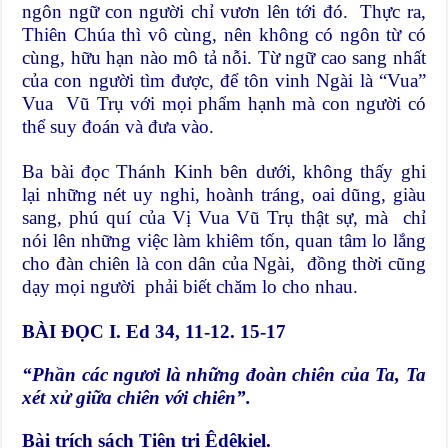
ngôn ngữ con người chỉ vươn lên tới đó. Thực ra,
Thiên Chúa thì vô cùng, nên không có ngôn từ có
cùng, hữu hạn nào mô tả nỗi. Từ ngữ cao sang nhất
của con người tìm được, để tôn vinh Ngài là “Vua”
Vua Vũ Trụ với mọi phẩm hạnh mà con người có
thể suy đoán và đưa vào.
Ba bài đọc Thánh Kinh bên dưới, không thấy ghi
lại những nét uy nghi, hoành tráng, oai dũng, giàu
sang, phú quí của Vị Vua Vũ Trụ thật sự, mà chỉ
nói lên những việc làm khiêm tốn, quan tâm lo lắng
cho đàn chiên là con dân của Ngài, đồng thời cũng
dạy mọi người phải biết chăm lo cho nhau.
BÀI ĐỌC I. Ed 34, 11-12. 15-17
“Phầ
n các ng
ươi là nhữ
ng
đoàn chiên củ
a Ta, Ta
xét x
ử
gi
ữ
a chiên v
ớ
i chiên”.
Bài trích sách Tiên tri Êdêkiel.