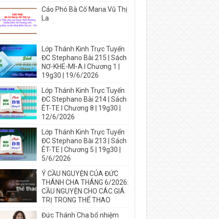
Cáo Phó Bà Cố Maria Vũ Thị
La
Lớp Thánh Kinh Trực Tuyến
ĐC Stephano Bài 215 | Sách
NƠ-KHE-MI-A I Chương 1 |
19g30 | 19/6/2026
Lớp Thánh Kinh Trực Tuyến
ĐC Stephano Bài 214 | Sách
ÉT-TE I Chương 8 | 19g30 |
12/6/2026
Lớp Thánh Kinh Trực Tuyến
ĐC Stephano Bài 213 | Sách
ÉT-TE | Chương 5 | 19g30 |
5/6/2026
Ý CẦU NGUYỆN CỦA ĐỨC
THÁNH CHA THÁNG 6/2026:
CẦU NGUYỆN CHO CÁC GIÁ
TRỊ TRONG THỂ THAO
Đức Thánh Cha bổ nhiệm