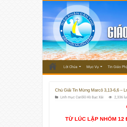
Lời Chúa
Mục Vụ
Tin Giáo Ph
Chú Giải Tin Mừng Marcô 3,13-6,6 – L
Linh mục Carôlô Hồ Bạc Xái
2,336 l
TỪ LÚC LẬP NHÓM 12 