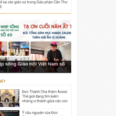
lễ tại các giáo xứ trong Giáo phận Cần Thơ
5
ịp sống Giáo Hội Việt Nam số
IẾT
Đức Thánh Cha thăm Assisi:
Thế giới đang tìm kiếm
những vị thánh giữa các con
Ý cầu nguyện của Đức