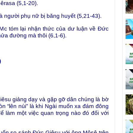
asa (5,1-20).
ười phụ nữ bị băng huyết (5,21-43).
c tóm lại nhận thức của dư luận về Đức
nửa đường mà thôi (6,1-6).
)
iêsu giảng dạy và gặp gỡ dân chúng là bờ
 còn “lên núi” là khi Ngài muốn xa đám đông
ể làm một việc quan trọng nào đó đối với
 so sánh Đức Giêsu với ông Môsê trên