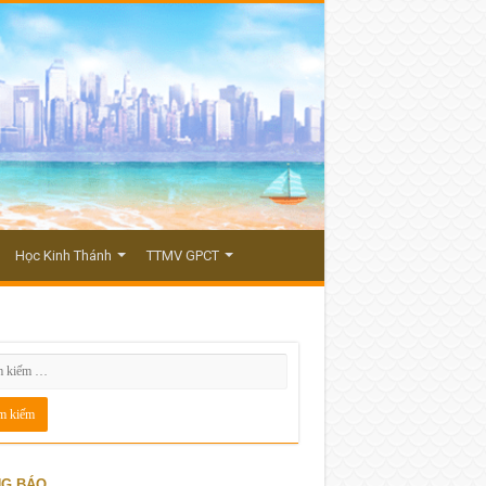
Học Kinh Thánh
TTMV GPCT
G BÁO