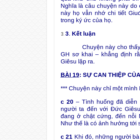
Nghĩa là câu chuyện này do 
này họ vẫn nhớ chi tiết Giu
trong ký ức của họ.
3
.
Kết luận
Chuyện này cho thấy Mc 
GH sơ khai – khẳng định r
Giêsu lập ra.
BÀI 19
: SỰ CAN THIỆP CỦA
*** Chuyện này chỉ một mình M
c 20
– Tình huống đã diễn r
người ta đến với Đức Giês
đang ở chật cứng, đến nỗi
Như thế là có ảnh hưởng tới 
c 21
Khi đó, những người bà 