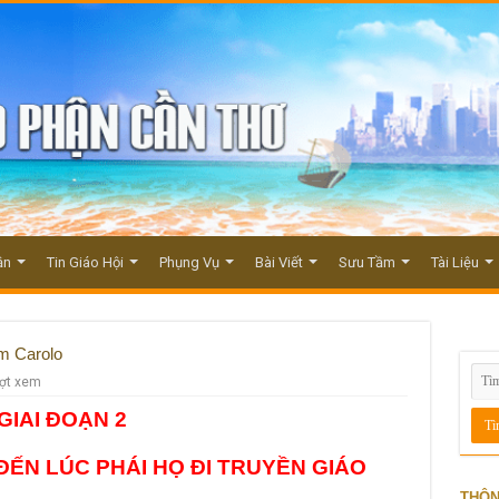
ận
Tin Giáo Hội
Phụng Vụ
Bài Viết
Sưu Tầm
Tài Liệu
m Carolo
ượt xem
GIAI ĐOẠN 2
ĐẾN LÚC PHÁI HỌ ĐI TRUYỀN GIÁO
THÔN