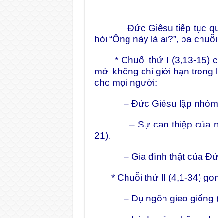
Đức Giêsu tiếp tục qua n
hỏi “Ông này là ai?”, ba chuỗi
* Chuối thứ I (3,13-15) ch
mới không chỉ giới hạn trong
cho mọi người:
– Đức Giêsu lập nhóm 12
– Sự can thiệp của nhữn
21).
– Gia đình thật của Đức 
* Chuỗi thứ II (4,1-34) go
– Dụ ngôn gieo giống (4