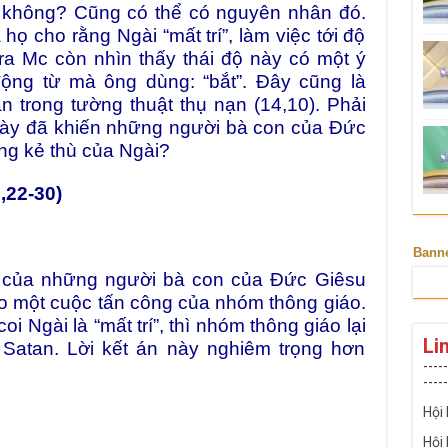
i không? Cũng có thể có nguyên nhân đó.
ọ cho rằng Ngài “mất trí”, làm việc tới độ
ra Mc còn nhìn thấy thái độ này có một ý
động từ mà ông dùng: “bắt”. Đây cũng là
n trong tường thuật thụ nạn (14,10). Phải
này đã khiến những người bà con của Đức
ững kẻ thù của Ngài?
,22-30)
Bann
của những người bà con của Đức Giêsu
o một cuộc tấn công của nhóm thông giáo.
 Ngài là “mất trí”, thì nhóm thông giáo lại
Li
 Satan. Lời kết án này nghiêm trọng hơn
-----
-----
Hội
Hội