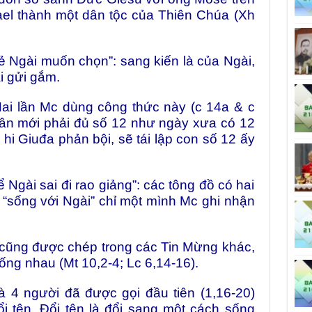
srael thành một dân tộc của Thiên Chúa (Xh
 Ngài muốn chọn”: sang kiến là của Ngài,
i gửi gắm.
Hai lần Mc dùng công thức này (c 14a & c
dân mới phải đủ số 12 như ngày xưa có 12
k hi Giuđa phản bội, sẽ tái lập con số 12 ấy
gài sai đi rao giảng”: các tông đồ có hai
ết “sống với Ngài” chỉ một mình Mc ghi nhận
ũng được chép trong các Tin Mừng khác,
iống nhau (Mt 10,2-4; Lc 6,14-16).
 4 người đã được gọi đầu tiên (1,16-20)
i tên. Đổi tên là đổi sang một cách sống