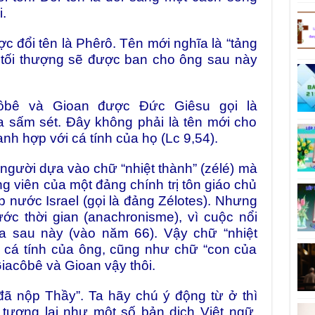
i.
 đổi tên là Phêrô. Tên mới nghĩa là “tảng
n tối thượng sẽ được ban cho ông sau này
bê và Gioan được Đức Giêsu gọi là
 sấm sét. Đây không phải là tên mới cho
anh hợp với cá tính của họ (Lc 9,54).
người dựa vào chữ “nhiệt thành” (zélé) mà
g viên của một đảng chính trị tôn giáo chủ
p nước Israel (gọi là đảng Zélotes). Nhưng
ước thời gian (anachronisme), vì cuộc nổi
a sau này (vào năm 66). Vậy chữ “nhiệt
 cá tính của ông, cũng như chữ “con của
Giacôbê và Gioan vậy thôi.
 đã nộp Thầy”. Ta hãy chú ý động từ ở thì
tương lai như một số bản dịch Việt ngữ,