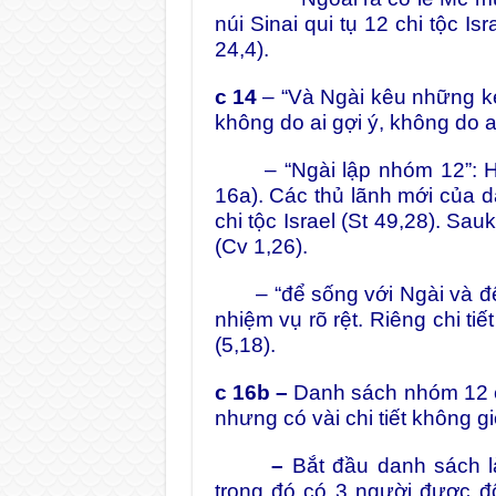
núi Sinai qui tụ 12 chi tộc I
24,4).
c 14
– “Và Ngài kêu những kẻ
không do ai gợi ý, không do a
– “Ngài lập nhóm 12”: 
16a). Các thủ lãnh mới của 
chi tộc Israel (St 49,28). Sau
(Cv 1,26).
– “để sống với Ngài và để N
nhiệm vụ rõ rệt. Riêng chi ti
(5,18).
c 16b –
Danh sách nhóm 12 c
nhưng có vài chi tiết không g
–
Bắt đầu danh sách là
trong đó có 3 người được đổ