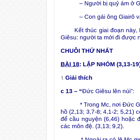
– Người bị quỷ ám ở Gêr
– Con gái ông Giairô và ng
Kết thúc giai đoạn này, M
Giêsu: người ta mới đi được 
CHUỖI THỨ NHẤT
BÀI 18
: LẬP NHÓM (3,13-19
Giải thích
c 13 – “
Đức Giêsu lên núi”:
* Trong Mc, nơi Đức G
hồ (2,13; 3,7-8; 4,1-2; 5,21)
để cầu nguyện (6,46) hoặc đ
các môn đệ. (3,13; 9,2).
* Ngoài ra có lẽ Mc muốn