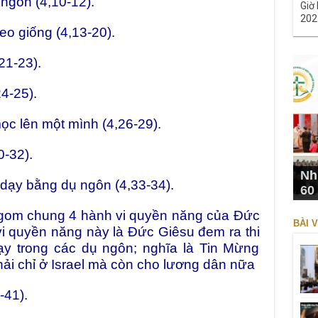
ôn (4,10-12).
Giờ 
202
 giống (4,13-20).
1-23).
-25).
lên một mình (4,26-29).
-32).
Nh
y bằng dụ ngôn (4,33-34).
60
 gom chung 4 hành vi quyền năng của Đức
BÀI V
i quyền năng này là Đức Giêsu đem ra thi
y trong các dụ ngôn; nghĩa là Tin Mừng
ải chỉ ở Israel mà còn cho lương dân nữa
41).