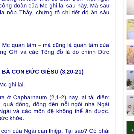
cộng đoàn của Mc ghi lại sau này. Mà sau
đa nộp Thầy, chứng tỏ chi tiết đó ăn sâu
quan tâm – mà cũng là quan tâm của
ằng GH và các Tông đồ là do chính Đức
 BÀ CON ĐỨC GIÊSU (3,20-21)
c ghi lại.
a ở Capharnaum (2,1-2) nay lại tái diến:
u quá đông, đông đến nỗi ngôi nhà Ngài
 Ngài và các môn đệ không thể ăn được.
sức khỏe.
con của Ngài can thiệp. Tại sao? Có phải