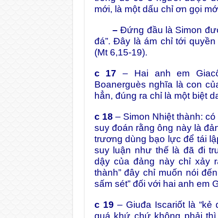
mới, là một dấu chỉ ơn gọi mớ
–
Đứng đầu là Simon được
đá”. Đây là ám chỉ tới quyề
(Mt 6,15-19).
c 17
– Hai anh em Giacô
Boanerguès nghĩa là con của
hẳn, đúng ra chỉ là một biệt d
c 18
– Simon Nhiệt thành: có 
suy đoán rằng ông này là đản
trương dùng bạo lực để tái lậ
suy luận như thế là đã đi tr
dậy của đảng này chỉ xảy r
thành” đây chỉ muốn nói đến
sấm sét” đối với hai anh em 
c 19
– Giuđa Iscariốt là “kẻ
quá khứ chứ không phải thì 