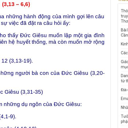
(3,13 – 6,6)
Thô
hững hành động của mình gợi lên câu
tru
Thơ
 sự việc đã đặt ra câu hỏi ấy:
Bài
o thấy Đức Giêsu muốn lập một gia đình
Cần
 liên hệ huyết thống, mà còn muốn mở rộng
Kin
Các
 (3,13-19).
Giá
mục
g người bà con của Đức Giêsu (3,20-
Dan
từ 
Địa
Giêsu (3,31-35)
Ema
m những dụ ngôn của Đức Giêsu:
Nhữn
,1-9).
Tưở
phậ