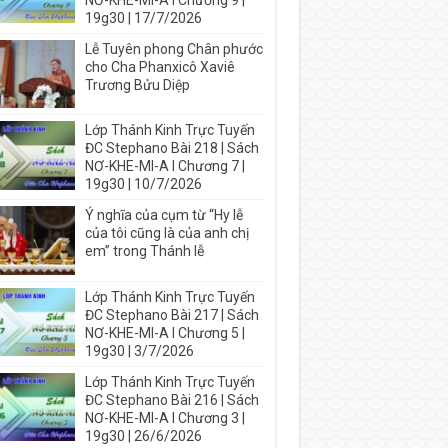
NƠ-KHE-MI-A I Chương 9 |
19g30 | 17/7/2026
Lễ Tuyên phong Chân phước
cho Cha Phanxicô Xaviê
Trương Bửu Diệp
Lớp Thánh Kinh Trực Tuyến
ĐC Stephano Bài 218 | Sách
NƠ-KHE-MI-A I Chương 7 |
19g30 | 10/7/2026
Ý nghĩa của cụm từ “Hy lễ
của tôi cũng là của anh chị
em” trong Thánh lễ
Lớp Thánh Kinh Trực Tuyến
ĐC Stephano Bài 217 | Sách
NƠ-KHE-MI-A I Chương 5 |
19g30 | 3/7/2026
Lớp Thánh Kinh Trực Tuyến
ĐC Stephano Bài 216 | Sách
NƠ-KHE-MI-A I Chương 3 |
19g30 | 26/6/2026