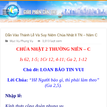
Dẫn Vào Thánh Lễ Và Suy Niệm Chúa Nhật II TN – Năm C
Mục Vụ Phụng Vụ
3,013 lượt xem
CHÚA NHẬT 2 THƯỜNG NIÊN – C
Is 62, 1-5; 1Cr 12, 4-11; Ga 2, 1-12
Chủ đề: LOAN BÁO TIN VUI
Lời Chúa:
“Hễ Người bảo gì, thì phải làm theo”
(Ga 2,5).
Nhập lễ:
Kính thưa cộng đoàn phụng vụ,