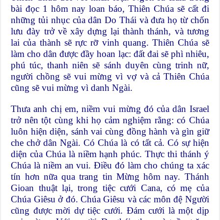
bài đọc 1 hôm nay loan báo, Thiên Chúa sẽ cất đi
những tủi nhục của dân Do Thái và đưa họ từ chốn
lưu đày trở về xây dựng lại thành thánh, và tương
lai của thành sẽ rực rỡ vinh quang. Thiên Chúa sẽ
làm cho dân được đầy hoan lạc: đất đai sẽ phì nhiêu,
phú túc, thanh niên sẽ sánh duyên cùng trinh nữ,
người chồng sẽ vui mừng vì vợ và cả Thiên Chúa
cũng sẽ vui mừng vì danh Ngài.
Thưa anh chị em, niềm vui mừng đó của dân Israel
trở nên tột cùng khi họ cảm nghiệm rằng: có Chúa
luôn hiện diện, sánh vai cùng đồng hành và gìn giữ
che chở dân Ngài. Có Chúa là có tất cả. Có sự hiện
diện của Chúa là niềm hạnh phúc. Thực thi thánh ý
Chúa là niềm an vui. Điều đó làm cho chúng ta xác
tín hơn nữa qua trang tin Mừng hôm nay. Thánh
Gioan thuật lại, trong tiệc cưới Cana, có mẹ của
Chúa Giêsu ở đó. Chúa Giêsu và các môn đệ Người
cũng được mời dự tiệc cưới. Đám cưới là một dịp