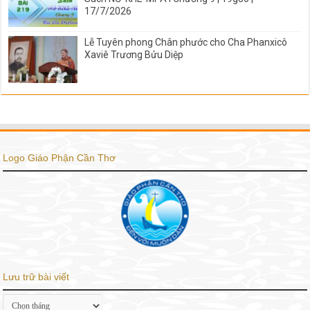
17/7/2026
Lễ Tuyên phong Chân phước cho Cha Phanxicô
Xaviê Trương Bửu Diệp
Logo Giáo Phận Cần Thơ
Lưu trữ bài viết
Lưu