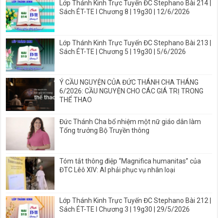
Lớp Thánh Kinh Trực Tuyến ĐC Stephano Bài 214 |
Sách ÉT-TE I Chương 8 | 19g30 | 12/6/2026
Lớp Thánh Kinh Trực Tuyến ĐC Stephano Bài 213 |
Sách ÉT-TE | Chương 5 | 19g30 | 5/6/2026
Ý CẦU NGUYỆN CỦA ĐỨC THÁNH CHA THÁNG
6/2026: CẦU NGUYỆN CHO CÁC GIÁ TRỊ TRONG
THỂ THAO
Đức Thánh Cha bổ nhiệm một nữ giáo dân làm
Tổng trưởng Bộ Truyền thông
Tóm tắt thông điệp “Magnifica humanitas” của
ĐTC Lêô XIV: AI phải phục vụ nhân loại
Lớp Thánh Kinh Trực Tuyến ĐC Stephano Bài 212 |
Sách ÉT-TE I Chương 3 | 19g30 | 29/5/2026