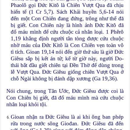
Phaolô gọi Đức Kitô là Chiên Vượt Qua đã chịu
hiến tế (1 Cr 5,7). Sách Khải huyền 5,6-14 nói
đến một Con Chiên đang đứng, trông như thể đã
bị giết. Con Chiên này là hình ảnh Đức Kitô đã
đổ máu mình để cứu chuộc cả nhân loại. 1 Phêrô
1,19 khẳng định người tân tòng được cứu chuộc
nhờ máu của Đức Kitô là Con Chiên vẹn toàn vô
tì tích. Gioan 19,14 nói đến giờ thứ sáu là giờ Đức
Giêsu sắp bị kết án tử; kể từ giờ này, người Do-
thái bắt đầu giết chiên tại Đền Thờ để dùng trong
lễ Vượt Qua. Đức Giêsu giống chiên Vượt Qua ở
chỗ Ngài không bị đánh dập xương (Ga 19,36).
Nói chung, trong Tân Ước, Đức Giêsu được coi là
Con Chiên bị giết, đã đổ máu mình mà cứu chuộc
nhân loại khỏi tội.
Gioan nhận ra Đức Giêsu là ai khi ông ban phép
rửa trong nước sông Giođan. Đức Giêsu đã đến