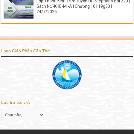
Lớp Thánh Kinh Trực Tuyến ĐC Stephano Bài 220 |
Sách NƠ-KHE-MI-A I Chương 10 | 19g30 |
24/7/2026
Logo Giáo Phận Cần Thơ
Lưu trữ bài viết
Lưu
trữ
bài
viết