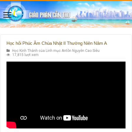
Học hỏi Phúc Âm Chúa Nhật II Thường Niên Năm A
Học Kinh Thánh của Linh mục Antôn Nguyễn Cao Siêu
17,815 lượt xem