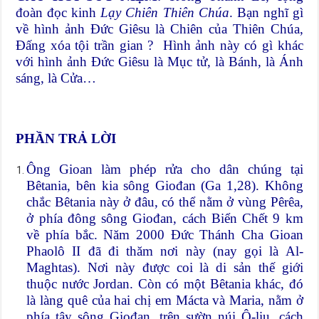
đoàn đọc kinh
Lạy Chiên Thiên Chúa
. Bạn nghĩ gì
về hình ảnh Đức Giêsu là Chiên của Thiên Chúa,
Đấng xóa tội trần gian ? Hình ảnh này có gì khác
với hình ảnh Đức Giêsu là Mục tử, là Bánh, là Ánh
sáng, là Cửa…
PHẦN TRẢ LỜI
Ông Gioan làm phép rửa cho dân chúng tại
Bêtania, bên kia sông Giođan (Ga 1,28). Không
chắc Bêtania này ở đâu, có thể nằm ở vùng Pêrêa,
ở phía đông sông Giođan, cách Biển Chết 9 km
về phía bắc. Năm 2000 Đức Thánh Cha Gioan
Phaolô II đã đi thăm nơi này (nay gọi là Al-
Maghtas). Nơi này được coi là di sản thế giới
thuộc nước Jordan. Còn có một Bêtania khác, đó
là làng quê của hai chị em Mácta và Maria, nằm ở
phía tây sông Giođan, trên sườn núi Ô-liu, cách