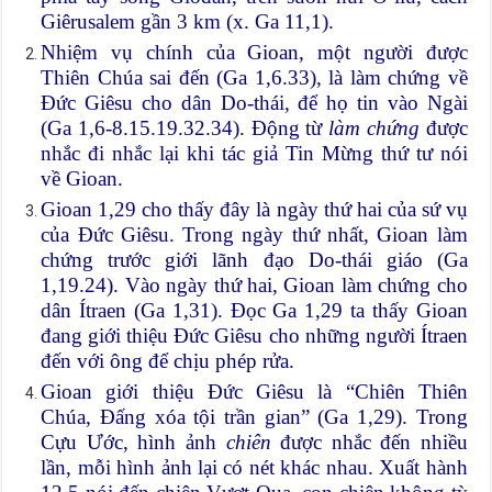
Giêrusalem gần 3 km (x. Ga 11,1).
Nhiệm vụ chính của Gioan, một người được
Thiên Chúa sai đến (Ga 1,6.33), là làm chứng về
Đức Giêsu cho dân Do-thái, để họ tin vào Ngài
(Ga 1,6-8.15.19.32.34). Động từ
làm chứng
được
nhắc đi nhắc lại khi tác giả Tin Mừng thứ tư nói
về Gioan.
Gioan 1,29 cho thấy đây là ngày thứ hai của sứ vụ
của Đức Giêsu. Trong ngày thứ nhất, Gioan làm
chứng trước giới lãnh đạo Do-thái giáo (Ga
1,19.24). Vào ngày thứ hai, Gioan làm chứng cho
dân Ítraen (Ga 1,31). Đọc Ga 1,29 ta thấy Gioan
đang giới thiệu Đức Giêsu cho những người Ítraen
đến với ông để chịu phép rửa.
Gioan giới thiệu Đức Giêsu là “Chiên Thiên
Chúa, Đấng xóa tội trần gian” (Ga 1,29). Trong
Cựu Ước, hình ảnh
chiên
được nhắc đến nhiều
lần, mỗi hình ảnh lại có nét khác nhau. Xuất hành