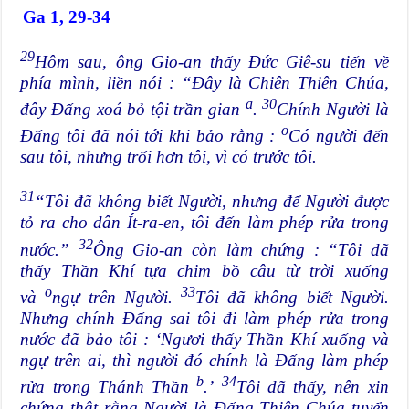
Ga 1, 29-34
29
Hôm sau, ông
Gio-an
thấy Đức
Giê-su
tiến về
phía mình, liền nói : “Đây là Chiên Thiên Chúa,
a
30
đây Đấng xoá bỏ tội trần gian
.
Chính Người là
o
Đấng tôi đã nói tới khi bảo rằng :
Có người đến
sau tôi, nhưng trổi hơn tôi, vì có trước tôi.
31
“Tôi đã không biết Người, nhưng để Người được
tỏ ra cho dân
Ít-ra-en
, tôi đến làm phép rửa trong
32
nước.”
Ông
Gio-an
còn làm chứng : “Tôi đã
thấy Thần Khí tựa chim bồ câu từ trời xuống
o
33
và
ngự trên Người.
Tôi đã không biết Người.
Nhưng chính Đấng sai tôi đi làm phép rửa trong
nước đã bảo tôi : ‘Ngươi thấy Thần Khí xuống và
ngự trên ai, thì người đó chính là Đấng làm phép
b
34
rửa trong Thánh Thần
.’
Tôi đã thấy, nên xin
chứng thật rằng Người là Đấng Thiên Chúa tuyển