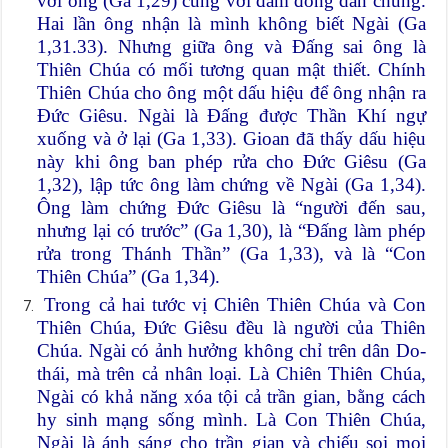
với ông (Ga 1,29) cùng với đám đông dân chúng.
Hai lần ông nhận là mình không biết Ngài (Ga
1,31.33). Nhưng giữa ông và Đấng sai ông là
Thiên Chúa có mối tương quan mật thiết. Chính
Thiên Chúa cho ông một dấu hiệu để ông nhận ra
Đức Giêsu. Ngài là Đấng được Thần Khí ngự
xuống và ở lại (Ga 1,33). Gioan đã thấy dấu hiệu
này khi ông ban phép rửa cho Đức Giêsu (Ga
1,32), lập tức ông làm chứng về Ngài (Ga 1,34).
Ông làm chứng Đức Giêsu là “người đến sau,
nhưng lại có trước” (Ga 1,30), là “Đấng làm phép
rửa trong Thánh Thần” (Ga 1,33), và là “Con
Thiên Chúa” (Ga 1,34).
Trong cả hai tước vị Chiên Thiên Chúa và Con
Thiên Chúa, Đức Giêsu đều là người của Thiên
Chúa. Ngài có ảnh hưởng không chỉ trên dân Do-
thái, mà trên cả nhân loại. Là Chiên Thiên Chúa,
Ngài có khả năng xóa tội cả trần gian, bằng cách
hy sinh mạng sống mình. Là Con Thiên Chúa,
Ngài là ánh sáng cho trần gian và chiếu soi mọi