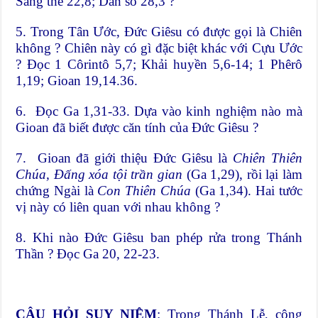
Sáng thế 22,8; Dân số 28,3 ?
5. Trong Tân Ước, Đức Giêsu có được gọi là Chiên
không ? Chiên này có gì đặc biệt khác với Cựu Ước
? Đọc 1 Côrintô 5,7; Khải huyền 5,6-14; 1 Phêrô
1,19; Gioan 19,14.36.
6. Đọc Ga 1,31-33. Dựa vào kinh nghiệm nào mà
Gioan đã biết được căn tính của Đức Giêsu ?
7. Gioan đã giới thiệu Đức Giêsu là
Chiên Thiên
Chúa, Đấng xóa tội trần gian
(Ga 1,29), rồi lại làm
chứng Ngài là
Con Thiên Chúa
(Ga 1,34). Hai tước
vị này có liên quan với nhau không ?
8. Khi nào Đức Giêsu ban phép rửa trong Thánh
Thần ? Đọc Ga 20, 22-23.
CÂU HỎI SUY NIỆM
: Trong Thánh Lễ, cộng