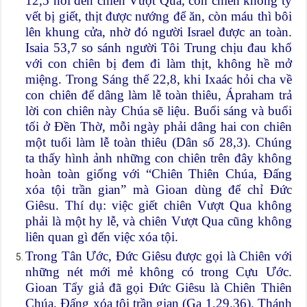
12,5 nói đến chiên Vượt Qua, con chiên không tỳ
vết bị giết, thịt được nướng để ăn, còn máu thì bôi
lên khung cửa, nhờ đó người Israel được an toàn.
Isaia 53,7 so sánh người Tôi Trung chịu đau khổ
với con chiên bị đem đi làm thịt, không hề mở
miệng. Trong Sáng thế 22,8, khi Ixaác hỏi cha về
con chiên để dâng làm lễ toàn thiêu, Ápraham trả
lời con chiên này Chúa sẽ liệu. Buổi sáng và buổi
tối ở Đền Thờ, mỗi ngày phải dâng hai con chiên
một tuổi làm lễ toàn thiêu (Dân số 28,3). Chúng
ta thấy hình ảnh những con chiên trên đây không
hoàn toàn giống với “Chiên Thiên Chúa, Đấng
xóa tội trần gian” mà Gioan dùng để chỉ Đức
Giêsu. Thí dụ: việc giết chiên Vượt Qua không
phải là một hy lễ, và chiên Vượt Qua cũng không
liên quan gì đến việc xóa tội.
Trong Tân Ước, Đức Giêsu được gọi là Chiên với
những nét mới mẻ không có trong Cựu Ước.
Gioan Tẩy giả đã gọi Đức Giêsu là Chiên Thiên
Chúa, Đấng xóa tội trần gian (Ga 1,29.36). Thánh