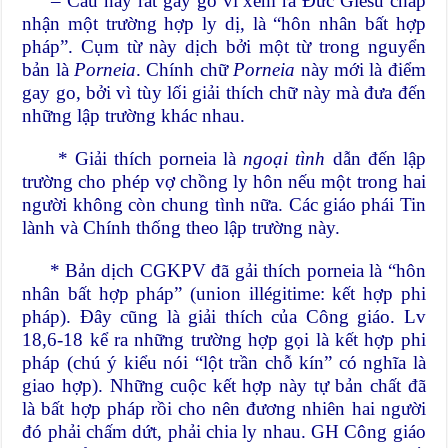
– Câu này rất gay go vì xem ra Đức Giêsu chấp
nhận một trường hợp ly dị, là “hôn nhân bất hợp
pháp”. Cụm từ này dịch bởi một từ trong nguyển
bản là
Porneia
. Chính chữ
Porneia
này mới là điểm
gay go, bởi vì tùy lối giải thích chữ này mà đưa đến
những lập trường khác nhau.
* Giải thích porneia là
ngoại tình
dẫn đến lập
trường cho phép vợ chồng ly hôn nếu một trong hai
người không còn chung tình nữa. Các giáo phái Tin
lành và Chính thống theo lập trường này.
* Bản dịch CGKPV đã gải thích porneia là “hôn
nhân bất hợp pháp” (union illégitime: kết hợp phi
pháp). Đây cũng là giải thích của Công giáo. Lv
18,6-18 kể ra những trường hợp gọi là kết hợp phi
pháp (chú ý kiểu nói “lột trần chỗ kín” có nghĩa là
giao hợp). Những cuộc kết hợp này tự bản chất đã
là bất hợp pháp rồi cho nên đương nhiên hai người
đó phải chấm dứt, phải chia ly nhau. GH Công giáo