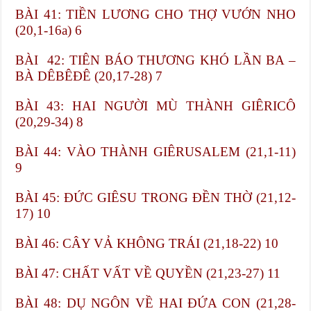
BÀI 41: TIỀN LƯƠNG CHO THỢ VƯỚN NHO
(20,1-16a) 6
BÀI 42: TIÊN BÁO THƯƠNG KHÓ LẦN BA –
BÀ DÊBÊĐÊ (20,17-28) 7
BÀI 43: HAI NGƯỜI MÙ THÀNH GIÊRICÔ
(20,29-34) 8
BÀI 44: VÀO THÀNH GIÊRUSALEM (21,1-11)
9
BÀI 45: ĐỨC GIÊSU TRONG ĐỀN THỜ (21,12-
17) 10
BÀI 46: CÂY VẢ KHÔNG TRÁI (21,18-22) 10
BÀI 47: CHẤT VẤT VỀ QUYỀN (21,23-27) 11
BÀI 48: DỤ NGÔN VỀ HAI ĐỨA CON (21,28-