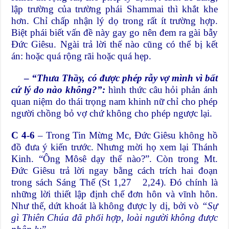
lập trường của trường phái Shammai thì khắt khe
hơn. Chỉ chấp nhận lý dọ trong rất ít trường hợp.
Biệt phái biết vấn đề này gay go nên đem ra gài bẫy
Đức Giêsu. Ngài trả lời thế nào cũng có thể bị kết
án: hoặc quá rộng rãi hoặc quá hẹp.
–
“Thưa Thầy, có được phép rẫy vợ mình vì bất
cứ lý do nào không?”:
hình thức câu hỏi phản ánh
quan niệm do thái trọng nam khinh nữ chỉ cho phép
người chồng bỏ vợ chứ không cho phép ngược lại.
C 4-6
– Trong Tin Mừng Mc, Đức Giêsu không hồ
đồ đưa ý kiến trước. Nhưng mời họ xem lại Thánh
Kinh. “Ông Môsê dạy thế nào?”. Còn trong Mt.
Đức Giêsu trả lời ngay bằng cách trích hai đoạn
trong sách Sáng Thế (St 1,27 2,24). Đó chính là
những lời thiết lập định chế đơn hôn và vĩnh hôn.
Như thế, dứt khoát là không được ly dị, bởi vò
“Sự
gì Thiên Chúa đã phối hợp, loài người không được