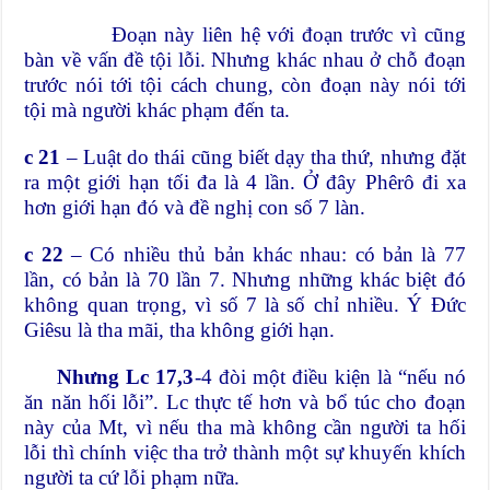
Đoạn này liên hệ với đoạn trước vì cũng
bàn về vấn đề tội lỗi. Nhưng khác nhau ở chỗ đoạn
trước nói tới tội cách chung, còn đoạn này nói tới
tội mà người khác phạm đến ta.
c 21
– Luật do thái cũng biết dạy tha thứ, nhưng đặt
ra một giới hạn tối đa là 4 lần. Ở đây Phêrô đi xa
hơn giới hạn đó và đề nghị con số 7 làn.
c 22
– Có nhiều thủ bản khác nhau: có bản là 77
lần, có bản là 70 lần 7. Nhưng những khác biệt đó
không quan trọng, vì số 7 là số chỉ nhiều. Ý Đức
Giêsu là tha mãi, tha không giới hạn.
Nhưng Lc 17,3
-4 đòi một điều kiện là “nếu nó
ăn năn hối lỗi”. Lc thực tế hơn và bổ túc cho đoạn
này của Mt, vì nếu tha mà không cần người ta hối
lỗi thì chính việc tha trở thành một sự khuyến khích
người ta cứ lỗi phạm nữa.