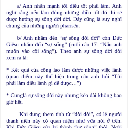
a/ Anh nhấn mạnh tới điều tốt phải làm. Anh
nghĩ rằng nếu làm đúng những điều tốt đó thì sẽ
được hưởng sự sống đời đời. Đây cũng là suy nghĩ
chung của những người pharisêu.
b/ Anh nhắm đến “sự sống đời đời” còn Đức
Giêsu nhắm đến “sự sống” (cuối câu 17: “Nấu anh
muốn vào cõi sống”). Theo anh sự sống đời đời
xem ra là:
* Kết quả của công lao làm được những việc lành
(quan điểm này thể hiện trong câu anh hỏi “Tôi
phải làm điều lành gì để được…”)
* Cũnglà sự sống đời này nhưng kéo dài không bao
giờ hết.
Khi dung them tĩnh từ “đời đời”, có lẽ người
thanh niên này có quan niệm như vừa nói ở trên.
Khi Đức Giêsu sửa lại thành “sự sống” thôi. Ngài