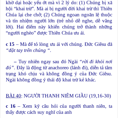
khờ dại hoặc yếu ớt mà vì 2 lý do: (1) Chúng bị xã
hội “khai trừ”. Mà ai bị người đời khai trừ thì Thiên
Chúa lại che chở; (2) Chúng ngoan ngoãn lệ thuộc
và tín nhiệm người lớn (trẻ nhỏ dễ nghe, dễ vâng
lời). Hai điểm này khiến chúng trở thành những
“người nghèo” được Thiên Chúa ưu ái.
c 15
– Mà để tỏ lòng ưu ái với chúng. Đức Giêsu đã
“đặt tay trên chúng “.
–
Tuy nhiên ngay sau đó Ngài
“rời đi khỏi nơi
đó”
. Đây là động từ anachoreo (lánh đi), diễn tả tâm
trạng khó chịu và không đồng ý của Đức Giêsu.
Ngài không đồng ý thái độ khai trừ kẻ khác.
BÀI 40
: NGƯỜI THANH NIÊM GIẦU (19,16-30)
c 16
– Xem kỹ câu hỏi của người thanh niên, ta
thấy được cách suy nghĩ của anh