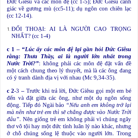
Đức Giêsu và các môn đệ (cc 1-5); Đức Giêsu cảnh
giác về gương mù (cc5-11); dụ ngôn con chiên lạc
(cc 12-14).
ĐỐI THOẠI: AI LÀ NGƯỜI CAO TRỌNG
NHẤT? (cc 1-4)
c 1 – “
Lúc ấy các môn đệ lại gần hỏi Đức Giêsu
rằng: Thưa Thầy, ai là người lớn nhất trong
Nước Trời?”
: không phải các môn đệ đặt vấn đề
một cách chung theo lý thuyết, mà là các ông đang
có ý tranh dành địa vị với nhau (Mc 9,34-35).
c 2
-3
–
Trước khi trả lời, Đức Giêsu gọi một em bé
đến và đặt giữa các ông, như một dụ ngôn sống
động. Tiếp đó Ngài bảo
“Nếu anh em không trở lại
mà nên như trẻ em thì sẽ chẳng được vào Nước Trời
đâu”
. Nên giống trẻ em không phải vì chúng ngây
thơ vô tội hay một đức tính luân lý nào khác, nhưng
ở chỗ chúng sống lệ thuộc vào người lớn. Trong