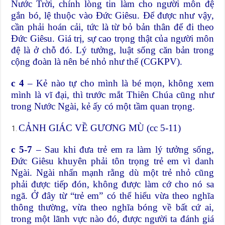
Nước Trời, chính lòng tin làm cho người môn đệ
gắn bó, lệ thuộc vào Đức Giêsu. Để được như vậy,
cần phải hoán cải, tức là từ bỏ bản thân để đi theo
Đức Giêsu. Giá trị, sự cao trọng thật của người môn
đệ là ở chỗ đó. Lý tưởng, luật sống căn bản trong
cộng đoàn là nên bé nhỏ như thế (CGKPV).
c 4
– Kẻ nào tự cho mình là bé mọn, không xem
mình là vĩ đại, thì trước mắt Thiên Chúa cũng như
trong Nước Ngài, kẻ ấy có một tầm quan trọng.
CẢNH GIÁC VỀ GƯƠNG MÙ (cc 5-11)
c 5-7
– Sau khi đưa trẻ em ra làm lý tưởng sống,
Đức Giêsu khuyên phải tôn trọng trẻ em vì danh
Ngài. Ngài nhấn mạnh rằng dù một trẻ nhỏ cũng
phải được tiếp đón, không được làm cớ cho nó sa
ngã. Ở đây từ “trẻ em” có thể hiểu vừa theo nghĩa
thông thường, vừa theo nghĩa bóng về bất cứ ai,
trong một lãnh vực nào đó, được người ta đánh giá