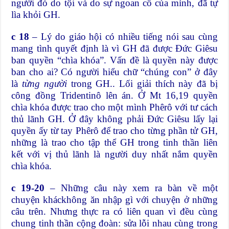
người đó do tội và do sự ngoan cố của mình, đã tự
lìa khỏi GH.
c 18
– Lý do giáo hội có nhiều tiếng nói sau cùng
mang tình quyết định là vì GH đã được Đức Giêsu
ban quyền “chìa khóa”. Vấn đề là quyền này được
ban cho ai? Có người hiểu chữ “chúng con” ở đây
là
từng người
trong GH.. Lối giải thích này đã bị
công đồng Tridentinô lên án. Ở Mt 16,19 quyền
chìa khóa được trao cho một mình Phêrô với tư cách
thủ lãnh GH. Ở đây không phải Đức Giêsu lấy lại
quyền ấy từ tay Phêrô để trao cho từng phần tử GH,
những là trao cho tập thể GH trong tinh thần liên
kết với vị thủ lãnh là người duy nhất nắm quyền
chìa khóa.
c 19-20
– Những câu này xem ra bàn về một
chuyện kháckhông ăn nhập gì với chuyện ở những
câu trên. Nhưng thực ra có liên quan vì đều cùng
chung tinh thần cộng đoàn: sửa lỗi nhau cùng trong