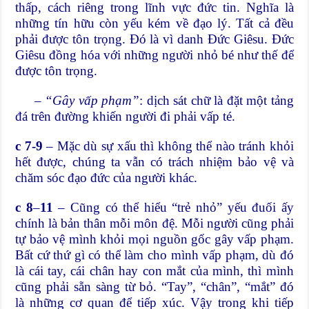
thấp, cách riêng trong lĩnh vực đức tin. Nghĩa là
những tín hữu còn yếu kém về đạo lý. Tất cả đều
phải được tôn trọng. Đó là vì danh Đức Giêsu. Đức
Giêsu đồng hóa với những người nhỏ bé như thế để
được tôn trọng.
–
“Gây vấp phạm”
: dịch sát chữ là đặt một tảng
đá trên đường khiến người đi phải vấp té.
c 7-9
– Mặc dù sự xấu thì không thể nào tránh khỏi
hết được, chúng ta vẫn có trách nhiệm bảo vệ và
chăm sóc đạo đức của người khác.
c 8
–
11
– Cũng có thể hiểu “trẻ nhỏ” yếu đuối ấy
chính là bản thân mỗi môn đệ. Mỗi người cũng phải
tự bảo vệ mình khỏi mọi nguồn gốc gây vấp phạm.
Bất cứ thứ gì có thể làm cho mình vấp phạm, dù đó
là cái tay, cái chân hay con mắt của mình, thì mình
cũng phải sẵn sàng từ bỏ. “Tay”, “chân”, “mắt” đó
là những cơ quan để tiếp xúc. Vậy trong khi tiếp