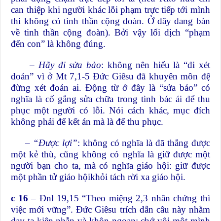
can thiệp khi người khác lỗi phạm trực tiếp tới mình
thì không có tinh thần cộng đoàn. Ở đây đang bàn
về tinh thần cộng đoàn). Bởi vậy lối dịch “phạm
đến con” là không đúng.
–
Hãy đi sửa bảo
: không nên hiểu là “đi xét
doán” vì ở Mt 7,1-5 Đức Giêsu đã khuyên môn đệ
đừng xét đoán ai. Động từ ở đây là “sửa bảo” có
nghĩa là cố gắng sửa chữa trong tình bác ái để thu
phục một người có lỗi. Nói cách khác, mục đích
không phải để kết án mà là để thu phục.
–
“Được lợi”
: không có nghĩa là đã thắng được
một kẻ thù, cũng không có nghĩa là giữ được một
người bạn cho ta, mà có nghĩa giáo hội: giữ được
một phần tử giáo hộikhỏi tách rời xa giáo hội.
c 16
– Đnl 19,15 “Theo miệng 2,3 nhân chứng thì
việc mới vững”. Đức Giêsu trích dẫn câu này nhằm
dạy ta kiên nhẫn và khôn ngoan: chớ vội một mình