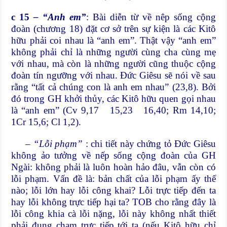
c 15
– “Anh em”
: Bài diễn từ về nêp sống cộng
đoàn (chương 18) đặt cơ sở trên sự kiện là các Kitô
hữu phải coi nhau là “anh em”. Thật vậy “anh em”
không phải chỉ là những người cùng cha cùng mẹ
với nhau, mà còn là những người cũng thuộc cộng
đoàn tín ngưỡng với nhau. Đức Giêsu sẽ nói về sau
rằng “tất cả chúng con là anh em nhau” (23,8). Bởi
đó trong GH khởi thủy, các Kitô hữu quen gọi nhau
là “anh em” (Cv 9,17 15,23 16,40; Rm 14,10;
1Cr 15,6; Cl 1,2).
–
“Lỗi phạm”
: chi tiết này chứng tỏ Đức Giêsu
không ảo tưởng về nếp sống cộng đoàn của GH
Ngài: không phải là luôn hoàn hảo đâu, vẫn còn có
lỗi phạm. Vấn đề là: bản chất của lỗi phạm ấy thế
nào; lỗi lớn hay lỗi công khai? Lỗi trực tiếp đến ta
hay lỗi không trực tiếp hại ta? TOB cho rằng đây là
lỗi công khia cà lỗi nặng, lỗi này không nhất thiết
phải đụng chạm trực tiếp tới ta (nếu Kitô hữu chỉ