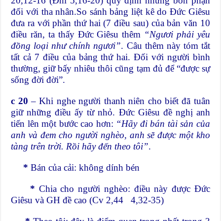
20,12-16 (Đnl 5,16-20) quy định những bổn phận
đối với tha nhân.So sánh bảng liệt kê do Đức Giêsu
đưa ra với phần thứ hai (7 điều sau) của bản văn 10
điều răn, ta thấy Đức Giêsu thêm
“Ngươi phải yêu
đồng loại như chính ngươi”
. Câu thêm này tóm tắt
tất cả 7 điều của bảng thứ hai. Đối với người bình
thường, giữ bấy nhiêu thôi cũng tạm đủ để “được sự
sống đời đời”.
c 20
– Khi nghe người thanh niên cho biết đã tuân
giữ những điều ấy từ nhỏ. Đức Giêsu đề nghị anh
tiến lên một bước cao hơn:
“Hãy đi bán tài sản của
anh và đem cho người nghèo, anh sẽ được một kho
tàng trên trời. Rồi hãy đến theo tôi”
.
*
Bán của cải: không dính bén
*
Chia cho người nghèo: điều này được Đức
Giêsu và GH đề cao (Cv 2,44 4,32-35)