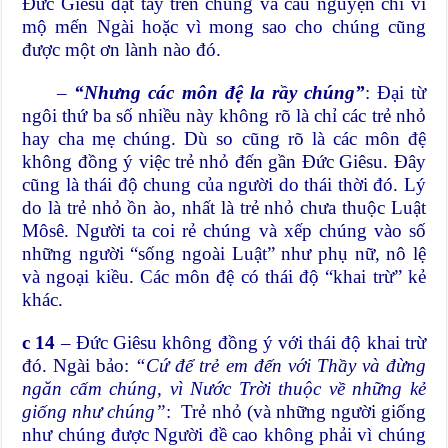
Đức Giêsu đặt tay trên chúng và cầu nguyện chỉ vì
mộ mến Ngài hoặc vì mong sao cho chúng cũng
được một ơn lành nào đó.
–
“Nhưng các môn đệ la rầy chúng”
: Đại từ
ngôi thứ ba số nhiều này không rõ là chỉ các trẻ nhỏ
hay cha mẹ chúng. Dù so cũng rõ là các môn đệ
không đồng ý việc trẻ nhỏ đến gần Đức Giêsu. Đây
cũng là thái độ chung của người do thái thời đó. Lý
do là trẻ nhỏ ồn ào, nhất là trẻ nhỏ chưa thuộc Luật
Môsê. Người ta coi rẻ chúng và xếp chúng vào số
những người “sống ngoài Luật” như phụ nữ, nô lệ
và ngoại kiều. Các môn đệ có thái độ “khai trừ” kẻ
khác.
c 14
– Đức Giêsu không đồng ý với thái độ khai trừ
đó. Ngài bảo:
“Cứ để trẻ em đến với Thầy và đừng
ngăn cấm chúng, vì Nước Trời thuộc về những kẻ
giống như chúng”
: Trẻ nhỏ (và những người giống
như chúng được Người đề cao không phải vì chúng