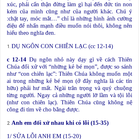
xúc, phải cẩn thận đừng làm gì hại đến đức tin non
kém của mình cũng như của người khác. Chú ý
:chặt tay, móc mắt…” chỉ là những hình ảnh cường
điệu để nhấn mạnh điều muốn nói thôi, không nên
hiểu theo nghĩa đen.
DỤ NGÔN CON CHIÊN LẠC (cc 12-14)
c 12-14
Dụ ngôn nhỏ này dạy gì về cách Thiên
Chúa đối xử với “những kẻ bé mọn”, được so sánh
như “con chiên lạc”: Thiên Chúa không muốn một
ai trong những kẻ bé mọn (ở đây nghĩa là các tín
hữu) phải hư mất. Ngài trân trọng và quý chuộng
từng người. Ngay cả những người lỡ lầm và tội lỗi
(như con chiên lạc). Thiên Chúa cũng không nệ
công đi tìm về cho bằng được.
Anh em đối xử nhau khi có lỗi (15-35)
1/ SỬA LỖI ANH EM (15-20)