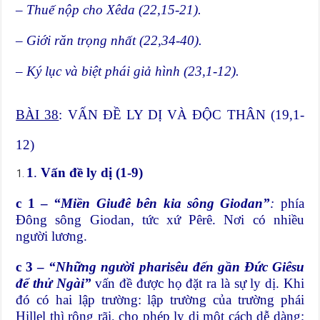
– Thuế nộp cho Xêda (22,15-21).
– Giới răn trọng nhất (22,34-40).
– Ký lục và biệt phái giả hình (23,1-12).
BÀI 38
: VẤN ĐỀ LY DỊ VÀ ĐỘC THÂN (19,1-
12)
1
.
Vấn đề ly dị (1-9)
c 1 –
“Miền Giuđê bên kia sông Giodan”
:
phía
Đông sông Giodan, tức xứ Pêrê. Nơi có nhiều
người lương.
c 3 –
“Những người pharisêu đến gần Đức Giêsu
để thử Ngài”
vấn đề được họ đặt ra là sự ly dị. Khi
đó có hai lập trường: lập trường của trường phái
Hillel thì rộng rãi, cho phép ly dị một cách dễ dàng;