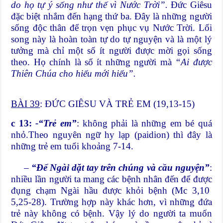
do họ tự ý sống như thế vì Nước Trời”.
Đức Giêsu
đặc biệt nhắm đến hạng thứ ba. Đây là những người
sống độc thân để trọn vẹn phục vụ Nước Trời. Lối
song này là hoàn toàn tự do tự nguyện và là một lý
tưởng mà chỉ một số ít người được mời gọi sống
theo. Họ chính là số ít những người mà
“Ai được
Thiên Chúa cho hiểu mới hiểu”.
BÀI 39
: ĐỨC GIÊSU VÀ TRẺ EM (19,13-15)
c 13:
-“Trẻ em”
: không phải là những em bé quá
nhỏ.Theo nguyên ngữ hy lạp (paidion) thì đây là
những trẻ em tuổi khoảng 7-14.
–
“Để Ngài dặt tay trên chúng và cầu nguyện”
:
nhiều lần người ta mang các bệnh nhân đến để được
đụng chạm Ngài hầu được khỏi bệnh (Mc 3,10
5,25-28). Trường hợp này khác hơn, vì những đứa
trẻ này không có bệnh. Vậy lý do người ta muốn