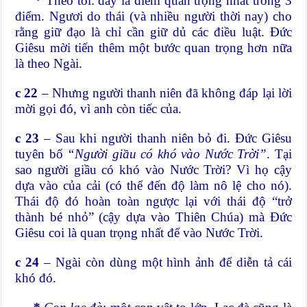
*
Theo tôi: đây là điểm quan trọng nhất trong 3
điểm. Ngươi do thái (và nhiều người thời nay) cho
rằng giữ đạo là chỉ cần giữ dủ các điều luật. Đức
Giêsu mời tiến thêm một bước quan trọng hơn nữa
là theo Ngài.
c 22
– Nhưng người thanh niên đã không đáp lại lời
mời gọi đó, vì anh còn tiếc của.
c 23
– Sau khi người thanh niên bỏ đi. Đức Giêsu
tuyên bố
“Người giầu có khó vào Nước Trời”
. Tại
sao người giầu có khó vào Nước Trời? Vì họ cậy
dựa vào của cải (có thể đến độ làm nô lệ cho nó).
Thái độ đó hoàn toàn ngược lại với thái độ “trở
thành bé nhỏ” (cậy dựa vào Thiên Chúa) mà Đức
Giêsu coi là quan trọng nhất để vào Nước Trời.
c 24
– Ngài còn dùng một hình ảnh để diễn tả cái
khó đó.