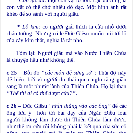
*
Con lạc đà
: một con vật to lớn. Lạc đà cũng là
con vật có thể chở nhiều đồ đạc. Một hình ảnh rất
khéo để so sánh với người giầu.
*
Lỗ kim
: có người giải thích là cửa nhỏ dưới
chân tường. Nhưng có lẽ Đức Giêsu muốn nói tới lỗ
của cây kim thật, nghĩa là rất nhỏ.
Tóm lại: Người giầu mà vào Nước Thiên Chúa
là chuyện hầu như không thể.
c 25
– Bởi đó
“các môn đệ sững sờ”
: Thái độ này
dễ hiểu, bởi vì người do thái quen nghĩ rằng giầu
sang là một phước lành của Thiên Chúa. Họ lại than
“Thế thì ai có thể được cứu?”
.
c 26
– Đức Giêsu
“nhìn thẳng vào các ông”
để các
ông lưu ý hơn tới bài dạy của Ngài: Điều loài
người không làm được thì Thiên Chúa làm được,
như thế ơn cứu rỗi không phải là kết quả của sức cố