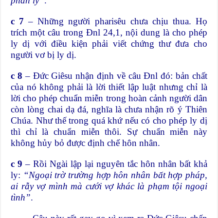
phân ly”
.
c 7
– Những người pharisêu chưa chịu thua. Họ
trích một câu trong Đnl 24,1, nội dung là cho phép
ly dị với điều kiện phải viết chứng thư đưa cho
người vơ bị ly dị.
c 8
– Đức Giêsu nhận định về câu Đnl đó: bản chất
của nó không phải là lời thiết lập luật nhưng chỉ là
lời cho phép chuẩn miễn trong hoàn cảnh người dân
còn lòng chai dạ đá, nghĩa là chưa nhận rõ ý Thiên
Chúa. Như thế trong quá khứ nếu có cho phép ly dị
thì chỉ là chuẩn miễn thôi. Sự chuẩn miễn này
không hủy bỏ được định chế hôn nhân.
c 9
– Rồi Ngài lập lại nguyên tắc hôn nhân bất khả
ly:
“Ngoại trờ trường hợp hôn nhân bất hợp pháp,
ai rẫy vợ mình mà cưới vợ khác là phạm tội ngoại
tình”
.