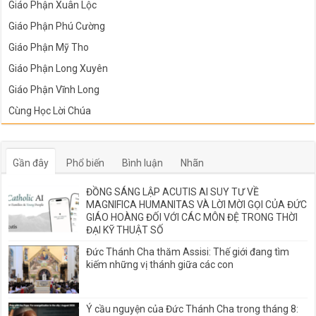
Giáo Phận Xuân Lộc
Giáo Phận Phú Cường
Giáo Phận Mỹ Tho
Giáo Phận Long Xuyên
Giáo Phận Vĩnh Long
Cùng Học Lời Chúa
Gần đây
Phổ biến
Bình luận
Nhãn
ĐỒNG SÁNG LẬP ACUTIS AI SUY TƯ VỀ
MAGNIFICA HUMANITAS VÀ LỜI MỜI GỌI CỦA ĐỨC
GIÁO HOÀNG ĐỐI VỚI CÁC MÔN ĐỆ TRONG THỜI
ĐẠI KỸ THUẬT SỐ
Đức Thánh Cha thăm Assisi: Thế giới đang tìm
kiếm những vị thánh giữa các con
Ý cầu nguyện của Đức Thánh Cha trong tháng 8: