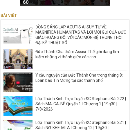
60
BÀI VIẾT
ĐỒNG SÁNG LẬP ACUTIS AI SUY TƯ VỀ
MAGNIFICA HUMANITAS VÀ LỜI MỜI GỌI CỦA ĐỨC
GIÁO HOÀNG ĐỐI VỚI CÁC MÔN ĐỆ TRONG THỜI
ĐẠI KỸ THUẬT SỐ
Đức Thánh Cha thăm Assisi: Thế giới đang tìm
kiếm những vị thánh giữa các con
Ý cầu nguyện của Đức Thánh Cha trong tháng 8:
Loan báo Tin Mừng tại các thành phố
Lớp Thánh Kinh Trực Tuyến ĐC Stephano Bài 222 |
Sách MA-CA-BÊ Quyển 1 I Chương 1 | 19g30 |
7/8/2026
Lớp Thánh Kinh Trực Tuyến ĐC Stephano Bài 221 |
Sách NƠ-KHE-MI-A I Chương 12 | 19g30 |