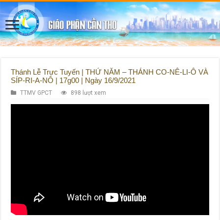
Thánh Lễ Trực Tuyến | THỨ NĂM – THÁNH CO-NÊ-LI-Ô VÀ
SÍP-RI-A-NÔ | 17g00 | Ngày 16/9/2021
TTMV GPCT
898 lượt xem