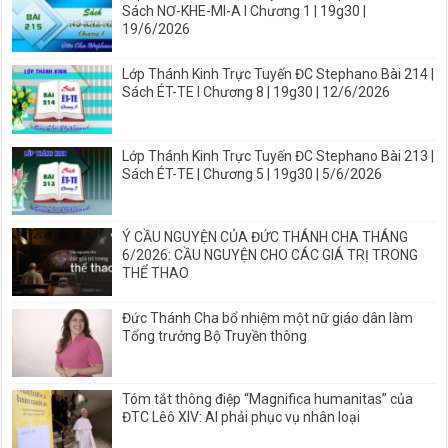
Sách NƠ-KHE-MI-A I Chương 1 | 19g30 |
19/6/2026
Lớp Thánh Kinh Trực Tuyến ĐC Stephano Bài 214 |
Sách ÉT-TE I Chương 8 | 19g30 | 12/6/2026
Lớp Thánh Kinh Trực Tuyến ĐC Stephano Bài 213 |
Sách ÉT-TE | Chương 5 | 19g30 | 5/6/2026
Ý CẦU NGUYỆN CỦA ĐỨC THÁNH CHA THÁNG
6/2026: CẦU NGUYỆN CHO CÁC GIÁ TRỊ TRONG
THỂ THAO
Đức Thánh Cha bổ nhiệm một nữ giáo dân làm
Tổng trưởng Bộ Truyền thông
Tóm tắt thông điệp “Magnifica humanitas” của
ĐTC Lêô XIV: AI phải phục vụ nhân loại