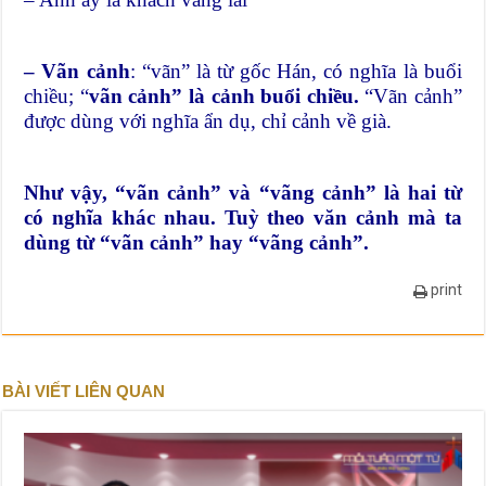
– Vãn cảnh
: “vãn” là
từ gốc Hán, có nghĩa là buổi
chiều; “
vãn cảnh” là cảnh buổi chiều.
“Vãn cảnh”
được dùng với nghĩa ẩn dụ, chỉ cảnh về già.
Như vậy, “vãn cảnh” và “vãng cảnh” là hai từ
có nghĩa khác nhau. Tuỳ theo văn cảnh mà ta
dùng từ “vãn cảnh” hay “vãng cảnh”.
print
BÀI VIẾT LIÊN QUAN