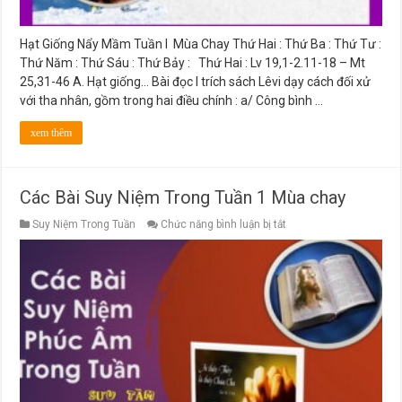
Hạt Giống Nẩy Mầm Tuần I Mùa Chay Thứ Hai : Thứ Ba : Thứ Tư :
Thứ Năm : Thứ Sáu : Thứ Bảy : Thứ Hai : Lv 19,1-2.11-18 – Mt
25,31-46 A. Hạt giống… Bài đọc I trích sách Lêvi dạy cách đối xử
với tha nhân, gồm trong hai điều chính : a/ Công bình …
xem thêm
Các Bài Suy Niệm Trong Tuần 1 Mùa chay
ở
Suy Niệm Trong Tuần
Chức năng bình luận bị tắt
Các
Bài
Suy
Niệm
Trong
Tuần
1
Mùa
chay