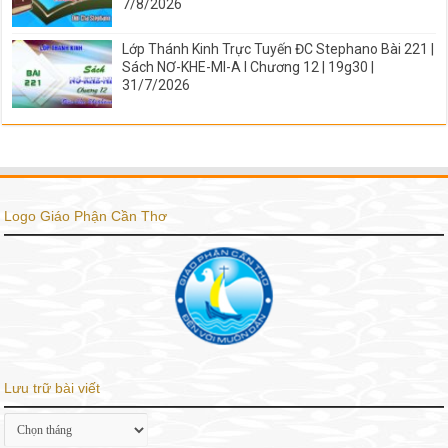
7/8/2026
Lớp Thánh Kinh Trực Tuyến ĐC Stephano Bài 221 |
Sách NƠ-KHE-MI-A I Chương 12 | 19g30 |
31/7/2026
Logo Giáo Phận Cần Thơ
Lưu trữ bài viết
Lưu
trữ