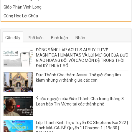
Giáo Phận Vĩnh Long
Cùng Học Lời Chúa
Gần đây
Phổ biến
Bình luận
Nhãn
ĐỒNG SÁNG LẬP ACUTIS AI SUY TƯ VỀ
MAGNIFICA HUMANITAS VÀ LỜI MỜI GỌI CỦA ĐỨC
GIÁO HOÀNG ĐỐI VỚI CÁC MÔN ĐỆ TRONG THỜI
ĐẠI KỸ THUẬT SỐ
Đức Thánh Cha thăm Assisi: Thế giới đang tìm
kiếm những vị thánh giữa các con
Ý cầu nguyện của Đức Thánh Cha trong tháng 8:
Loan báo Tin Mừng tại các thành phố
Lớp Thánh Kinh Trực Tuyến ĐC Stephano Bài 222 |
Sách MA-CA-BÊ Quyển 1 I Chương 1 | 19g30 |