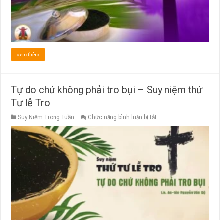
xem thêm
Tự do chứ không phải tro bụi – Suy niệm thứ
Tư lễ Tro
ở
Suy Niệm Trong Tuần
Chức năng bình luận bị tắt
Tự
do
chứ
không
phải
tro
bụi
–
Suy
niệm
thứ
Tư
lễ
Tro