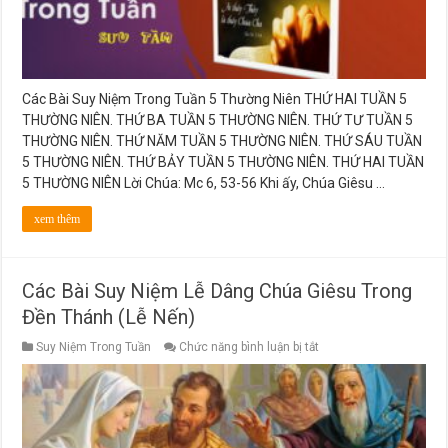
Các Bài Suy Niệm Trong Tuần 5 Thường Niên THỨ HAI TUẦN 5
THƯỜNG NIÊN. THỨ BA TUẦN 5 THƯỜNG NIÊN. THỨ TƯ TUẦN 5
THƯỜNG NIÊN. THỨ NĂM TUẦN 5 THƯỜNG NIÊN. THỨ SÁU TUẦN
5 THƯỜNG NIÊN. THỨ BẢY TUẦN 5 THƯỜNG NIÊN. THỨ HAI TUẦN
5 THƯỜNG NIÊN Lời Chúa: Mc 6, 53-56 Khi ấy, Chúa Giêsu …
xem thêm
Các Bài Suy Niệm Lễ Dâng Chúa Giêsu Trong
Đền Thánh (Lễ Nến)
ở
Suy Niệm Trong Tuần
Chức năng bình luận bị tắt
Các
Bài
Suy
Niệm
Lễ
Dâng
Chúa