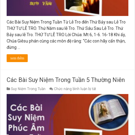
sau
Lễ
Tro
Các Bài Suy Niệm Trong Tuần Từ Lễ Tro đến Thứ Bảy sau Lễ Tro
THỨ TƯ LỄ TRO. Thứ Năm sau lễ Tro. Thứ Sáu Sau Lễ Tro. Thứ
Bảy sau lễ Tro. THỨ TƯ LỄ TRO Lời Chúa: Mt 6, 1-6. 16-18 Khi ấy,
Chúa Giêsu phán cùng các môn đệ rằng: “Các con hãy cẩn thận,
đừng …
xem thêm
Các Bài Suy Niệm Trong Tuần 5 Thường Niên
ở
Suy Niệm Trong Tuần
Chức năng bình luận bị tắt
Các
Bài
Suy
Niệm
Trong
Tuần
5
Thường
Niên