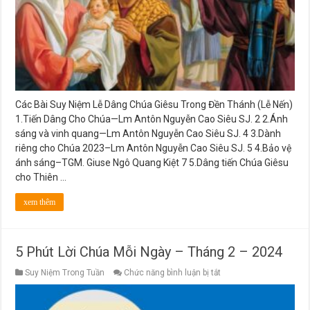
Giêsu
Trong
Đền
Thánh
(Lễ
Nến)
Các Bài Suy Niệm Lễ Dâng Chúa Giêsu Trong Đền Thánh (Lễ Nến)
1.Tiến Dâng Cho Chúa—Lm Antôn Nguyễn Cao Siêu SJ. 2 2.Ánh
sáng và vinh quang—Lm Antôn Nguyễn Cao Siêu SJ. 4 3.Dành
riêng cho Chúa 2023–Lm Antôn Nguyễn Cao Siêu SJ. 5 4.Bảo vệ
ánh sáng–TGM. Giuse Ngô Quang Kiệt 7 5.Dâng tiến Chúa Giêsu
cho Thiên …
xem thêm
5 Phút Lời Chúa Mỗi Ngày – Tháng 2 – 2024
ở
Suy Niệm Trong Tuần
Chức năng bình luận bị tắt
5
Phút
Lời