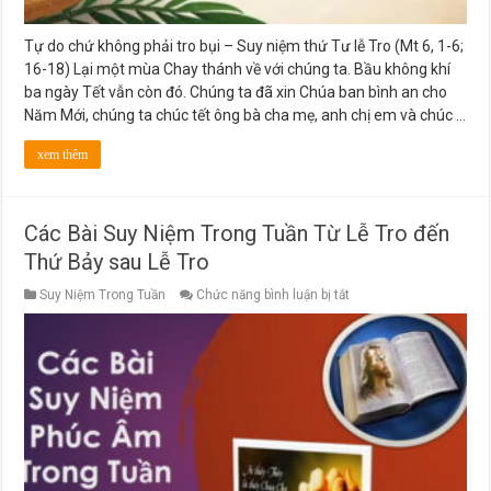
Tự do chứ không phải tro bụi – Suy niệm thứ Tư lễ Tro (Mt 6, 1-6;
16-18) Lại một mùa Chay thánh về với chúng ta. Bầu không khí
ba ngày Tết vẫn còn đó. Chúng ta đã xin Chúa ban bình an cho
Năm Mới, chúng ta chúc tết ông bà cha mẹ, anh chị em và chúc …
xem thêm
Các Bài Suy Niệm Trong Tuần Từ Lễ Tro đến
Thứ Bảy sau Lễ Tro
ở
Suy Niệm Trong Tuần
Chức năng bình luận bị tắt
Các
Bài
Suy
Niệm
Trong
Tuần
Từ
Lễ
Tro
đến
Thứ
Bảy