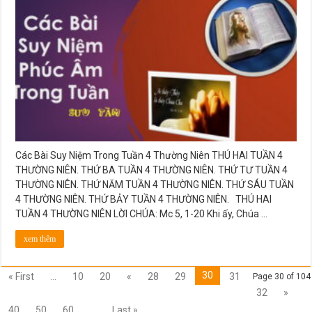
Suy
Niệm
Trong
Tuần
4
Thường
Niên
Các Bài Suy Niệm Trong Tuần 4 Thường Niên THÚ HAI TUẦN 4
THƯỜNG NIÊN. THỨ BA TUẦN 4 THƯỜNG NIÊN. THỨ TƯ TUẦN 4
THƯỜNG NIÊN. THỨ NĂM TUẦN 4 THƯỜNG NIÊN. THỨ SÁU TUẦN
4 THƯỜNG NIÊN. THỨ BẢY TUẦN 4 THƯỜNG NIÊN. THÚ HAI
TUẦN 4 THƯỜNG NIÊN LỜI CHÚA: Mc 5, 1-20 Khi ấy, Chúa …
xem thêm
30
« First
...
10
20
«
28
29
31
Page 30 of 104
32
»
40
50
60
...
Last »