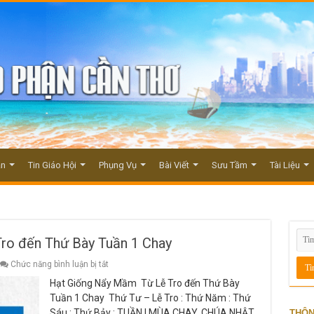
ận
Tin Giáo Hội
Phụng Vụ
Bài Viết
Sưu Tầm
Tài Liệu
o đến Thứ Bày Tuần 1 Chay
ở
Chức năng bình luận bị tắt
Hạt
Hạt Giống Nẩy Mầm Từ Lễ Tro đến Thứ Bày
Giống
Nẩy
Tuần 1 Chay Thứ Tư – Lễ Tro : Thứ Năm : Thứ
Mầm
Sáu : Thứ Bảy : TUẦN I MÙA CHAY. CHÚA NHẬT
Từ
THÔN