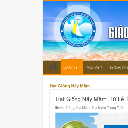
Lời Chúa
Mục Vụ
Tin Giáo Ph
Hạt Giống Nảy Mầm
Hạt Giống Nẩy Mầm Từ Lễ Tr
Hạt Giống Nảy Mầm
,
Suy Niệm Trong Tuần