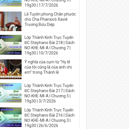
NƠ-KHE-MI-A I Chương 9 |
19g30 | 17/7/2026
Lễ Tuyên phong Chân phước
cho Cha Phanxicô Xaviê
Trương Bửu Diệp
Lớp Thánh Kinh Trực Tuyến
ĐC Stephano Bài 218 | Sách
NƠ-KHE-MI-A I Chương 7 |
19g30 | 10/7/2026
Ý nghĩa của cụm từ “Hy lễ
của tôi cũng là của anh chị
em” trong Thánh lễ
Lớp Thánh Kinh Trực Tuyến
ĐC Stephano Bài 217 | Sách
NƠ-KHE-MI-A I Chương 5 |
19g30 | 3/7/2026
Lớp Thánh Kinh Trực Tuyến
ĐC Stephano Bài 216 | Sách
NƠ-KHE-MI-A I Chương 3 |
19g30 | 26/6/2026