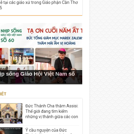
lễ tại các giáo xứ trong Giáo phận Cần Thơ
5
ịp sống Giáo Hội Việt Nam số
IẾT
Đức Thánh Cha thăm Assisi:
Thế giới đang tìm kiếm
những vị thánh giữa các con
Ý cầu nguyện của Đức