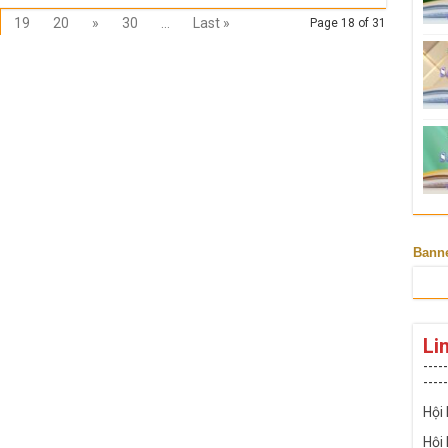
19
20
»
30
...
Last »
Page 18 of 31
Bann
Li
-----
-----
Hội
Hội