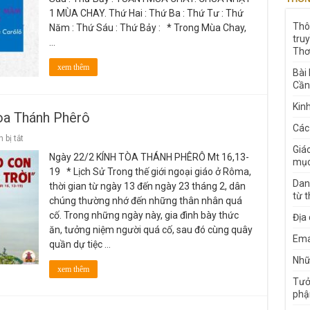
Lễ
1 MÙA CHAY. Thứ Hai : Thứ Ba : Thứ Tư : Thứ
Tro
Thô
Năm : Thứ Sáu : Thứ Bảy : * Trong Mùa Chay,
đến
Thứ
tru
…
Bày
Thơ
Tuần
1
xem thêm
Bài
Chay
Cần
Kin
òa Thánh Phêrô
Các
ở
 bị tắt
HGNM
Giá
Ngày 22/2 KÍNH TÒA THÁNH PHÊRÔ Mt 16,13-
22.2
mục
:
19 * Lịch Sử Trong thế giới ngoại giáo ở Rôma,
Lễ
Dan
thời gian từ ngày 13 đến ngày 23 tháng 2, dân
Kính
từ 
Tông
chúng thường nhớ đến những thân nhân quá
Tòa
cố. Trong những ngày này, gia đình bày thức
Thánh
Địa
Phêrô
ăn, tưởng niệm người quá cố, sau đó cùng quây
Ema
quần dự tiệc …
Nhữn
xem thêm
Tưở
phậ