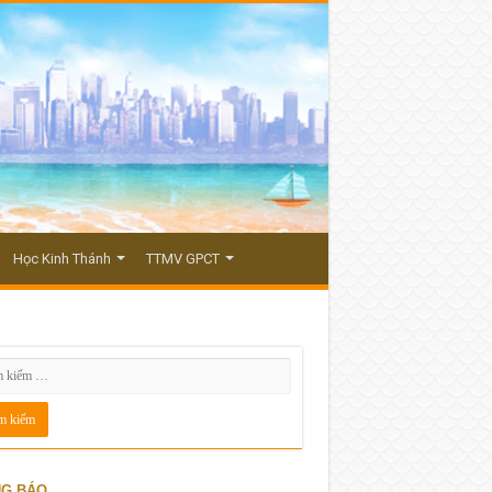
Học Kinh Thánh
TTMV GPCT
G BÁO