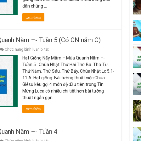
Tuần
dân chúng …
6
&
CN
xem thêm
6TN
C
uanh Năm –- Tuần 5 (Có CN năm C)
ở
Chức năng bình luận bị tắt
Hạt
Hạt Giống Nẩy Mầm – Mùa Quanh Năm –-
Giống
Nẩy
Tuần 5 Chúa Nhật Thứ Hai Thứ Ba. Thứ Tư.
Mầm
Thứ Năm. Thứ Sáu. Thứ Bảy. Chúa Nhật Lc 5,1-
–
Mùa
11 A. Hạt giống. Bài tường thuật việc Chúa
Quanh
Giêsu kêu gọi 4 môn đệ đầu tiên trong Tin
Năm
–-
Mừng Luca có nhiều chi tiết hơn bài tường
Tuần
thuật ngắn gọn …
5
(Có
CN
xem thêm
năm
C)
uanh Năm –- Tuần 4
ở