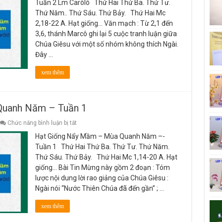
Tuần 2 Lm Carôlô Thứ Hai Thứ Ba. Thứ Tư.
Mầm
Thứ Năm.. Thứ Sáu. Thứ Bảy. Thứ Hai Mc
–
Mùa
2,18-22 A. Hạt giống… Văn mạch : Từ 2,1 đến
Quanh
3,6, thánh Marcô ghi lại 5 cuộc tranh luận giữa
Năm
–-
Chúa Giêsu với một số nhóm không thích Ngài.
Tuần
Đây …
2
xem thêm
Quanh Năm – Tuần 1
ở
Chức năng bình luận bị tắt
Hạt
Hạt Giống Nẩy Mầm – Mùa Quanh Năm –-
Giống
Nẩy
Tuần 1 Thứ Hai Thứ Ba. Thứ Tư. Thứ Năm.
Mầm
Thứ Sáu. Thứ Bảy. Thứ Hai Mc 1,14-20 A. Hạt
–
Mùa
giống… Bài Tin Mừng này gồm 2 đoạn : Tóm
Quanh
lược nội dung lời rao giảng của Chúa Giêsu :
Năm
–
Ngài nói “Nước Thiên Chúa đã đến gần” ; …
Tuần
1
xem thêm