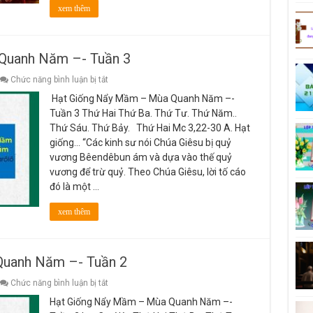
xem thêm
Quanh Năm –- Tuần 3
ở
Chức năng bình luận bị tắt
Hạt
Hạt Giống Nẩy Mầm – Mùa Quanh Năm –-
Giống
Nẩy
Tuần 3 Thứ Hai Thứ Ba. Thứ Tư. Thứ Năm..
Mầm
Thứ Sáu. Thứ Bảy. Thứ Hai Mc 3,22-30 A. Hạt
–
Mùa
giống… “Các kinh sư nói Chúa Giêsu bị quỷ
Quanh
vương Bêendêbun ám và dựa vào thế quỷ
Năm
–-
vương để trừ quỷ. Theo Chúa Giêsu, lời tố cáo
Tuần
đó là một …
3
xem thêm
uanh Năm –- Tuần 2
ở
Chức năng bình luận bị tắt
Hạt
Hạt Giống Nẩy Mầm – Mùa Quanh Năm –-
Giống
Nẩy