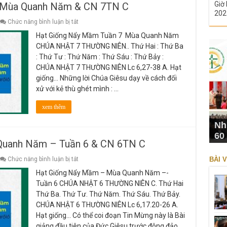
Giờ 
 Mùa Quanh Năm & CN 7TN C
202
ở
Chức năng bình luận bị tắt
Hạt
Hạt Giống Nẩy Mầm Tuần 7 Mùa Quanh Năm
Giống
Nẩy
CHÚA NHẬT 7 THƯỜNG NIÊN.. Thứ Hai : Thứ Ba
Mầm
: Thứ Tư : Thứ Năm : Thứ Sáu : Thứ Bảy :
Tuần
7
CHÚA NHẬT 7 THƯỜNG NIÊN Lc 6,27-38 A. Hạt
Mùa
giống… Những lời Chúa Giêsu dạy về cách đối
Quanh
Năm
xử với kẻ thù ghét mình : …
&
CN
7TN
xem thêm
C
Nh
60
Quanh Năm – Tuần 6 & CN 6TN C
ở
Chức năng bình luận bị tắt
BÀI V
Hạt
Hạt Giống Nẩy Mầm – Mùa Quanh Năm –-
Giống
Nẩy
Tuần 6 CHÚA NHẬT 6 THƯỜNG NIÊN C. Thứ Hai
Mầm
Thứ Ba. Thứ Tư. Thứ Năm. Thứ Sáu. Thứ Bảy.
–
Mùa
CHÚA NHẬT 6 THƯỜNG NIÊN Lc 6,17.20-26 A.
Quanh
Hạt giống… Có thể coi đoạn Tin Mừng này là Bài
Năm
–
giảng đầu tiên của Đức Giêsu trước đông đảo