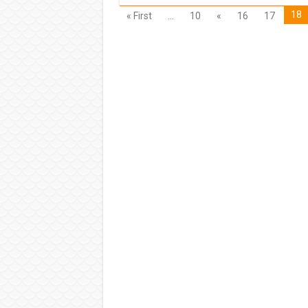
18
« First
...
10
«
16
17