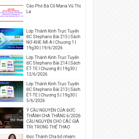
Cáo Phó Bà Cố Maria Vũ Thị
La
Lớp Thánh Kinh Trực Tuyến
ĐC Stephano Bài 215 | Sách
NƠ-KHE-MI-A I Chương 1 |
19g30 | 19/6/2026
Lớp Thánh Kinh Trực Tuyến
ĐC Stephano Bài 214 | Sách
ÉT-TE I Chương 8 | 19g30 |
12/6/2026
Lớp Thánh Kinh Trực Tuyến
ĐC Stephano Bài 213 | Sách
ÉT-TE | Chương 5 | 19g30 |
5/6/2026
Ý CẦU NGUYỆN CỦA ĐỨC
THÁNH CHA THÁNG 6/2026:
CẦU NGUYỆN CHO CÁC GIÁ
TRỊ TRONG THỂ THAO
Đức Thánh Cha bổ nhiệm