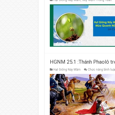
Hạt Giống Nảy Mầm
,
Suy Niệm Trong Tuần
HGNM 25.1 :Thánh Phaolô trở 
Hạt Giống Nảy Mầm
Chức năng bình luận